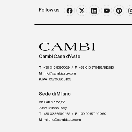
Follow us
Cambi Casa d'Aste
T
+39 010 8395029
/
F
+39 010 879482/812613
M
info@cambiaste.com
P.IVA
03706800103
Sede di Milano
Via San Marco, 22
20121
Milano
,
Italy
T
+39 02 36590462
/
F
+39 02 87240060
M
milano@cambiaste.com