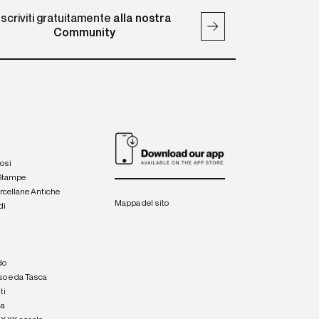
Iscriviti gratuitamente
alla nostra
Community
iosi
 Stampe
orcellane Antiche
Mappa del sito
di
a
e
do
so e da Tasca
ti
ca