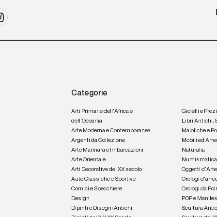
Categorie
Arti Primarie dell'Africa e
Gioielli e Prez
dell'Oceania
Libri Antichi,
Arte Moderna e Contemporanea
Maioliche e P
Argenti da Collezione
Mobili ed Arre
Arte Marinara e Imbarcazioni
Naturalia
Arte Orientale
Numismatic
Arti Decorative del XX secolo
Oggetti d'Art
Auto Classiche e Sportive
Orologi d'arre
Cornici e Specchiere
Orologi da Pol
Design
POP e Manifes
Dipinti e Disegni Antichi
Scultura Anti