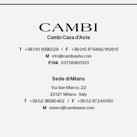
Cambi Casa d'Aste
T
+39 010 8395029
/
F
+39 010 879482/812613
M
info@cambiaste.com
P.IVA
03706800103
Sede di Milano
Via San Marco, 22
20121
Milano
,
Italy
T
+39 02 36590462
/
F
+39 02 87240060
M
milano@cambiaste.com