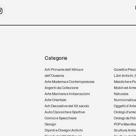
Categorie
Arti Primarie dell'Africa e
Gioielli e Prez
dell'Oceania
Libri Antichi,
Arte Moderna e Contemporanea
Maioliche e P
Argenti da Collezione
Mobili ed Arre
Arte Marinara e Imbarcazioni
Naturalia
Arte Orientale
Numismatic
Arti Decorative del XX secolo
Oggetti d'Art
Auto Classiche e Sportive
Orologi d'arre
Cornici e Specchiere
Orologi da Pol
Design
POP e Manifes
Dipinti e Disegni Antichi
Scultura Anti