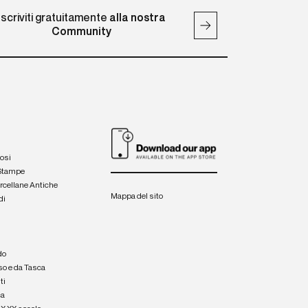
Iscriviti gratuitamente
alla nostra
Community
iosi
 Stampe
orcellane Antiche
Mappa del sito
di
a
e
do
so e da Tasca
ti
ca