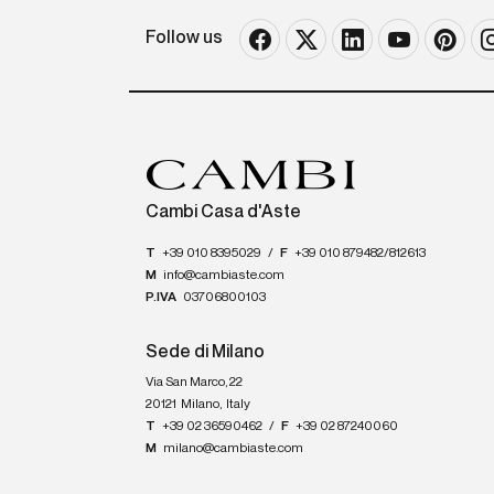
Follow us
Cambi Casa d'Aste
T
+39 010 8395029
/
F
+39 010 879482/812613
M
info@cambiaste.com
P.IVA
03706800103
Sede di Milano
Via San Marco, 22
20121
Milano
,
Italy
T
+39 02 36590462
/
F
+39 02 87240060
M
milano@cambiaste.com