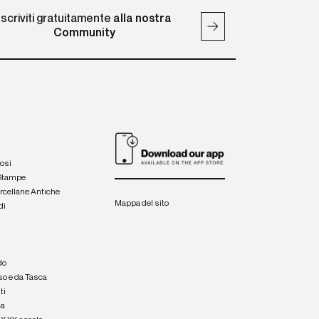
Iscriviti gratuitamente
alla nostra
Community
iosi
 Stampe
orcellane Antiche
Mappa del sito
di
a
e
do
so e da Tasca
ti
ca