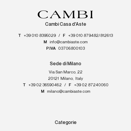
Cambi Casa d'Aste
T
+39 010 8395029
/
F
+39 010 879482/812613
M
info@cambiaste.com
P.IVA
03706800103
Sede di Milano
Via San Marco, 22
20121
Milano
,
Italy
T
+39 02 36590462
/
F
+39 02 87240060
M
milano@cambiaste.com
Categorie