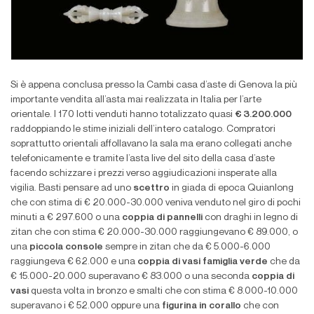
Si è appena conclusa presso la Cambi casa d’aste di Genova la più
importante vendita all’asta mai realizzata in Italia per l’arte
orientale. I 170 lotti venduti hanno totalizzato quasi
€ 3.200.000
raddoppiando le stime iniziali dell’intero catalogo. Compratori
soprattutto orientali affollavano la sala ma erano collegati anche
telefonicamente e tramite l’asta live del sito della casa d’aste
facendo schizzare i prezzi verso aggiudicazioni insperate alla
vigilia. Basti pensare ad uno
scettro
in giada di epoca Quianlong
che con stima di € 20.000-30.000 veniva venduto nel giro di pochi
minuti a € 297.600 o una
coppia di pannelli
con draghi in legno di
zitan che con stima € 20.000-30.000 raggiungevano € 89.000, o
una
piccola console
sempre in zitan che da € 5.000-6.000
raggiungeva € 62.000 e una
coppia di vasi famiglia verde
che da
€ 15.000-20.000 superavano € 83.000 o una seconda
coppia di
vasi
questa volta in bronzo e smalti che con stima € 8.000-10.000
superavano i € 52.000 oppure una
figurina in corallo
che con