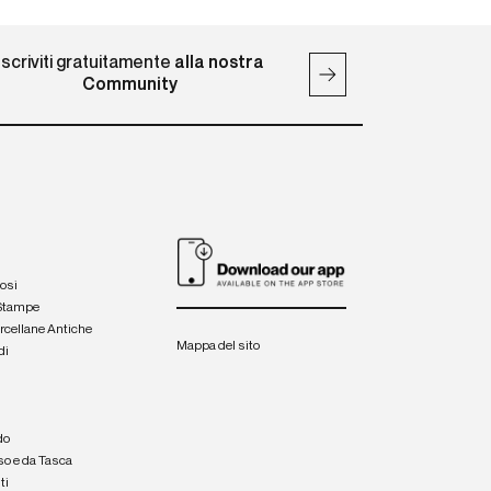
Iscriviti gratuitamente
alla nostra
Community
iosi
 Stampe
orcellane Antiche
Mappa del sito
di
a
e
do
so e da Tasca
ti