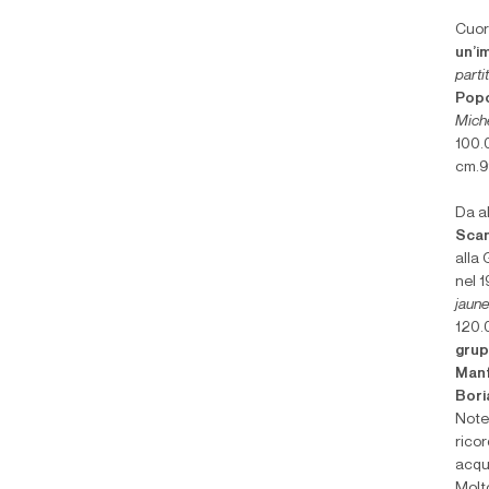
Cuore
un’i
parti
Pop
Miche
100.
cm.9
Da a
Scan
alla
nel 
jaune
120.0
grup
Manf
Bori
Notev
rico
acque
Molt