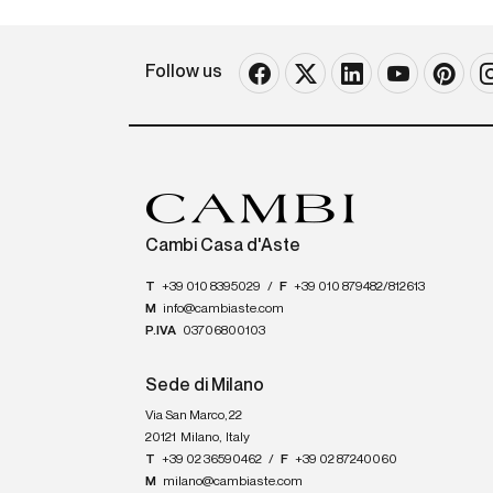
Follow us
Cambi Casa d'Aste
T
+39 010 8395029
/
F
+39 010 879482/812613
M
info@cambiaste.com
P.IVA
03706800103
Sede di Milano
Via San Marco, 22
20121
Milano
,
Italy
T
+39 02 36590462
/
F
+39 02 87240060
M
milano@cambiaste.com