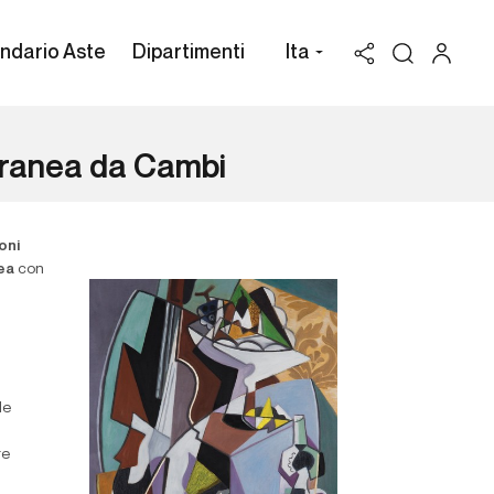
ndario Aste
Dipartimenti
Ita
oranea da Cambi
oni
ea
con
le
re