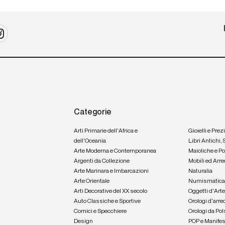
Categorie
Arti Primarie dell'Africa e
Gioielli e Prez
dell'Oceania
Libri Antichi,
Arte Moderna e Contemporanea
Maioliche e P
Argenti da Collezione
Mobili ed Arre
Arte Marinara e Imbarcazioni
Naturalia
Arte Orientale
Numismatic
Arti Decorative del XX secolo
Oggetti d'Art
Auto Classiche e Sportive
Orologi d'arre
Cornici e Specchiere
Orologi da Pol
Design
POP e Manifes