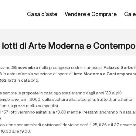
Casa d'aste
Vendere e Comprare
Cale
 lotti di Arte Moderna e Contemp
ossimo
28 novembre
nella prestigiosa sede milanese di
Palazzo Serbell
à in asta un’ampia selezione di opere di
Arte Moderna e Contemporan
362 lotti
in catalogo.
 sempre le proposte in catalogo spazieranno dagli anni ’30 ai più
mporanei anni 2000, dalla scultura alla fotografia, frutto di un’attenta
ione, a prezzi molto competitivi.
mi 157 lotti verranno esitati alle 10.30 mentre i restanti andranno in asta al
.
osizione per ammirarli e visionarli da vicino sarà il 25, il 26 e il 27 novemb
 10.00 alle 19.00.