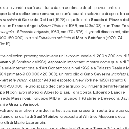
 della vendita sarà costituito da un centinaio di lotti provenienti da
mportante collezione romana
, con un'accurata selezione di opere fra c
ta di calcio
di
Gerardo Dottori
(1928) e quelle della
Scuola di Piazza del
olo
: un
Franco Angeli
(
Senza Titolo
del 1968, cm.143x203) e un
Tano Fes
langelo - Il Peccato originale
, 1969, cm.170x375) di grandi dimensioni, sti
000-150.000), oltre al
Futurismo rivisitato
di
Mario Schifan
o (1970-74
9x119).
ltre collezioni provengono invece un lavoro museale di 200 x 300 cm. di
avino
(
Il Gomitolo
del1961), esposto in importanti mostre come quella di P
 Galerie Internationale d'Art Contemporain nel 1962 e a Palazzo Reale a 
1964 (stimato € 80.000-120.000), un raro olio di
Gino Severini
,
intitolato 
-vert et le Violon
, datato 1948 ed esposto a New York nel 1953 (stimato €
00-150.000), e uno spazio dedicato ai gruppi più influenti dell'arte italiana
po N
con lavori storici di
Alberto Biasi, Toni Costa, Edoardo Landi e
redo Massironi
, il
gruppo MID
e il
gruppo T
(
Gabriele Devecchi, Dav
ani e Grazia Varisco
).
oli anche anche i nomi degli artisti stranieri presenti in asta, tra le cui o
rdiamo una carta di
Saul Steinberg
esposta al Whitney Museum e due
relli di
Marie Laurencin
.
o interessanti anche la sezione dedicata al
Gruppo Tempo 3
(in asta
Ba