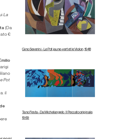
ui
La
ta
(Da
mato €
Gino Severini - Le Pot jaune-vert et le Violon, 1948
Emilio
arigi
Milano
Le Pot
: il
ide
Tano Festa - Da Michelangelo_Il Peccato originale,
1969
pere
rgoni,