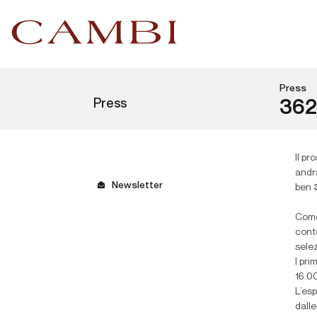
Press
Press
362
Il pr
andr
Newsletter
ben
Come
conte
selez
I pri
16.00
L’esp
dalle