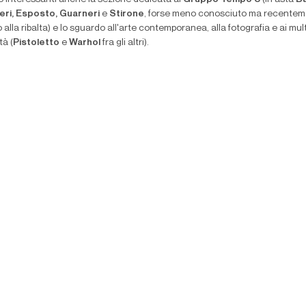
eri, Esposto, Guarneri
e
Stirone
, forse meno conosciuto ma recente
o alla ribalta) e lo sguardo all'arte contemporanea, alla fotografia e ai multi
tà (
Pistoletto
e
Warhol
fra gli altri).