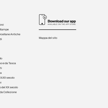
iosi
 Stampe
orcellane Antiche
Mappa del sito
di
a
e
do
so e da Tasca
ti
ca
IX-XX secolo
hi
o del XX secolo
e da Collezione