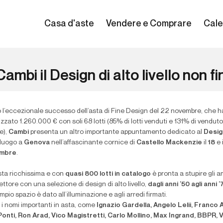
Casa d'aste
Vendere e Comprare
Cale
ambi il Design di alto livello non f
 l’eccezionale successo dell’asta di Fine Design del 22 novembre, che h
izzato 1.260.000 € con soli 68 lotti (85% di lotti venduti e 131% di venduto
e),
Cambi
presenta un altro importante appuntamento dedicato al
Desig
 luogo a
Genova
nell’affascinante cornice di
Castello Mackenzie
il
18
e 
embre
.
sta ricchissima e con
quasi 800 lotti in catalogo
è pronta a stupire gli a
ettore con una selezione di design di alto livello,
dagli anni ’50 agli anni 
mpio spazio è dato all’illuminazione e agli arredi firmati.
 i nomi importanti in asta, come
Ignazio Gardella, Angelo Lelii, Franco A
Ponti, Ron Arad, Vico Magistretti, Carlo Mollino, Max Ingrand, BBPR, V