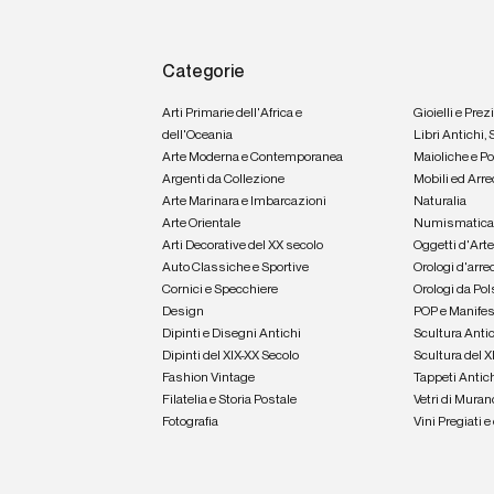
Categorie
Arti Primarie dell'Africa e
Gioielli e Prez
dell'Oceania
Libri Antichi,
Arte Moderna e Contemporanea
Maioliche e P
Argenti da Collezione
Mobili ed Arre
Arte Marinara e Imbarcazioni
Naturalia
Arte Orientale
Numismatic
Arti Decorative del XX secolo
Oggetti d'Art
Auto Classiche e Sportive
Orologi d'arre
Cornici e Specchiere
Orologi da Pol
Design
POP e Manifes
Dipinti e Disegni Antichi
Scultura Anti
Dipinti del XIX-XX Secolo
Scultura del X
Fashion Vintage
Tappeti Antic
Filatelia e Storia Postale
Vetri di Muran
Fotografia
Vini Pregiati 