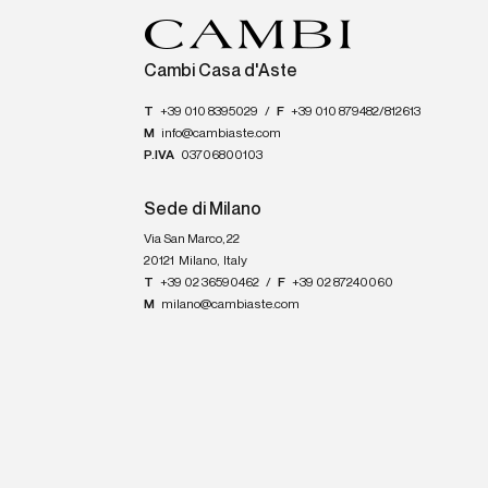
Cambi Casa d'Aste
T
+39 010 8395029
/
F
+39 010 879482/812613
M
info@cambiaste.com
P.IVA
03706800103
Sede di Milano
Via San Marco, 22
20121
Milano
,
Italy
T
+39 02 36590462
/
F
+39 02 87240060
M
milano@cambiaste.com