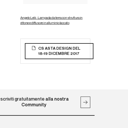
Angelo Lelii - Lampada da terra con struttura in
ottone e diffusore in alluminio laccato
CS ASTA DESIGN DEL
18-19 DICEMBRE 2017
Iscriviti gratuitamente
alla nostra
Community