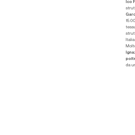
Ico 
strut
Gard
15.0
tess
strut
Itali
Molt
Igna
polt
da u