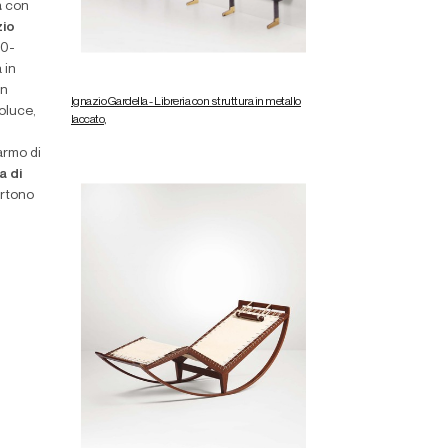
a
con
zio
00-
 in
n
Ignazio Gardella - Libreria con struttura in metallo
oluce,
laccato,
armo di
ia
di
artono