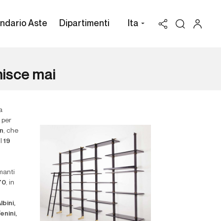
ndario Aste
Dipartimenti
Ita
inisce mai
a
 per
n
, che
il
19
manti
’70
, in
lbini,
enini,