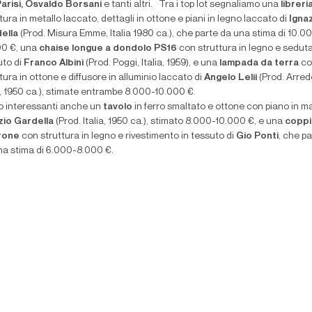
Parisi, Osvaldo Borsani
e tanti altri. Tra i top lot segnaliamo una
libreri
tura in metallo laccato, dettagli in ottone e piani in legno laccato di
Igna
ella
(Prod. Misura Emme, Italia 1980 ca.), che parte da una stima di 10.0
00 €, una
c
haise longue a dondolo PS16
con struttura in legno e seduta
uto di
Franco Albini
(Prod. Poggi, Italia, 1959), e una
lampada da terra
co
tura in ottone e diffusore in alluminio laccato di
Angelo Lelii
(Prod. Arred
a, 1950 ca.), stimate entrambe 8.000-10.000 €.
o interessanti anche un
tavolo
in ferro smaltato e ottone con piano in m
zio Gardella
(Prod. Italia, 1950 ca.), stimato 8.000-10.000 €, e una
copp
rone
con struttura in legno e rivestimento in tessuto di
Gio Ponti
, che p
na stima di 6.000-8.000 €.