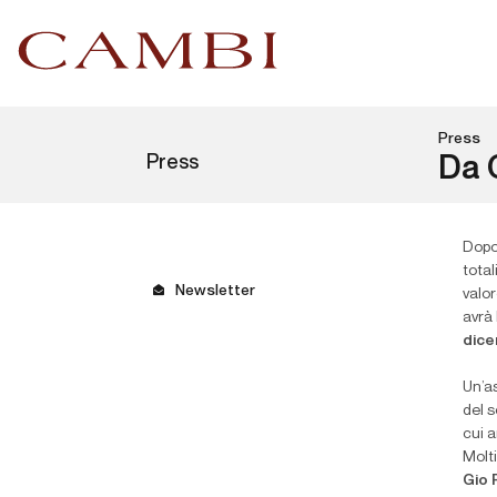
Press
Press
Da C
Dopo
total
Newsletter
valor
avrà
dic
Un’a
del s
cui a
Molti
Gio 