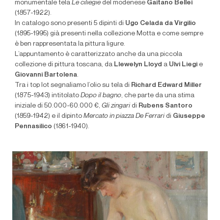
monumentale tela
Le ciliegie
del modenese
Gaitano Bellei
(1857-1922).
In catalogo sono presenti 5 dipinti di
Ugo Celada da Virgilio
(1895-1995) già presenti nella collezione Motta e come sempre
è ben rappresentata la pittura ligure.
L’appuntamento è caratterizzato anche da una piccola
collezione di pittura toscana, da
Llewelyn Lloyd
a
Ulvi Liegi
e
Giovanni Bartolena
.
Tra i top lot segnaliamo l’olio su tela di
Richard Edward Miller
(1875-1943) intitolato
Dopo il bagno
, che parte da una stima
iniziale di 50.000-60.000 €,
Gli zingari
di
Rubens Santoro
(1859-1942) e il dipinto
Mercato in piazza De Ferrari
di
Giuseppe
Pennasilico
(1861-1940).