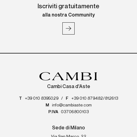
Iscriviti gratuitamente
alla nostra Community
Cambi Casa d'Aste
T
+39 010 8395029
/
F
+39 010 879482/812613
M
info@cambiaste.com
P.IVA
03706800103
Sede di Milano
Via San Marco, 22