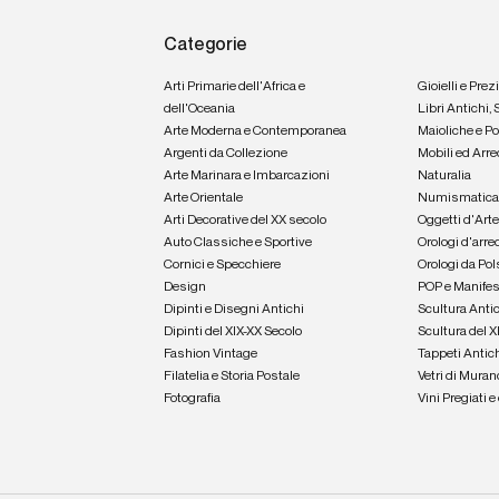
Categorie
Arti Primarie dell'Africa e
Gioielli e Prez
dell'Oceania
Libri Antichi,
Arte Moderna e Contemporanea
Maioliche e P
Argenti da Collezione
Mobili ed Arre
Arte Marinara e Imbarcazioni
Naturalia
Arte Orientale
Numismatic
Arti Decorative del XX secolo
Oggetti d'Art
Auto Classiche e Sportive
Orologi d'arre
Cornici e Specchiere
Orologi da Pol
Design
POP e Manifes
Dipinti e Disegni Antichi
Scultura Anti
Dipinti del XIX-XX Secolo
Scultura del X
Fashion Vintage
Tappeti Antic
Filatelia e Storia Postale
Vetri di Muran
Fotografia
Vini Pregiati 