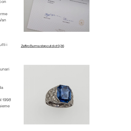
 con
firme
 Van
tti i
Zaffiro Burma step cut di ct 9,36
n
lunari
da
l 1998
nsieme