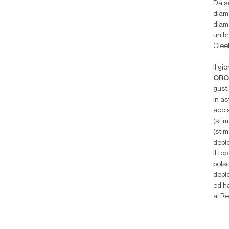
Da s
diama
diama
un br
Clee
Il gi
ORO
gusti
In as
accia
(sti
(sti
depl
Il to
pols
depl
ed ha
al R