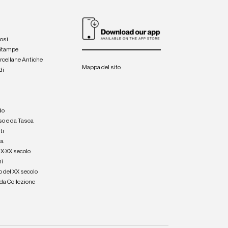
iosi
 Stampe
orcellane Antiche
Mappa del sito
di
a
e
do
so e da Tasca
ti
ca
IX-XX secolo
hi
o del XX secolo
e da Collezione