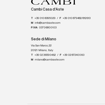
Cambi Casa d'Aste
T
+39 010 8395029
/
F
+39 010 879482/812613
M
info@cambiaste.com
P.IVA
03706800103
Sede di Milano
Via San Marco, 22
20121
Milano
,
Italy
T
+39 02 36590462
/
F
+39 02 87240060
M
milano@cambiaste.com