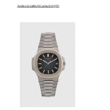
Anello con zaffiro Sri Lanka di ct 11,00