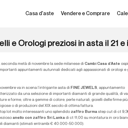
Casa d'aste
Vendere e Comprare
Cale
elli e Orologi preziosi in asta il 21 
a seconda metà di novembre la sede milanese di
Cambi Casa d’Aste
ospi
mportanti appuntamenti autunnali dedicati agli appassionati di orologi e gi
 novembre va in scena l’intrigante asta di
FINE JEWELS
, appuntamento
terizzato da una selezione di importanti diamanti di grande qualità, di va
ure e forme, oltre a gemme di colore, perle naturali, gioielli delle firme più
igiose o di produzioni del XIX secolo di ottima fattura.
 top lot molto interessanti uno splendido
zaffiro Burma
step cut di ct 9,
rezioso
anello con zaffiro Sri Lanka
di ct 11,00 su montatura in oro bia
oli diamanti (stimati entrambi € 40.000-50.000).