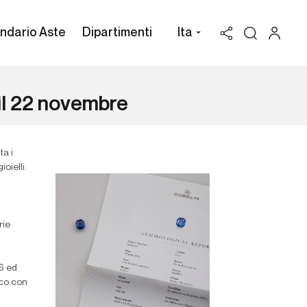
ndario Aste
Dipartimenti
Ita
e il 22 novembre
ta i
oielli.
rie
36 ed
nco con