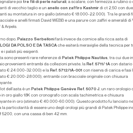
egnalare poi
tre fili di perle naturali
, a scalare, con fermezza a rubino o
nti di vecchio taglio e un
anello con zaffiro Kashmir
di ct 2,50 con due
nti su montatura in oro giallo (stimato € 18.000-22.000). Tra le grandi 
acciale e anelli firmati David WEBB e una parure con zaffiri e smeraldi di
f & Arpels.
orno dopo,
Palazzo Serbelloni
farà invece da cornice alla ricca asta di
LOGI DA POLSO E DA TASCA
che esiterà meraviglie della tecnica per tu
 e i palati più esigenti.
ta sono presenti rare referenze di
Patek Philippe Nautilus
, tra cui due i
io provenienti entrambi da collezioni private, la
R
ef. 5711/ 1
A
con datario
mato € 24.000-32.000) e la
R
ef. 5712/1A-001
con riserva di carica e fasi 
mato € 20.000-28.000), entrambi con bracciale originale con chiusura
oyante.
p lot dell’asta è un
Patek Philippe Genève Ref. 5070 J
, un raro orologio 
o in oro giallo 18K con cronografo con scala tachimetrica e chiusura
oyante in oro (stimato € 40.000-60.000). Questo prodotto fu lanciato ne
 la particolarità di essere uno degli orologi più grandi di Patek Philippe i
ef 5200, con una cassa di ben 42 mm.