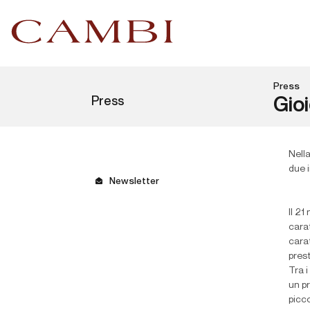
Press
Press
Gioi
Nell
due i
Newsletter
Il 21
carat
carat
prest
Tra i
un p
picc