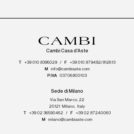
Cambi Casa d'Aste
T
+39 010 8395029
/
F
+39 010 879482/812613
M
info@cambiaste.com
P.IVA
03706800103
Sede di Milano
Via San Marco, 22
20121
Milano
,
Italy
T
+39 02 36590462
/
F
+39 02 87240060
M
milano@cambiaste.com