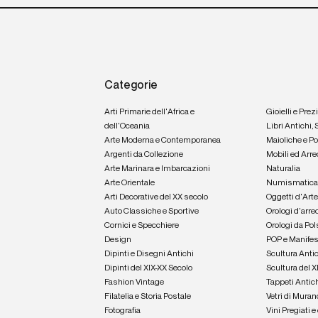
Categorie
Arti Primarie dell'Africa e
Gioielli e Prez
dell'Oceania
Libri Antichi,
Arte Moderna e Contemporanea
Maioliche e P
Argenti da Collezione
Mobili ed Arre
Arte Marinara e Imbarcazioni
Naturalia
Arte Orientale
Numismatic
Arti Decorative del XX secolo
Oggetti d'Art
Auto Classiche e Sportive
Orologi d'arre
Cornici e Specchiere
Orologi da Pol
Design
POP e Manifes
Dipinti e Disegni Antichi
Scultura Anti
Dipinti del XIX-XX Secolo
Scultura del X
Fashion Vintage
Tappeti Antic
Filatelia e Storia Postale
Vetri di Muran
Fotografia
Vini Pregiati 