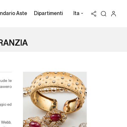
ndario Aste
Dipartimenti
Ita
RANZIA
lude le
avvero
ggio ed
a, Webb,