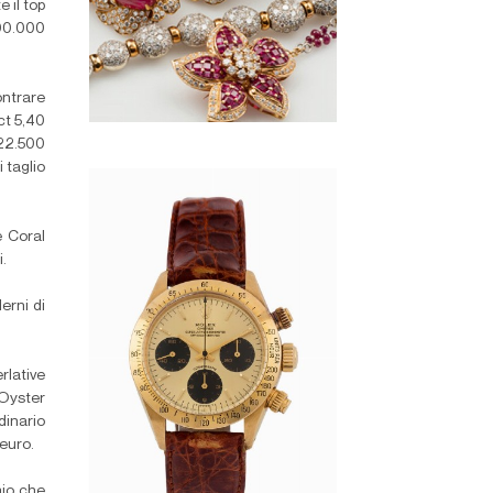
 il top
200.000
ontrare
ct 5,40
 22.500
 taglio
e Coral
i.
erni di
lative
 Oyster
inario
 euro.
aio che