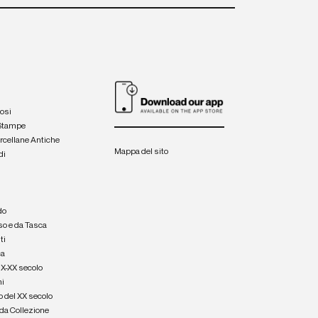
iosi
 Stampe
orcellane Antiche
Mappa del sito
di
a
e
do
so e da Tasca
ti
ca
IX-XX secolo
hi
o del XX secolo
e da Collezione