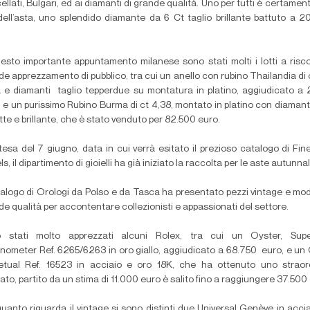
llati, Bulgari, ed ai diamanti di grande qualità. Uno per tutti è certamente
dell’asta, uno splendido diamante da 6 Ct taglio brillante battuto a 
.
uesto importante appuntamento milanese sono stati molti i lotti a risc
de apprezzamento di pubblico,
tra cui un anello con rubino Thailandia di 
a e diamanti
taglio tepperdue su montatura in platino, aggiudicato a
 e un purissimo Rubino Burma di ct 4,38, montato in platino con diamanti
te e brillante, che è stato venduto per 82.500 euro.
tesa del 7 giugno, data in cui verrà esitato il prezioso catalogo di Fin
s, il dipartimento di gioielli ha già iniziato la raccolta per le aste autunnal
atalogo di Orologi da Polso e da Tasca ha presentato pezzi vintage e mod
e qualità per accontentare collezionisti e appassionati del settore.
 stati molto apprezzati alcuni Rolex, tra cui un Oyster, Super
nometer Ref. 6265/6263 in oro giallo, aggiudicato a 68.750
euro, e un
etual Ref. 16523 in acciaio e oro 18K, che ha ottenuto uno straord
tato, partito da un stima di 11.000 euro è salito fino a raggiungere 37.500
quanto riguarda il vintage si sono distinti due Universal Genève in acci