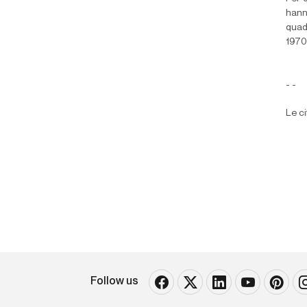
hann
quad
1970
- -
Le ci
Follow us