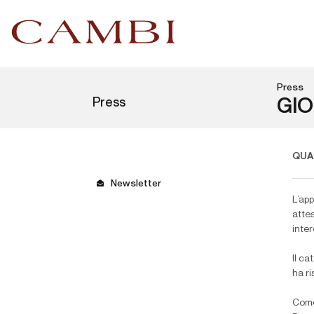
Press
Press
GIO
QUAS
Newsletter
L’ap
atte
inter
Il ca
ha ri
Come 