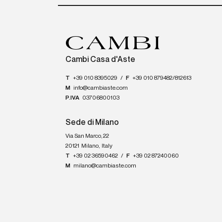
Cambi Casa d'Aste
T
+39 010 8395029
/
F
+39 010 879482/812613
M
info@cambiaste.com
P.IVA
03706800103
Sede di Milano
Via San Marco, 22
20121
Milano
,
Italy
T
+39 02 36590462
/
F
+39 02 87240060
M
milano@cambiaste.com