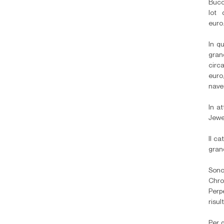
Bucce
lot 
euro
In q
gran
circ
euro,
navet
In at
Jewel
Il c
grand
Sono
Chro
Perp
risul
Per 