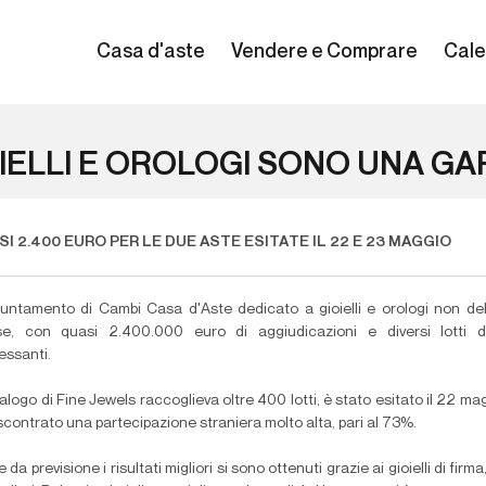
Casa d'aste
Vendere e Comprare
Cale
IELLI E OROLOGI SONO UNA GA
I 2.400 EURO PER LE DUE ASTE ESITATE IL 22 E 23 MAGGIO
puntamento di
Cambi Casa d'Aste
dedicato a gioielli e orologi non de
se, con quasi 2.400.000 euro di aggiudicazioni e diversi lotti d
essanti.
talogo di Fine Jewels raccoglieva oltre 400 lotti, è stato esitato il 22 ma
scontrato una partecipazione straniera molto alta, pari al 73%.
da previsione i risultati migliori si sono ottenuti grazie ai gioielli di firm