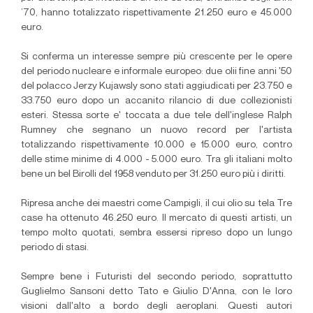
’70, hanno totalizzato rispettivamente 21.250 euro e 45.000
euro.
Si conferma un interesse sempre più crescente per le opere
del periodo nucleare e informale europeo: due olii fine anni '50
del polacco Jerzy Kujawsly sono stati aggiudicati per 23.750 e
33.750 euro dopo un accanito rilancio di due collezionisti
esteri. Stessa sorte e' toccata a due tele dell'inglese Ralph
Rumney che segnano un nuovo record per l'artista
totalizzando rispettivamente 10.000 e 15.000 euro, contro
delle stime minime di 4.000 - 5.000 euro. Tra gli italiani molto
bene un bel Birolli del 1958 venduto per 31.250 euro più i diritti.
Ripresa anche dei maestri come Campigli, il cui olio su tela Tre
case ha ottenuto 46.250 euro. Il mercato di questi artisti, un
tempo molto quotati, sembra essersi ripreso dopo un lungo
periodo di stasi.
Sempre bene i Futuristi del secondo periodo, soprattutto
Guglielmo Sansoni detto Tato e Giulio D'Anna, con le loro
visioni dall'alto a bordo degli aeroplani. Questi autori