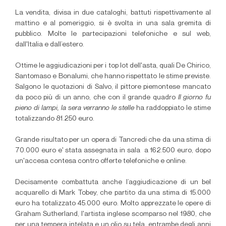
La vendita, divisa in due cataloghi, battuti rispettivamente al
mattino e al pomeriggio, si è svolta in una sala gremita di
pubblico. Molte le partecipazioni telefoniche e sul web,
dall'Italia e dall’estero.
Ottime le aggiudicazioni per i top lot dell'asta, quali De Chirico,
Santomaso e Bonalumi, che hanno rispettato le stime previste.
Salgono le quotazioni di Salvo, il pittore piemontese mancato
da poco più di un anno, che con il grande quadro
Il giorno fu
pieno di lampi, la sera verranno le stelle
ha raddoppiato le stime
totalizzando 81.250 euro.
Grande risultato per un opera di Tancredi che da una stima di
70.000 euro e' stata assegnata in sala a 162.500 euro, dopo
un'accesa contesa contro offerte telefoniche e online.
Decisamente combattuta anche l’aggiudicazione di un bel
acquarello di Mark Tobey, che partito da una stima di 15.000
euro ha totalizzato 45.000 euro. Molto apprezzate le opere di
Graham Sutherland, l'artista inglese scomparso nel 1980, che
per una tempera intelata e un olio su tela, entrambe degli anni