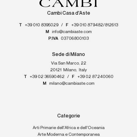
Cambi Casa d'Aste
T
+39 010 8395029
/
F
+39 010 879482/812613
M
info@cambiaste.com
P.IVA
03706800103
Sede di Milano
Via San Marco, 22
20121
Milano
,
Italy
T
+39 02 36590462
/
F
+39 02 87240060
M
milano@cambiaste.com
Categorie
Arti Primarie dell'Africa e dell'Oceania
Arte Moderna e Contemporanea