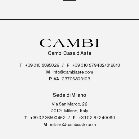
Cambi Casa d'Aste
T
+39 010 8395029
/
F
+39 010 879482/812613
M
info@cambiaste.com
P.IVA
03706800103
Sede di Milano
Via San Marco, 22
20121
Milano
,
Italy
T
+39 02 36590462
/
F
+39 02 87240060
M
milano@cambiaste.com