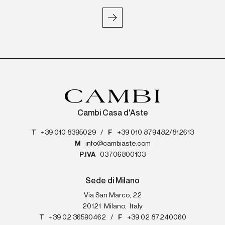
Cambi Casa d'Aste
T
+39 010 8395029
/
F
+39 010 879482/812613
M
info@cambiaste.com
P.IVA
03706800103
Sede di Milano
Via San Marco, 22
20121
Milano
,
Italy
T
+39 02 36590462
/
F
+39 02 87240060