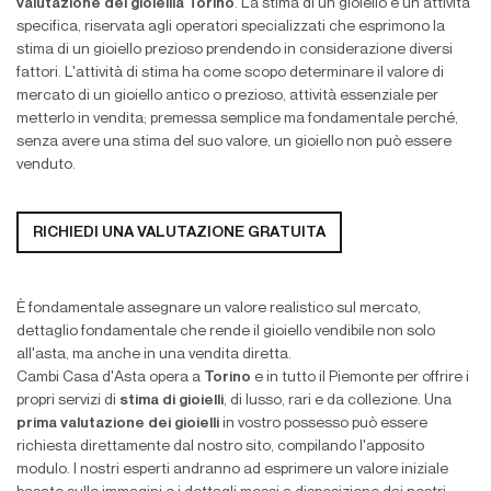
valutazione dei gioiellia Torino
. La stima di un gioiello è un'attività
specifica, riservata agli operatori specializzati che esprimono la
stima di un gioiello prezioso prendendo in considerazione diversi
fattori. L'attività di stima ha come scopo determinare il valore di
mercato di un gioiello antico o prezioso, attività essenziale per
metterlo in vendita; premessa semplice ma fondamentale perché,
senza avere una stima del suo valore, un gioiello non può essere
venduto.
RICHIEDI
UNA VALUTAZIONE GRATUITA
È fondamentale assegnare un valore realistico sul mercato,
dettaglio fondamentale che rende il gioiello vendibile non solo
all'asta, ma anche in una vendita diretta.
Cambi Casa d'Asta opera a
Torino
e in tutto il Piemonte per offrire i
propri servizi di
stima di gioielli
, di lusso, rari e da collezione. Una
prima valutazione dei gioielli
in vostro possesso può essere
richiesta direttamente dal nostro sito, compilando l'apposito
modulo. I nostri esperti andranno ad esprimere un valore iniziale