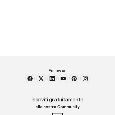
Franco Fontana
Testarossa
Firmata e datata sul passepartout in basso a destra
C-print Largh. 23 - Alt. 34 Cm
VENDUTO
Follow us
Iscriviti gratuitamente
alla nostra Community