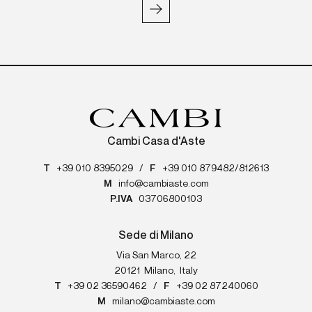
Cambi Casa d'Aste
T
+39 010 8395029
/
F
+39 010 879482/812613
M
info@cambiaste.com
P.IVA
03706800103
Sede di Milano
Via San Marco, 22
20121
Milano
,
Italy
T
+39 02 36590462
/
F
+39 02 87240060
M
milano@cambiaste.com