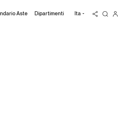
ndario Aste
Dipartimenti
Ita
Valutazione Plinio
Codognato
Possiedi un'opera di Plinio
Codognato da vendere? Richiedi
una stima gratuita e
confidenziale.
Cambi Casa d'Aste può assisterti attraverso
l'intero processo di vendita all'asta dei beni in
tuo possesso, per valorizzarli al massimo.
RICHIEDI UNA VALUTAZIONE