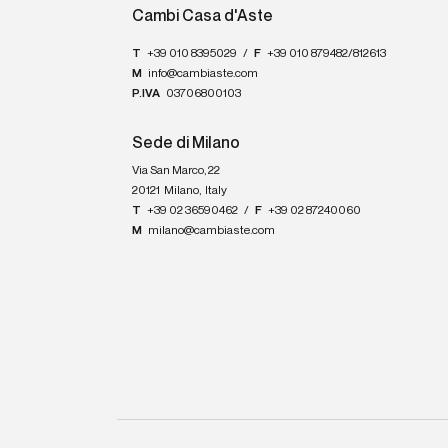
Cambi Casa d'Aste
T
+39 010 8395029
/
F
+39 010 879482/812613
M
info@cambiaste.com
P.IVA
03706800103
Sede di Milano
Via San Marco, 22
20121
Milano
,
Italy
T
+39 02 36590462
/
F
+39 02 87240060
M
milano@cambiaste.com