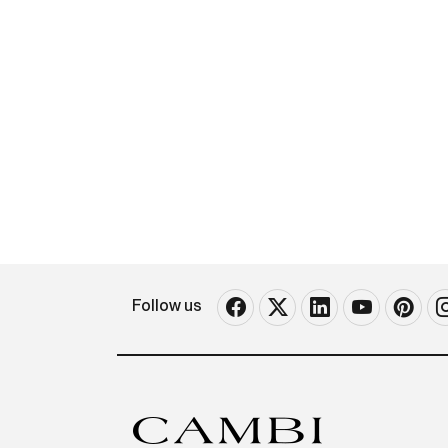
Mil
Impresso da Tip. Carli. Cm 140 x
Qua
100. Telato. Qualità A-.
Follow us