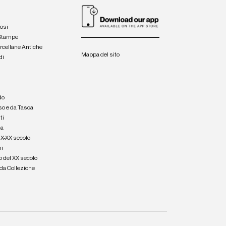
iosi
 Stampe
orcellane Antiche
Mappa del sito
di
a
e
do
so e da Tasca
ti
ca
IX-XX secolo
hi
o del XX secolo
e da Collezione