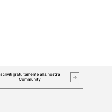
.,
MONFERR [..]
+:
Cartello vetrina originale, 1922.
Litografia, Ist. It. D’arti grafiche,
Bergamo. Cm 48x33. QUALITÁ:
A-. Leggera increspatura [..]
Iscriviti gratuitamente
alla nostra
Community