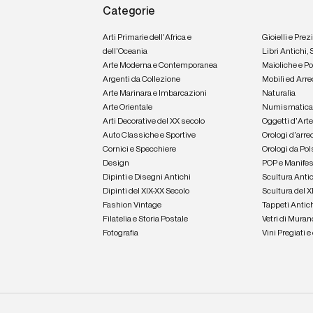
Categorie
Arti Primarie dell'Africa e
Gioielli e Prez
dell'Oceania
Libri Antichi,
Arte Moderna e Contemporanea
Maioliche e P
Argenti da Collezione
Mobili ed Arre
Arte Marinara e Imbarcazioni
Naturalia
Arte Orientale
Numismatic
Arti Decorative del XX secolo
Oggetti d'Art
Auto Classiche e Sportive
Orologi d'arre
Cornici e Specchiere
Orologi da Pol
Design
POP e Manifes
Dipinti e Disegni Antichi
Scultura Anti
Dipinti del XIX-XX Secolo
Scultura del X
Fashion Vintage
Tappeti Antic
Filatelia e Storia Postale
Vetri di Muran
Fotografia
Vini Pregiati 