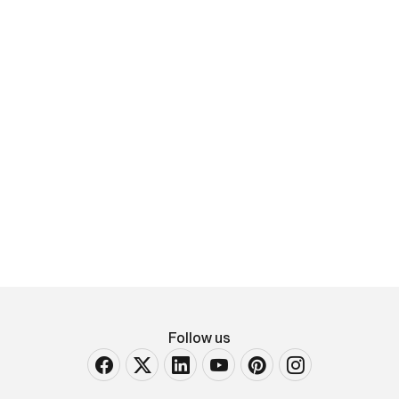
Valentina Cameranesi for Bloc
studios
Clelia Onyx White
Product Description: How soft the stone can be?
The idea was to create a vase with a strong
aesthetic impact, researching [..]
Follow us