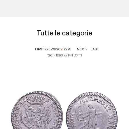
Tutte le categorie
FIRST
PREV
19
20
21
22
23
NEXT
LAST
1201 - 1260 di 1411 LOTTI