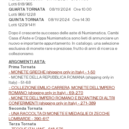
Lotti 618/965
QUARTA TORNATA
08/11/2024 Ore 10:00
Lotti 966/1228
QUINTA TORNATA
08/11/2024 Ore 14:30
Lotti 1229/1411
Dopo il crescente successo delle aste di Numismatica, Cambi
Casa d'Aste e Crippa Numismatica sono lieti di annunciare un
nuovo e importante appuntamento. In catalogo, una selezione
esclusiva di monete rare e preziose, frutto di anni di ricerca e
collezionismo.
ARGOMENTI ASTA:
Prima Tornata
- MONETE GRECHE (shipping only in Italy) - 1-50
- MONETE DELLA REPUBBLICA ROMANA
(shipping only in
Italy) - 51-68
- COLLEZIONE EMILIO CARRERA, MONETE DELL'IMPERO
ROMANO (shipping only in Italy) - 69-270
- MONETE DELL'IMPERO ROMANO E BIZANTINE DI ALTRI
CONFERIMENTI (shipping only in Italy) - 271-389
Seconda Tornata
- UNA RACCOLTA DI MONETE E MEDAGLIE DI ZECCHE
LOMBARDE - 390-617
Terza Tornata