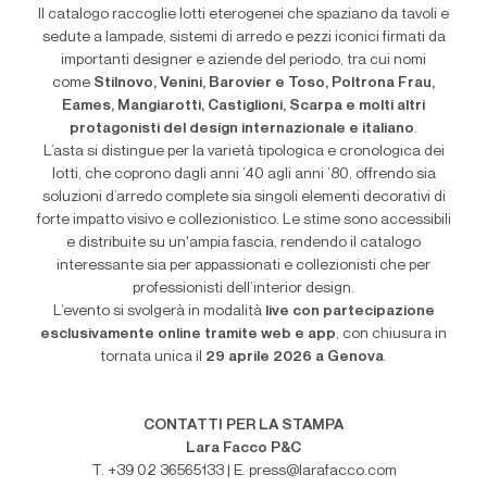
Il catalogo raccoglie lotti eterogenei che spaziano da tavoli e
sedute a lampade, sistemi di arredo e pezzi iconici firmati da
importanti designer e aziende del periodo, tra cui nomi
come
Stilnovo, Venini, Barovier e Toso, Poltrona Frau,
Eames, Mangiarotti, Castiglioni, Scarpa e molti altri
protagonisti del design internazionale e italiano
.
L’asta si distingue per la varietà tipologica e cronologica dei
lotti, che coprono dagli anni ’40 agli anni ’80, offrendo sia
soluzioni d’arredo complete sia singoli elementi decorativi di
forte impatto visivo e collezionistico. Le stime sono accessibili
e distribuite su un'ampia fascia, rendendo il catalogo
interessante sia per appassionati e collezionisti che per
professionisti dell’interior design.
L’evento si svolgerà in modalità
live con partecipazione
esclusivamente online tramite web e app
, con chiusura in
tornata unica il
29 aprile 2026 a Genova
.
CONTATTI PER LA STAMPA
Lara Facco P&C
T. +39 02 36565133 | E. press@larafacco.com