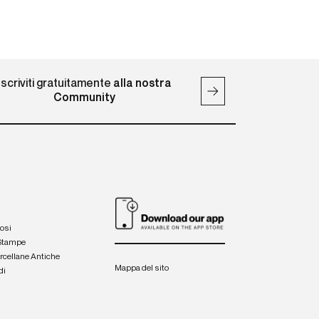
Iscriviti gratuitamente
alla nostra
Community
iosi
 Stampe
orcellane Antiche
Mappa del sito
di
a
e