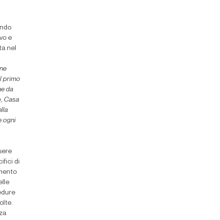
endo
vo e
ta nel
one
il primo
he da
o, Casa
lla
e ogni
ssere
fici di
amento
elle
edure
olte.
nza