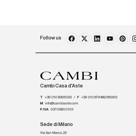
Follow us
Cambi Casa d'Aste
T
+39 010 8395029
/
F
+39 010 879482/812613
M
info@cambiaste.com
P.IVA
03706800103
Sede di Milano
Via San Marco, 22