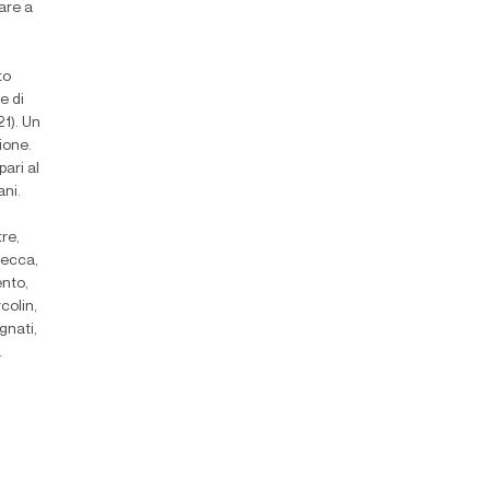
lare a
to
e di
21). Un
ione.
ari al
ani.
tre,
Zecca,
ento,
colin,
gnati,
.