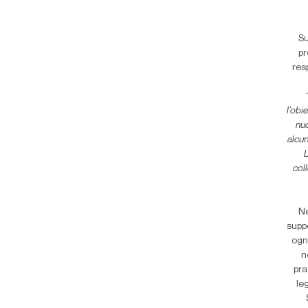
Su
pr
res
l’obi
nuc
alcu
coll
Ne
suppo
ogn
n
pra
le