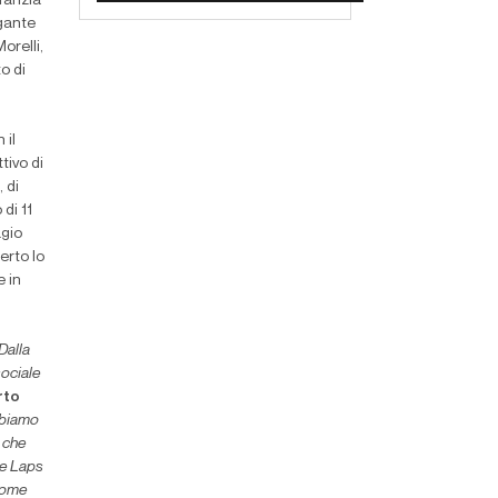
nfanzia
egante
orelli,
o di
 il
ttivo di
 di
 di 11
agio
erto lo
e in
Dalla
sociale
rto
abbiamo
, che
ne Laps
 come