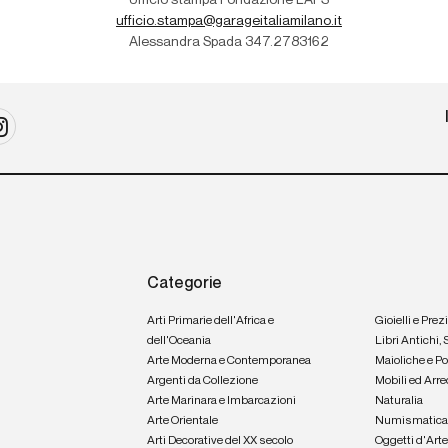
Ufficio stampa Fondazione LAPS
ufficio.stampa@garageitaliamilano.it
Alessandra Spada 347.2783162
Categorie
Arti Primarie dell'Africa e
Gioielli e Prez
dell'Oceania
Libri Antichi,
Arte Moderna e Contemporanea
Maioliche e P
Argenti da Collezione
Mobili ed Arre
Arte Marinara e Imbarcazioni
Naturalia
Arte Orientale
Numismatic
Arti Decorative del XX secolo
Oggetti d'Art