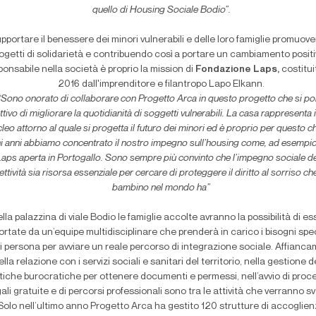
quello di Housing Sociale Bodio”.
pportare il benessere dei minori vulnerabili e delle loro famiglie promuov
ogetti di solidarietà e contribuendo così a portare un cambiamento positi
ponsabile nella società è proprio la mission di
Fondazione Laps,
costitui
2016 dall'imprenditore e filantropo Lapo Elkann.
“Sono onorato di collaborare con Progetto Arca in questo progetto che si p
ettivo di migliorare la quotidianità di soggetti vulnerabili. La casa rappresenta 
leo attorno al quale si progetta il futuro dei minori ed è proprio per questo c
ni anni abbiamo concentrato il nostro impegno sull’housing come, ad esempi
Laps aperta in Portogallo. Sono sempre più
convinto che l’impegno sociale de
ettività sia risorsa essenziale per cercare di proteggere il diritto al sorriso ch
bambino nel mondo ha”
lla palazzina di viale Bodio le famiglie accolte avranno la possibilità di e
rtate da un’equipe multidisciplinare che prenderà in carico i bisogni speci
i persona per avviare un reale percorso di integrazione sociale. Affianc
ella relazione con i servizi sociali e sanitari del territorio, nella gestione d
tiche burocratiche per ottenere documenti e permessi, nell’avvio di proc
gali gratuite e di percorsi professionali sono tra le attività che verranno sv
Solo nell’ultimo anno Progetto Arca ha gestito 120 strutture di accoglie