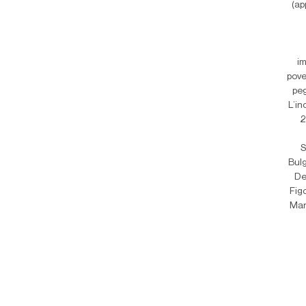
(ap
im
pove
peg
L’in
2
S
Bulg
De
Fig
Mar