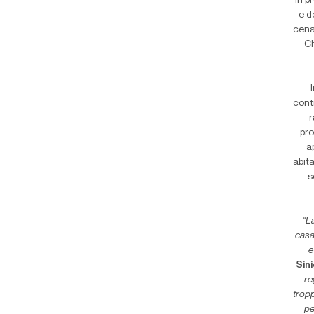
In p
e d
cena
Ch
cont
r
pro
a
abit
s
“La
casa
e
Sin
re
trop
pe