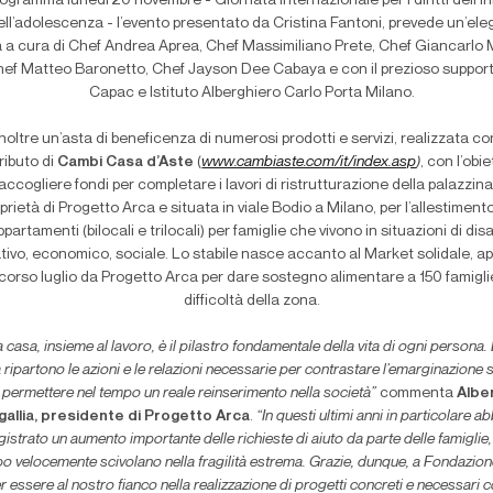
rogramma lunedì 20 novembre - Giornata Internazionale per i diritti dell’i
ell’adolescenza - l’evento presentato da Cristina Fantoni, prevede un’el
 a cura di Chef Andrea Aprea, Chef Massimiliano Prete, Chef Giancarlo M
ef Matteo Baronetto, Chef Jayson Dee Cabaya e con il prezioso support
Capac e Istituto Alberghiero Carlo Porta Milano.
Inoltre un’asta di beneficenza di numerosi prodotti e servizi, realizzata con
ributo di
Cambi Casa d’Aste
(
www.cambiaste.com/it/index.asp
)
, con l’obie
accogliere fondi per completare i lavori di ristrutturazione della palazzina,
prietà di Progetto Arca e situata in viale Bodio a Milano, per l’allestimento
ppartamenti (bilocali e trilocali) per famiglie che vivono in situazioni di dis
ativo, economico, sociale. Lo stabile nasce accanto al Market solidale, ap
corso luglio da Progetto Arca per dare sostegno alimentare a 150 famigli
difficoltà della zona.
 casa, insieme al lavoro, è il pilastro fondamentale della vita di ogni persona. 
 ripartono le azioni e le relazioni necessarie per contrastare l’emarginazione 
 permettere nel tempo un reale reinserimento nella società”
commenta
Albe
igallia, presidente di Progetto Arca
.
“In questi ultimi anni in particolare 
gistrato un aumento importante delle richieste di aiuto da parte delle famiglie
po velocemente scivolano nella fragilità estrema. Grazie, dunque, a Fondazio
r essere al nostro fianco nella realizzazione di progetti concreti e necessari