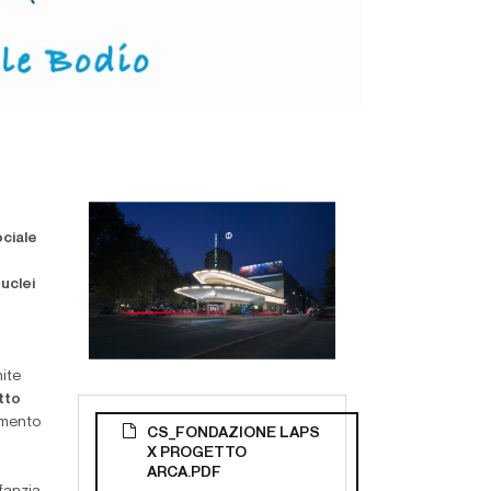
ociale
nuclei
ite
tto
rimento
CS_FONDAZIONE LAPS
X PROGETTO
ARCA.PDF