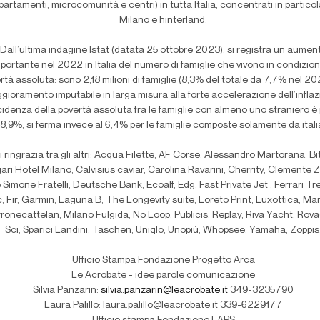
partamenti, microcomunità e centri) in tutta Italia, concentrati in partico
Milano e hinterland.
Dall’ultima indagine Istat (datata 25 ottobre 2023), si registra un aumen
portante nel 2022 in Italia del numero di famiglie che vivono in condizion
rtà assoluta: sono 2,18 milioni di famiglie (8,3% del totale da 7,7% nel 20
gioramento imputabile in larga misura alla forte accelerazione dell’inflaz
cidenza della povertà assoluta fra le famiglie con almeno uno straniero è p
8,9%, si ferma invece al 6,4% per le famiglie composte solamente da itali
i ringrazia tra gli altri: Acqua Filette, AF Corse, Alessandro Martorana, Bi
ari Hotel Milano, Calvisius caviar, Carolina Ravarini, Cherrity, Clemente 
 Simone Fratelli, Deutsche Bank, Ecoalf, Edg, Fast Private Jet , Ferrari Tr
c, Fir, Garmin, Laguna B, The Longevity suite, Loreto Print, Luxottica, Mar
ronecattelan, Milano Fulgida, No Loop, Publicis, Replay, Riva Yacht, Rova
Sci, Sparici Landini, Taschen, Uniqlo, Unopiù, Whopsee, Yamaha, Zoppis
Ufficio Stampa Fondazione Progetto Arca
Le Acrobate - idee parole comunicazione
Silvia Panzarin:
silvia.panzarin@leacrobate.it
349-3235790
Laura Palillo: laura.palillo@leacrobate.it 339-6229177