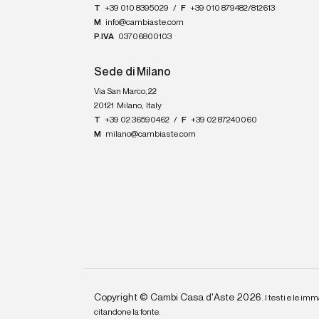
T
+39 010 8395029
/
F
+39 010 879482/812613
M
info@cambiaste.com
P.IVA
03706800103
Sede di Milano
Via San Marco, 22
20121
Milano
,
Italy
T
+39 02 36590462
/
F
+39 02 87240060
M
milano@cambiaste.com
Copyright © Cambi Casa d'Aste 2026.
I testi e le imm
citandone la fonte.