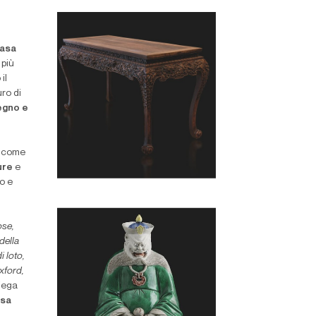
asa
 più
il
ro di
legno e
, come
ure
e
lo e
ose,
della
i loto,
xford,
piega
asa