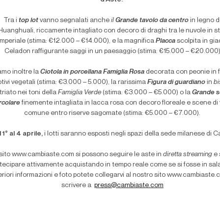
Tra i
top lot
vanno segnalati anche
il
Grande tavolo da centro
in legno d
Huanghuali, riccamente intagliato con decoro di draghi tra le nuvole in st
imperiale (stima: €12.000 – €14.000), e la magnifica
Placca
scolpita in gi
Celadon raffigurante saggi in un paesaggio (stima: €15.000 – €20.000
iamo inoltre la
Ciotola in porcellana Famiglia Rosa
decorata con peonie in f
tivi vegetali (stima: €3.000 – 5.000), la rarissima
Figura di guardiano
in
bi
triato nei toni della
Famiglia Verde
(stima: €3.000 – €5.000) o la
Grande s
ircolare
finemente intagliata in lacca rosa con decoro floreale e scene di 
comune entro riserve sagomate (stima: €5.000 – €7.000).
 1° al 4 aprile,
i lotti saranno esposti negli spazi della sede milanese di C
 sito www.cambiaste.com si possono seguire le aste in
diretta streaming
e 
tecipare attivamente acquistando in tempo reale come se si fosse in sala
eriori informazioni e foto potete collegarvi al nostro sito www.cambiaste.
scrivere a
press@cambiaste.com