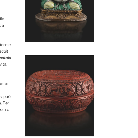
i
ile
ada
)
iore e
scuit
catola
vita
ambi.
si può
. Per
com o