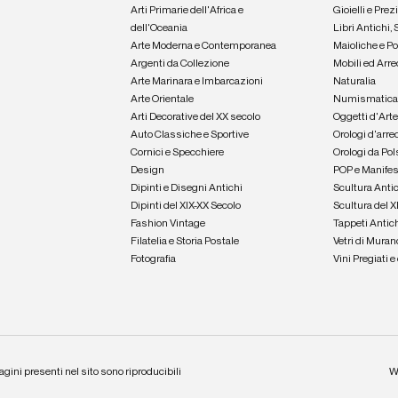
Arti Primarie dell'Africa e
Gioielli e Prez
dell'Oceania
Libri Antichi,
Arte Moderna e Contemporanea
Maioliche e P
Argenti da Collezione
Mobili ed Arre
Arte Marinara e Imbarcazioni
Naturalia
Arte Orientale
Numismatic
Arti Decorative del XX secolo
Oggetti d'Art
Auto Classiche e Sportive
Orologi d'arre
Cornici e Specchiere
Orologi da Pol
Design
POP e Manifes
Dipinti e Disegni Antichi
Scultura Anti
Dipinti del XIX-XX Secolo
Scultura del X
Fashion Vintage
Tappeti Antic
Filatelia e Storia Postale
Vetri di Muran
Fotografia
Vini Pregiati 
agini presenti nel sito sono riproducibili
W