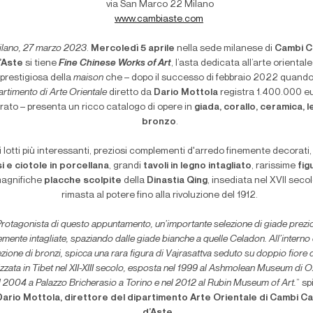
via San Marco 22 Milano
www.cambiaste.com
ilano, 27 marzo 2023
.
Mercoledì 5 aprile
nella sede milanese di
Cambi C
’Aste
si tiene
Fine Chinese Works of Art
, l’asta dedicata all’arte orientale
prestigiosa della
maison
che – dopo il successo di febbraio 2022 quando 
artimento di Arte Orientale
diretto da
Dario Mottola
registra 1.400.000 eu
urato – presenta un ricco catalogo di opere in
giada, corallo, ceramica, 
bronzo
.
i lotti più interessanti, preziosi complementi d'arredo finemente decorati
i e ciotole in porcellana
, grandi
tavoli in legno intagliato
, rarissime
fig
agnifiche
placche scolpite
della
Dinastia Qing
, insediata nel XVII seco
rimasta al potere fino alla rivoluzione del 1912.
Protagonista di questo appuntamento, un’importante selezione di giade prezi
emente intagliate, spaziando dalle giade bianche a quelle Celadon. All’interno 
ezione di bronzi, spicca una rara figura di Vajrasattva seduto su doppio fiore d
izzata in Tibet nel XII-XIII secolo, esposta nel 1999 al Ashmolean Museum di O
l 2004 a Palazzo Bricherasio a Torino e nel 2012 al Rubin Museum of Art.
” s
Dario Mottola, direttore del dipartimento Arte Orientale di Cambi C
d’Aste.