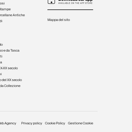
iosi
 Stampe
orcellane Antiche
Mappa del sito
di
a
e
do
so e da Tasca
ti
ca
IX-XX secolo
hi
o del XX secolo
e da Collezione
eb Agency
Privacy policy
Cookie Policy
Gestione Cookie