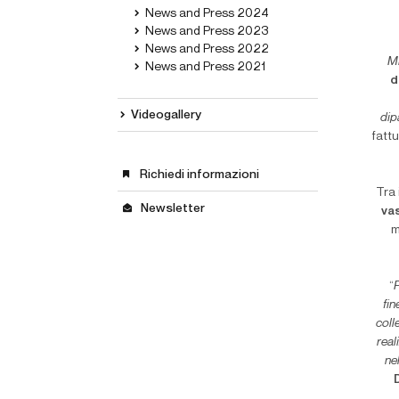
News and Press 2024
News and Press 2023
News and Press 2022
M
News and Press 2021
d
Videogallery
dip
fatt
Richiedi informazioni
Tra 
Newsletter
vas
m
“
fin
coll
real
ne