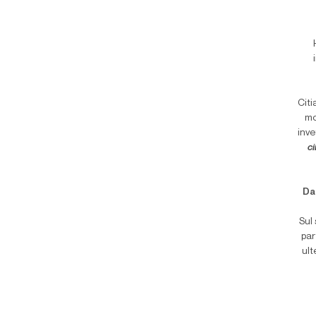
C
it
mo
inve
c
Dal
Sul
par
ult