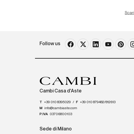
Scari
Follow us
Cambi Casa d'Aste
T
+39 010 8395029
/
F
+39 010 879482/812613
M
info@cambiaste.com
P.IVA
03706800103
Sede di Milano