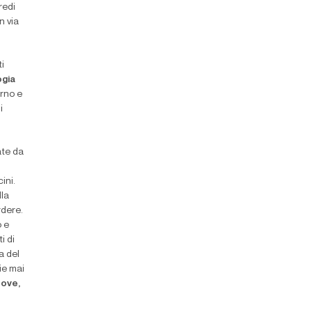
redi
n via
i
ogia
orno e
i
ate da
ini.
lla
rdere.
o e
i di
a del
ie mai
ove,