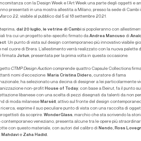
oncomitanza con la Design Week e l’Art Week una parte degli oggetti e ar
nno presentati in una mostra allestita a Milano, presso la sede di Cambi i
arco 22, visibile al pubblico dal 5 al 18 settembre 2021.
nteprima,
dal 20 luglio, le vetrine di Cambi
si popoleranno con allestiment
ali tra cui un progetto site-specific firmato da
Andrea Mancuso
di
Anal
ect
. Un punto di vista sul design contemporaneo più innovativo visibile gi
 nel cuore di Brera. L’allestimento verrà realizzato con la nuova palette d
i firmata
Jotun
, presentata per la prima volta in questa occasione.
ogetto
CTMP Design Auction
comprende quattro Capsule Collections firm
ettanti nomi d’eccezione:
Maria Cristina Didero,
curatore di fama
nazionale, ha selezionato una decina di designer a lei particolarmente vic
ganizzazione non-profit
House of Today
, con base a Beirut, fa il punto su
ttazione libanese con una scelta di pezzi disegnati da talenti da non pe
rand di moda milanese
Marsèll
, attivo sul fronte del design contemporane
 ricerca, esprime il suo peculiare punto di vista con una raccolta di oggett
rogettisti da scoprire.
WonderGlass
, marchio che sta scrivendo la stori
o contemporaneo veneziano, presenta alcune tra le opere più straordinar
tte con questo materiale, con autori del calibro di
Nendo, Ross Lovegr
a Mahdavi
e
Zaha Hadid.