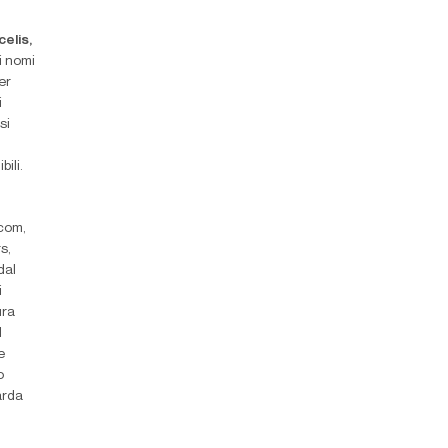
elis,
i nomi
er
i
si
ili.
com,
rs
,
dal
i
ura
l
e
o
arda