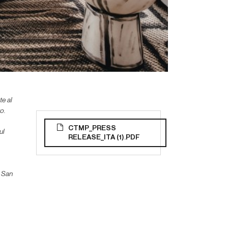
te al
o.
CTMP_PRESS
ul
RELEASE_ITA (1).PDF
a San