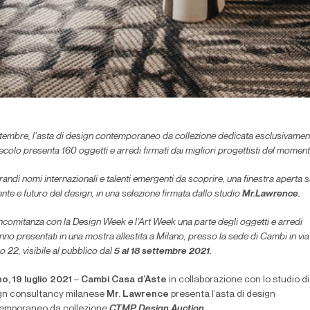
tembre, l’asta di design contemporaneo da collezione dedicata esclusivamen
ecolo presenta 160 oggetti e arredi firmati dai migliori progettisti del moment
randi nomi internazionali e talenti emergenti da scoprire, una finestra aperta s
nte e futuro del design, in una selezione firmata dallo studio
Mr.Lawrence.
ncomitanza con la Design Week e l’Art Week una parte degli oggetti e arredi
nno presentati in una mostra allestita a Milano, presso la sede di Cambi in vi
 22, visibile al pubblico dal
5 al 18 settembre 2021.
no, 19 luglio 2021
–
Cambi Casa d’Aste
in collaborazione con lo studio di
gn consultancy milanese
Mr. Lawrence
presenta l’asta di design
emporaneo da collezione
CTMP Design Auction
.