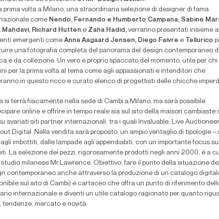
a prima volta a Milano, una straordinaria selezione di designer di fama
rnazionale come
Nendo, Fernando e Humberto Campana, Sabine Marc
a Mahdavi, Richard Hutten
e
Zaha Hadid,
verranno presentati insieme a
alenti emergenti come
Anna Aagaard Jensen, Diego Faivre
e
Tellurico
p
ituire una fotografia completa del panorama del design contemporaneo d
ca e da collezione. Un vero e proprio spaccato del momento, utile per chi 
ini per la prima volta al tema come agli appassionati e intenditori che
ranno in questo ricco e curato elenco di progettisti delle chicche imperdib
a si terrà fisicamente nella sede di Cambi a Milano, ma sarà possibile
cipare online e offrire in tempo reale sia sul sito della maison
cambiaste.
u svariati siti partner internazionali, tra i quali
Invaluable
,
Live Auctionee
out Digital
. Nella vendita sarà proposto, un ampio ventaglio di tipologie – 
agli imbottiti, dalle lampade agli appendiabiti, con un importante focus su
ti. La selezione dei pezzi, rigorosamente prodotti negli anni 2000, è a c
 studio milanese Mr.Lawrence. Obiettivo: fare il punto della situazione de
gn contemporaneo anche attraverso la produzione di un catalogo digital
onibile sul sito di Cambi) e cartaceo che offra un punto di riferimento dell
rio internazionale e diventi un utile catalogo ragionato per quanto rigu
, tendenze, mercato e novità.