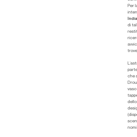
Per l
inte
Indi
di t
rest
ricer
avvic
trove
L’ast
parte
che s
Drou
vaso 
tappe
dello
desi
(disp
scena
nomi