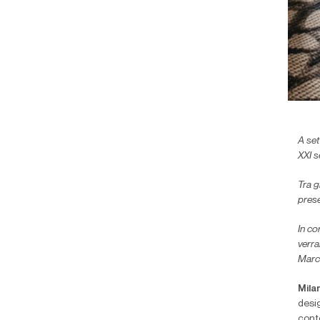
A set
XXI s
Tra g
prese
In co
verra
Marco
Mila
desi
cont