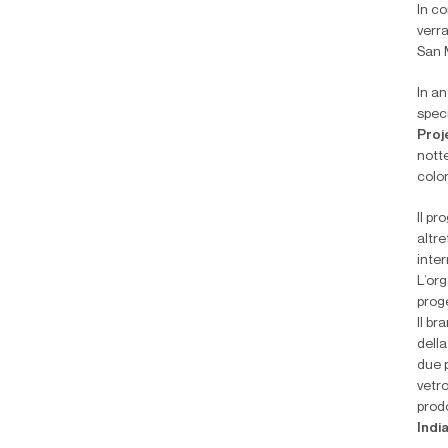
In c
verra
San M
In a
speci
Proj
notte
color
Il pr
altr
inter
L’or
proge
Il b
della
due p
vetr
prodo
Indi