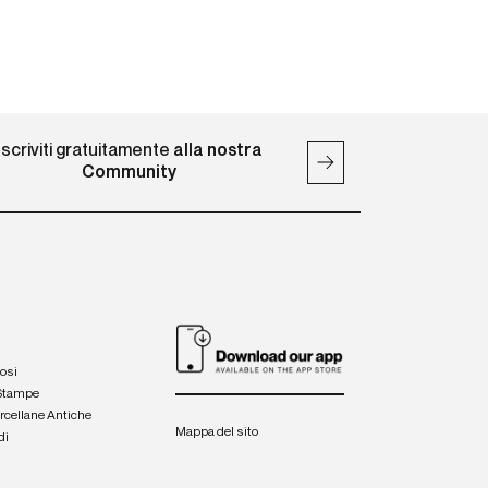
Iscriviti gratuitamente
alla nostra
Community
iosi
 Stampe
orcellane Antiche
Mappa del sito
di
a