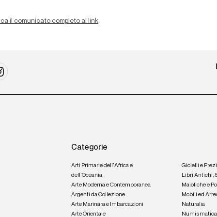
ca il comunicato completo al link
Categorie
Arti Primarie dell'Africa e
Gioielli e Prez
dell'Oceania
Libri Antichi,
Arte Moderna e Contemporanea
Maioliche e P
Argenti da Collezione
Mobili ed Arre
Arte Marinara e Imbarcazioni
Naturalia
Arte Orientale
Numismatic