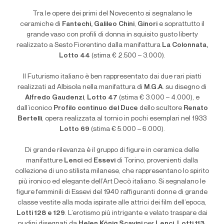
Tra le opere dei primi del Novecento si segnalano le
ceramiche di
Fantechi, Galileo Chini
,
Ginori
e soprattutto il
grande vaso con profili di donna in squisito gusto liberty
realizzato a Sesto Fiorentino dalla manifattura
La
Colonnata,
Lotto 44
(stima € 2.500 – 3.000).
Il Futurismo italiano è ben rappresentato dai due rari piatti
realizzati ad Albisola nella manifattura di
M.G.A
. su disegno di
Alfredo Gaudenzi
,
Lotto 47
(stima € 3.000 – 4.000), e
dall’iconico
Profilo continuo del Duce
dello scultore
Renato
Bertelli
, opera realizzata al tornio in pochi esemplari nel 1933
Lotto 69
(stima € 5.000 – 6.000).
Di grande rilevanza è il gruppo di figure in ceramica delle
manifatture
Lenci
ed
Essevi
di Torino, provenienti dalla
collezione di uno stilista milanese, che rappresentano lo spirito
più ironico ed elegante dell’Art Decò italiano. Si segnalano le
figure femminili di Essevi del 1940 raffiguranti donne di grande
classe vestite alla moda ispirate alle attrici dei film dell’epoca,
Lotti 128 e 129
. L’erotismo più intrigante e velato traspare dai
nudini disegnati da
Helen König Scavini
per
Lenci
,
Lotti 113,