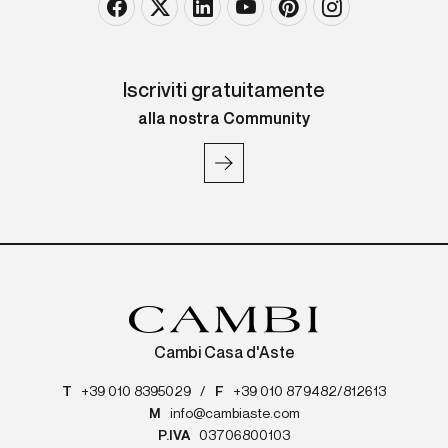
Iscriviti gratuitamente
alla nostra Community
Cambi Casa d'Aste
T
+39 010 8395029
/
F
+39 010 879482/812613
M
info@cambiaste.com
P.IVA
03706800103