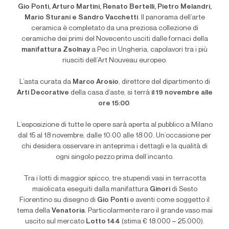
Gio Ponti, Arturo Martini, Renato Bertelli, Pietro Melandri,
Mario Sturani e Sandro Vacchetti
. Il panorama dell’arte
ceramica è completato da una preziosa collezione di
ceramiche dei primi del Novecento usciti dalle fornaci della
manifattura Zsolnay
a Pec in Ungheria, capolavori tra i più
riusciti dell’Art Nouveau europeo.
L
’
asta curata da
Marco Arosio
, direttore del dipartimento di
Arti Decorative
della casa d’aste, si terrà
il 19 novembre alle
ore 15:00
.
L
’
esposizione di tutte le opere sarà aperta al pubblico a Milano
dal 15 al 18 novembre, dalle 10:00 alle 18:00. Un
’
occasione per
chi desidera osservare in anteprima i dettagli e la qualità di
ogni singolo pezzo prima dell
’
incanto.
Tra i lotti di maggior spicco, tre stupendi vasi in terracotta
maiolicata eseguiti dalla manifattura
Ginori
di Sesto
Fiorentino su disegno di
Gio Ponti
e aventi come soggetto il
tema della
Venatoria
. Particolarmente raro il grande vaso mai
uscito sul mercato
Lotto 144
(stima € 18.000 – 25.000).