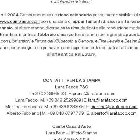
rivalutazione artistica.”
er il
2024
Cambi annuncia un
ricco calendario
parzialmente visibile sul 
www.cambiaste.com
con una serie di
appuntamenti di sicuro interess
ennaio
, si alterneranno diverse
aste
time
dedicate alla produzione mod
arte antica, mentre a
febbraio e marzo
torneranno i primi grandi
appunt
con
Libri antichi
e
Pittura del XIX secolo
a Genova, e
Fine Jewels
e
Design 
lano, per proseguire in primavera con appuntamenti dedicati all’arte mod
all’arte antica e al
Luxury
.
CONTATTI PER LA STAMPA
Lara Facco P&C
T. +39 02 36565133 | E. press@larafacco.com
Lara Facco | M. +39 349 2529989 | E.
lara@larafacco.com
Martina Fornasaro | M. +39 338 6233915 | E.
martina@larafacco.com
Alberto Fabbiano | M. +39 340 8797779 | E.
alberto@larafacco.com
Cambi Casa d’Aste
Lara Brun – Ufficio Stampa
+39 338 9520309