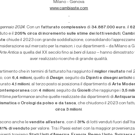
Milano - Genova
www.cambiaste.com
gennaio 2024.
Con un
fatturato complessivo
di
34.887.000 euro
, il
6
uto e il
205% circa di incremento sulle stime dei lotti venduti
,
Cambi
ste
chiude il 2023 con grande soddisfazione, consolidando l’apprezzam
onsiderazione sul mercato per la
maison
, i cui dipartimenti – da Milano a 
Arte Antica
a quella del XX secolo fino ai
beni di lusso
– hanno dimostrato t
aver realizzato ricerche di grande qualità.
partimento che in termini di fatturato ha raggiunto il
miglior risultato
nel 
to, con
6,4 milioni,
quello di
Design
, seguito da
Dipinti e disegni antichi
c
turato
4,1 milioni
; al terzo posto si posiziona il dipartimento di
Arte Mode
ontemporanea
con
4 milioni
, seguito da
Gioielli
che raggiunge i
3,5 mil
ttime
performance
anche quelle realizzate dai dipartimenti di
Antiquari
ismatica
e
Orologi da polso e da tasca
, che chiudono il 2023 con fattu
circa 3 milioni
.
scono anche le
vendite all’estero
, con il
31%
di lotti venduti fuori dall’Ital
41% di venduto
per valore. Tra i Paesi esteri con la maggior provenienza
irenti troviamo
Stati Uniti d’America, Francia, Regno Unito, Svizzera