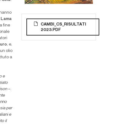
hanno
i Lama
CAMBI_CS_RISULTATI
a fine
2023.PDF
ionale
tori
uro
; e,
 un olio
ttuto a
o e
ziato
ison
–.
nte
’anno
 sia per
liani e
o il