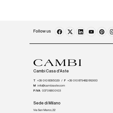
Follow us
Cambi Casa d'Aste
T
+39 010 8395029
/
F
+39 010 879482/812613
M
info@cambiaste.com
P.IVA
03706800103
Sede di Milano
Via San Marco, 22