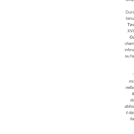
Dura
tenu
Tz
XVI
C
cha
infin
su fa
“
mo
nell
I
da
abbi
il d
fi