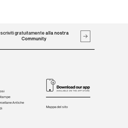
Iscriviti gratuitamente
alla nostra
Community
iosi
 Stampe
orcellane Antiche
Mappa del sito
di
a
e