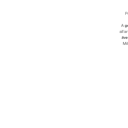
P
A
g
all’
live
Mi