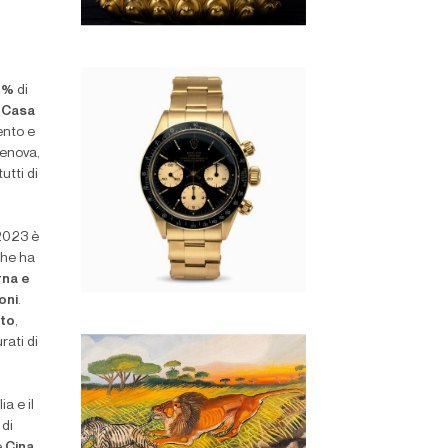
2%
di
 Casa
ento e
Genova,
utti di
2023 è
he ha
rna e
ioni
.
ato
,
rati di
ia e il
 di
e
Cina.