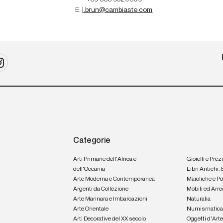
E.
l.brun@cambiaste.com
Categorie
Arti Primarie dell'Africa e
Gioielli e Prez
dell'Oceania
Libri Antichi,
Arte Moderna e Contemporanea
Maioliche e P
Argenti da Collezione
Mobili ed Arre
Arte Marinara e Imbarcazioni
Naturalia
Arte Orientale
Numismatic
Arti Decorative del XX secolo
Oggetti d'Art