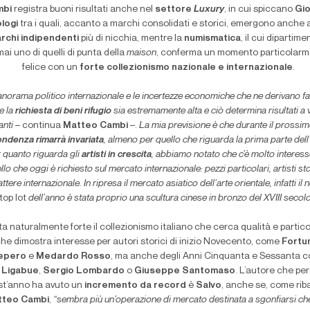
mbi
registra buoni risultati anche nel
settore
Luxury
, in cui spiccano
Gio
logi
tra i quali, accanto a marchi consolidati e storici, emergono anche 
rchi indipendenti
più di nicchia, mentre la
numismatica
, il cui dipartime
ai uno di quelli di punta della
maison
, conferma un momento particolar
felice con un
forte collezionismo nazionale e internazionale
.
panorama politico internazionale e le incertezze economiche che ne derivano f
e la
richiesta di beni rifugio
sia estremamente alta e ciò determina risultati a 
anti
– continua
Matteo Cambi
–.
La mia previsione è che durante il prossi
tendenza rimarrà invariata
, almeno per quello che riguarda la prima parte dell
 quanto riguarda gli
artisti in crescita
, abbiamo notato che c’è molto interess
llo che oggi è richiesto sul mercato internazionale: pezzi particolari, artisti sto
ttere internazionale. In ripresa il mercato asiatico dell’arte orientale, infatti il 
top lot
dell’anno è stata proprio una scultura cinese in bronzo del XVIII secolo
a naturalmente forte il collezionismo italiano che cerca qualità e particol
che dimostra interesse per autori storici di inizio Novecento, come
Fortu
epero
e
Medardo Rosso
, ma anche degli Anni Cinquanta e Sessanta 
Ligabue
,
Sergio Lombardo
o
Giuseppe Santomaso
. L’autore che pe
t’anno ha avuto un
incremento da record
è
Salvo
, anche se, come rib
tteo Cambi
,
“sembra più un’operazione di mercato destinata a sgonfiarsi ch