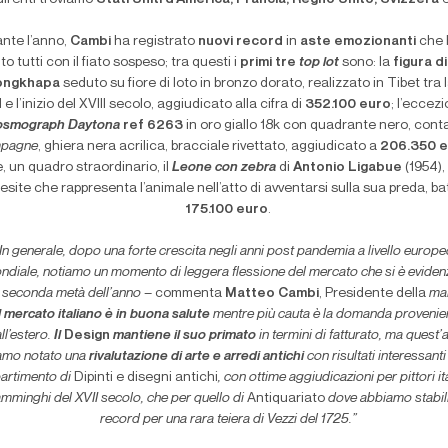
nte l’anno,
Cambi
ha registrato
nuovi record
in
aste emozionanti
che 
to tutti con il fiato sospeso; tra questi i
primi tre
top lot
sono: la
figura d
ongkhapa
seduto su fiore di loto in bronzo dorato, realizzato in Tibet tra l
I e l’inizio del XVIII secolo, aggiudicato alla cifra di
352.100 euro
; l’eccez
osmograph Daytona
ref 6263
in oro giallo 18k con quadrante nero, conta
mpagne
, ghiera nera acrilica, bracciale rivettato, aggiudicato a
206.350 e
e, un quadro straordinario, il
Leone con zebra
di
Antonio Ligabue
(1954),
esite che rappresenta l’animale nell’atto di avventarsi sulla sua preda, ba
175.100 euro
.
In generale, dopo una forte crescita negli anni post pandemia a livello europe
ndiale, notiamo un momento di leggera flessione del mercato che si è eviden
a seconda metà dell’anno –
commenta
Matteo Cambi
, Presidente della
ma
l mercato italiano è in buona salute
mentre più cauta è la domanda provenie
ll’estero.
Il
Design
mantiene il suo primato
in termini di fatturato, ma quest
amo notato una
rivalutazione di arte e arredi antichi
con risultati interessanti
ipartimento di
Dipinti e disegni antichi
, con ottime aggiudicazioni per pittori ita
amminghi del XVII secolo, che per quello di
Antiquariato
dove abbiamo stabilit
record per una rara teiera di Vezzi del 1725.”