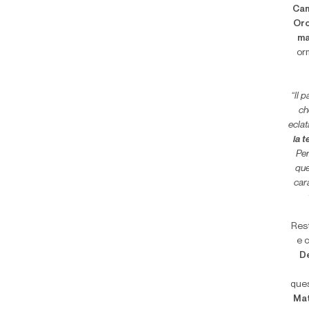
Ca
Oro
ma
orm
“ll 
ch
eclat
la 
Per
que
cara
Rest
e 
D
ques
Ma