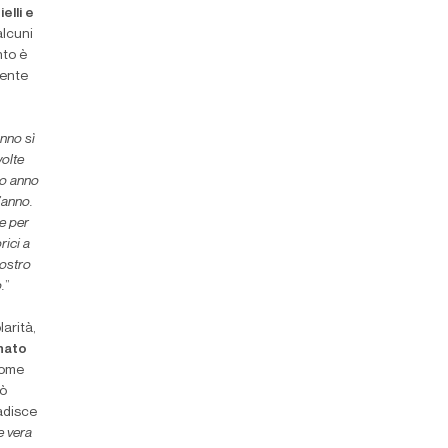
ielli e
alcuni
nto è
mente
anno sì
volte
mo anno
’anno.
e per
rici a
nostro
.
”
arità,
nato
come
rò
adisce
e vera