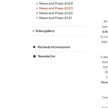
News and Press 2024
News and Press 2023
News and Press 2022
News and Press 2021
XX
vend
Videogallery
d’A
la c
dall’
Richiedi informazioni
Newsletter
Il di
sta
fat
C
O
Num
Cre
acqu