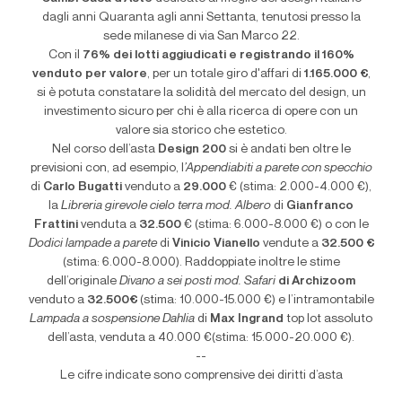
dagli anni Quaranta agli anni Settanta, tenutosi presso la
sede milanese di via San Marco 22.
Con il
76% dei lotti aggiudicati e registrando il 160%
venduto per valore
, per un totale giro d'affari di
1.165.000 €
,
si è potuta constatare la solidità del mercato del design, un
investimento sicuro per chi è alla ricerca di opere con un
valore sia storico che estetico.
Nel corso dell’asta
Design 200
si è andati ben oltre le
previsioni con, ad esempio, l
’Appendiabiti a parete con specchio
di
Carlo Bugatti
venduto a
29.000
€ (stima: 2.000-4.000 €),
la
Libreria girevole cielo terra mod. Albero
di
Gianfranco
Frattini
venduta a
32.500
€ (stima: 6.000-8.000 €) o con le
Dodici lampade a parete
di
Vinicio Vianello
vendute a
32.500 €
(stima: 6.000-8.000). Raddoppiate inoltre le stime
dell’originale
Divano a sei posti mod. Safari
di Archizoom
venduto a
32.500€
(stima: 10.000-15.000 €) e l’intramontabile
Lampada a sospensione
Dahlia
di
Max Ingrand
top lot assoluto
dell’asta, venduta a 40.000 €(stima: 15.000-20.000 €).
--
Le cifre indicate sono comprensive dei diritti d’asta