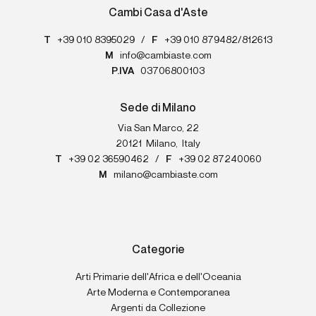
Cambi Casa d'Aste
T
+39 010 8395029
/
F
+39 010 879482/812613
M
info@cambiaste.com
P.IVA
03706800103
Sede di Milano
Via San Marco, 22
20121
Milano
,
Italy
T
+39 02 36590462
/
F
+39 02 87240060
M
milano@cambiaste.com
Categorie
Arti Primarie dell'Africa e dell'Oceania
Arte Moderna e Contemporanea
Argenti da Collezione