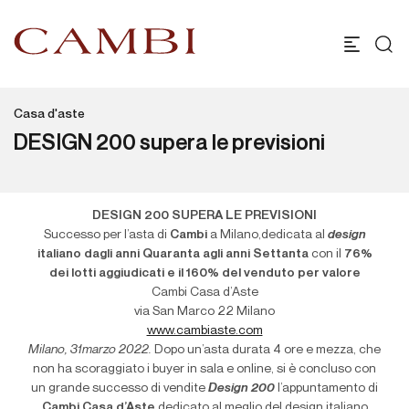
Casa d'aste
DESIGN 200 supera le previsioni
DESIGN 200 SUPERA LE PREVISIONI
Successo per l’asta di
Cambi
a Milano,dedicata al
design
italiano dagli anni Quaranta agli anni Settanta
con il
76%
dei lotti aggiudicati e il 160% del venduto per valore
Cambi Casa d’Aste
via San Marco 22 Milano
www.cambiaste.com
Milano, 31marzo 2022.
Dopo un’asta durata 4 ore e mezza, che
non ha scoraggiato i buyer in sala e online, si è concluso con
un grande successo di vendite
Design 200
l’appuntamento di
Cambi Casa d’Aste
dedicato al meglio del design italiano