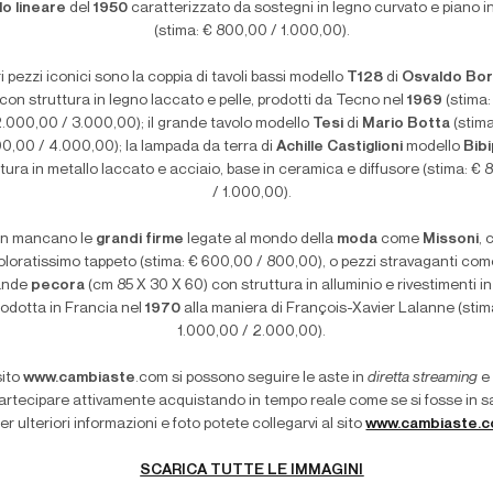
lo lineare
del
1950
caratterizzato da sostegni in legno curvato e piano i
(stima: € 800,00 / 1.000,00).
ri pezzi iconici sono la coppia di tavoli bassi modello
T128
di
Osvaldo Bor
con struttura in legno laccato e pelle, prodotti da Tecno nel
1969
(stima:
.000,00 / 3.000,00); il grande tavolo modello
Tesi
di
Mario Botta
(stima
0,00 / 4.000,00); la lampada da terra di
Achille Castiglioni
modello
Bib
ttura in metallo laccato e acciaio, base in ceramica e diffusore (stima: €
/ 1.000,00).
on mancano le
grandi firme
legate al mondo della
moda
come
Missoni
, 
oloratissimo tappeto (stima: € 600,00 / 800,00), o pezzi stravaganti com
ande
pecora
(cm 85 X 30 X 60) con struttura in alluminio e rivestimenti in
rodotta in Francia nel
1970
alla maniera di François-Xavier Lalanne (stim
1.000,00 / 2.000,00).
sito
www.cambiaste
.com si possono seguire le aste in
diretta streaming
e 
artecipare attivamente acquistando in tempo reale come se si fosse in sa
er ulteriori informazioni e foto potete collegarvi al sito
www.cambiaste.
SCARICA TUTTE LE IMMAGINI