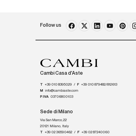
Follow us
Cambi Casa d'Aste
T
+39 010 8395029
/
F
+39 010 879482/812613
M
info@cambiaste.com
P.IVA
03706800103
Sede di Milano
Via San Marco, 22
20121
Milano
,
Italy
T
+39 02 36590462
/
F
+39 02 87240060