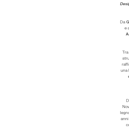
Desi
Da
G
e 
A
Tra
str
raf
una 
D
Nov
legno
anni
c