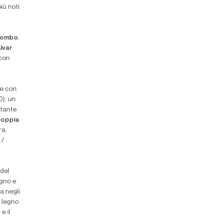
più noti
lombo
,
lvar
 con
de con
0); un
tante
coppia
ra,
 /
 del
egno e
a negli
n legno
e il