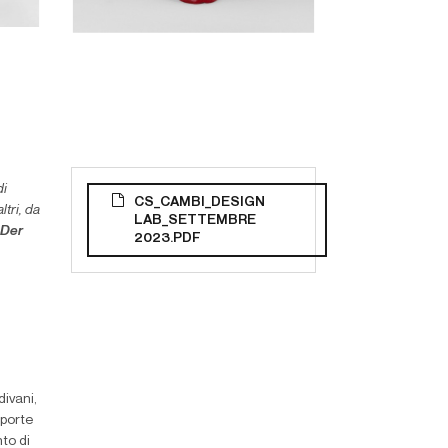
di
CS_CAMBI_DESIGN
altri, da
LAB_SETTEMBRE
 Der
2023.PDF
 divani,
 porte
to di