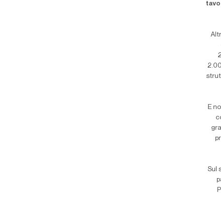
tavo
Alt
2
2.00
stru
E n
c
gr
p
Sul 
p
P