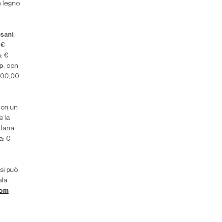
n legno
sani
,
 €
: €
ip
, con
 800,00
con un
e la
 lana
a: €
si può
la.
com