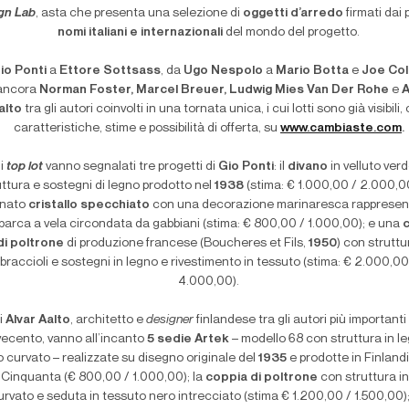
gn Lab
, asta che presenta una selezione di
oggetti d’arredo
firmati dai 
nomi italiani e internazionali
del mondo del progetto.
io Ponti
a
Ettore Sottsass
, da
Ugo Nespolo
a
Mario Botta
e
Joe Co
ancora
Norman Foster, Marcel Breuer, Ludwig Mies Van Der Rohe
e
A
alto
tra gli autori coinvolti in una tornata unica, i cui lotti sono già visibili,
caratteristiche, stime e possibilità di offerta, su
www.cambiaste.com
.
 i
top lot
vanno segnalati tre progetti di
Gio Ponti
: il
divano
in velluto ver
uttura e sostegni di legno prodotto nel
1938
(stima: € 1.000,00 / 2.000,0
finato
cristallo specchiato
con una decorazione marinaresca rappresen
barca a vela circondata da gabbiani (stima: € 800,00 / 1.000,00); e una
di poltrone
di produzione francese (Boucheres et Fils,
1950
) con struttu
braccioli e sostegni in legno e rivestimento in tessuto (stima: € 2.000,00
4.000,00).
i
Alvar Aalto
, architetto e
designer
finlandese tra gli autori più importanti
ecento, vanno all’incanto
5 sedie Artek
– modello 68 con struttura in l
 curvato – realizzate su disegno originale del
1935
e prodotte in Finlandi
 Cinquanta (€ 800,00 / 1.000,00); la
coppia di poltrone
con struttura i
urvato e seduta in tessuto nero intrecciato (stima € 1.200,00 / 1.500,00); 