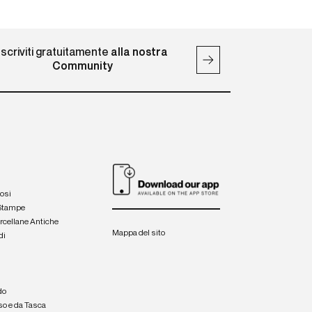
Iscriviti gratuitamente
alla nostra
Community
iosi
 Stampe
orcellane Antiche
Mappa del sito
di
a
e
do
so e da Tasca