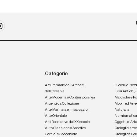
Categorie
Arti Primarie dell'Africa e
Gioielli e Prez
dell'Oceania
Libri Antichi,
Arte Moderna e Contemporanea
Maioliche e P
Argenti da Collezione
Mobili ed Arre
Arte Marinara e Imbarcazioni
Naturalia
Arte Orientale
Numismatic
Arti Decorative del XX secolo
Oggetti d'Art
Auto Classiche e Sportive
Orologi d'arre
Cornici e Specchiere
Orologi da Pol