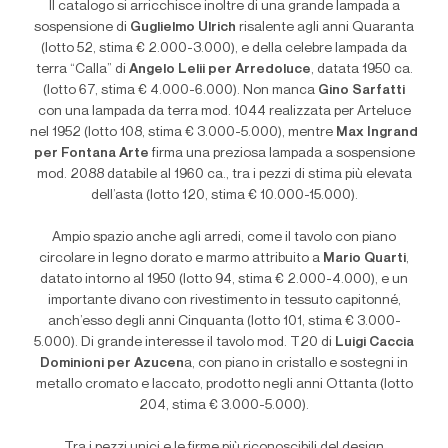
Il catalogo si arricchisce inoltre di una grande lampada a
sospensione di
Guglielmo Ulrich
risalente agli anni Quaranta
(lotto 52, stima € 2.000-3.000), e della celebre lampada da
terra “Calla” di
Angelo Lelii per Arredoluce
, datata 1950 ca.
(lotto 67, stima € 4.000-6.000). Non manca
Gino Sarfatti
con una lampada da terra mod. 1044 realizzata per Arteluce
nel 1952 (lotto 108, stima € 3.000-5.000), mentre
Max Ingrand
per Fontana Arte
firma una preziosa lampada a sospensione
mod. 2088 databile al 1960 ca., tra i pezzi di stima più elevata
dell’asta (lotto 120, stima € 10.000-15.000).
Ampio spazio anche agli arredi, come il tavolo con piano
circolare in legno dorato e marmo attribuito a
Mario Quarti
,
datato intorno al 1950 (lotto 94, stima € 2.000-4.000), e un
importante divano con rivestimento in tessuto capitonné,
anch’esso degli anni Cinquanta (lotto 101, stima € 3.000-
5.000). Di grande interesse il tavolo mod. T20 di
Luigi Caccia
Dominioni per Azucen
a, con piano in cristallo e sostegni in
metallo cromato e laccato, prodotto negli anni Ottanta (lotto
204, stima € 3.000-5.000).
Tra i pezzi unici e le firme più riconoscibili del design