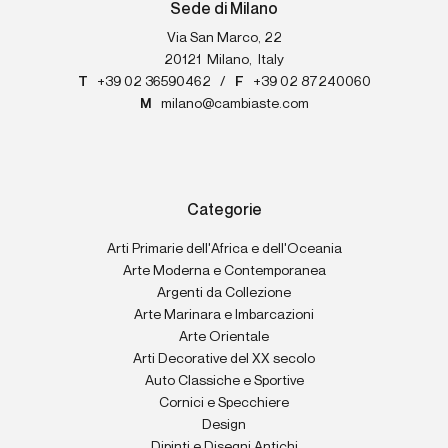
Sede di Milano
Via San Marco, 22
20121
Milano
,
Italy
T
+39 02 36590462
/
F
+39 02 87240060
M
milano@cambiaste.com
Categorie
Arti Primarie dell'Africa e dell'Oceania
Arte Moderna e Contemporanea
Argenti da Collezione
Arte Marinara e Imbarcazioni
Arte Orientale
Arti Decorative del XX secolo
Auto Classiche e Sportive
Cornici e Specchiere
Design
Dipinti e Disegni Antichi