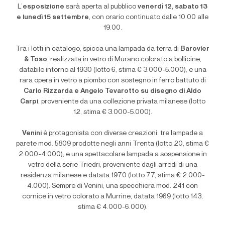
L’
esposizione
sarà aperta al pubblico
venerdì 12, sabato 13
e lunedì 15 settembre
, con orario continuato dalle 10.00 alle
19.00.
Tra i lotti in catalogo, spicca una lampada da terra di
Barovier
& Toso
, realizzata in vetro di Murano colorato a bollicine,
databile intorno al 1930 (lotto 6, stima € 3.000-5.000), e una
rara opera in vetro a piombo con sostegno in ferro battuto di
Carlo Rizzarda e Angelo Tevarotto su disegno di Aldo
Carpi
, proveniente da una collezione privata milanese (lotto
12, stima € 3.000-5.000).
Venini
è protagonista con diverse creazioni: tre lampade a
parete mod. 5809 prodotte negli anni Trenta (lotto 20, stima €
2.000-4.000), e una spettacolare lampada a sospensione in
vetro della serie Triedri, proveniente dagli arredi di una
residenza milanese e datata 1970 (lotto 77, stima € 2.000-
4.000). Sempre di Venini, una specchiera mod. 241 con
cornice in vetro colorato a Murrine, datata 1969 (lotto 143,
stima € 4.000-6.000).