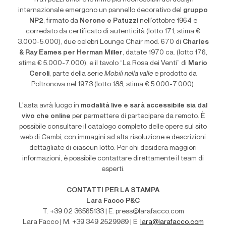
internazionale emergono un pannello decorativo del
gruppo
NP2
, firmato da
Nerone e Patuzzi
nell’ottobre 1964 e
corredato da certificato di autenticità (lotto 171, stima €
3.000-5.000), due celebri Lounge Chair mod. 670 di
Charles
& Ray Eames per Herman Miller
, datate 1970 ca. (lotto 176,
stima € 5.000-7.000), e il tavolo “La Rosa dei Venti” di
Mario
Ceroli
, parte della serie
Mobili nella valle
e prodotto da
Poltronova nel 1973 (lotto 188, stima € 5.000-7.000).
L'asta avrà luogo in
modalità live e sarà accessibile sia dal
vivo che online
per permettere di partecipare da remoto. È
possibile consultare il catalogo completo delle opere sul sito
web di Cambi, con immagini ad alta risoluzione e descrizioni
dettagliate di ciascun lotto. Per chi desidera maggiori
informazioni, è possibile contattare direttamente il team di
esperti.
CONTATTI PER LA STAMPA
Lara Facco P&C
T. +39 02 36565133 | E. press@larafacco.com
Lara Facco | M. +39 349 2529989 | E.
lara@larafacco.com