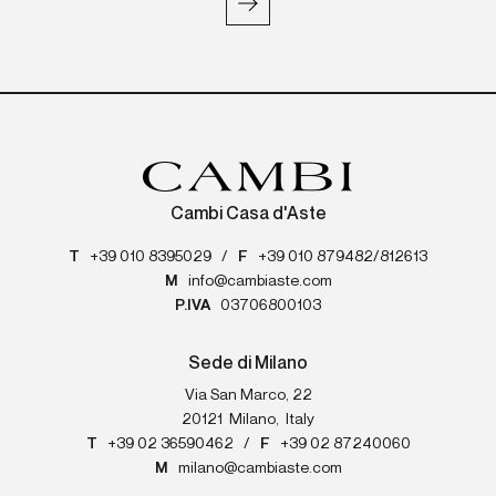
Cambi Casa d'Aste
T
+39 010 8395029
/
F
+39 010 879482/812613
M
info@cambiaste.com
P.IVA
03706800103
Sede di Milano
Via San Marco, 22
20121
Milano
,
Italy
T
+39 02 36590462
/
F
+39 02 87240060
M
milano@cambiaste.com