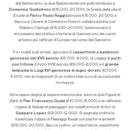
del Settecento: le due
Nature morte con putti
attribuite a
Domenico Guidobono
(€15.000-20.000), la
Scena della vita di
Ercole
di
Pietro Paolo Raggi (
stimata €15.000-20.000) e
Bacco e Cerere di Domenico Piola in collaborazione con
Stefano Camogli (€15.000-20.000), testimoniano il
virtuosismo decorativo che fece di Genova uno dei centri
artistici più raffinati d’Europa nel corso del Seicento.
Tra i mobili e gli arredi, spiccano il
cassettone a bambocci
genovese del XVII secolo
(€6.000-8.000), la coppia di
putti
con tritone
d’inizio XVIII secolo (€6.000-8.000) e il
grande
lampadario Luigi XVI genovese in legno dorato
(€3.000-
4.000), veri protagonisti di un interno barocco di eccezionale
ricchezza.
Altre opere degne di essere menzionate, sono le due
Figure di
Santi
di
Pier Francesco Guala
(€10.000-15.000) e la raffinata
coppia di
Vedute di paesaggio con volatili e trionfi di fiori
di
Gaspare Lopez
(€8.000-12.000). Si segnala inoltre la
maestosa coppia di
Paesaggi fluviali con pastori e armenti
(€15.000-20.000). Spicca inoltre, un importante cassettone