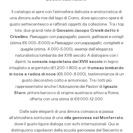
Il catalogo si apre con l’atmosfera delicata e aristocratica di
una dimora sulle rive del lago di Como, dove spiccano opere di
gusto settecentesco e raffinati oggetti da collezione. Tra i top
lots, due grandi tele di
Giovanni Jacopo Crivelli detto il
Crivellino
,
Paesaggio con pappagallo, pavoni, gallinacei e conigli
(stima €6.000-8.000) e
Paesaggio con pappagallo, coniglietti e
quaglie
(stima: 4.000-5.000), esempi dell’eleganza
naturalistica lombarda del XVIII secolo. A dialogare con i
dipinti, la
console napoletana del XVIII secolo
in legno
intagliato e argentato (€1.200-1.800) e un
trumeau lombardo
in noce e radica di noce
(€6.000-8.000), testimonianze di un
gusto decorativo colto e armonioso. Tra i lotti più
rappresentativi anche l’
Adorazione dei Pastori
di
Ignazio
Stern
, pittore barocco di origine austriaca attivo a Roma,
offerta con una stima di €8.000-12.000.
Dalle sale eleganti di una dimora comasca si passa
all’atmosfera sontuosa di una
villa genovese nel Monferrato
,
dove il gusto ligure dialoga con echi internazionali. Qui si
distinguono capolavori della scuola genovese del Seicento e