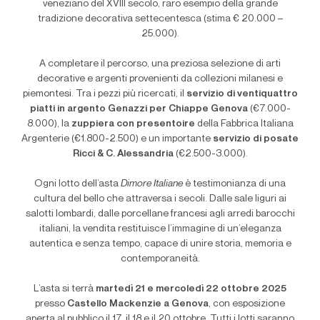
veneziano del XVIII secolo, raro esempio della grande
tradizione decorativa settecentesca (stima € 20.000 –
25.000).
A completare il percorso, una preziosa selezione di arti
decorative e argenti provenienti da collezioni milanesi e
piemontesi. Tra i pezzi più ricercati, il
servizio di ventiquattro
piatti in argento Genazzi per Chiappe Genova
(€7.000-
8.000), la
zuppiera con presentoire
della Fabbrica Italiana
Argenterie (€1.800-2.500) e un importante
servizio di posate
Ricci & C. Alessandria
(€2.500-3.000).
Ogni lotto dell’asta
Dimore Italiane
è testimonianza di una
cultura del bello che attraversa i secoli. Dalle sale liguri ai
salotti lombardi, dalle porcellane francesi agli arredi barocchi
italiani, la vendita restituisce l’immagine di un’eleganza
autentica e senza tempo, capace di unire storia, memoria e
contemporaneità.
L’asta si terrà
martedì 21 e mercoledì 22 ottobre 2025
presso
Castello Mackenzie a Genova
, con esposizione
aperta al pubblico il 17, il 18 e il 20 ottobre. Tutti i lotti saranno