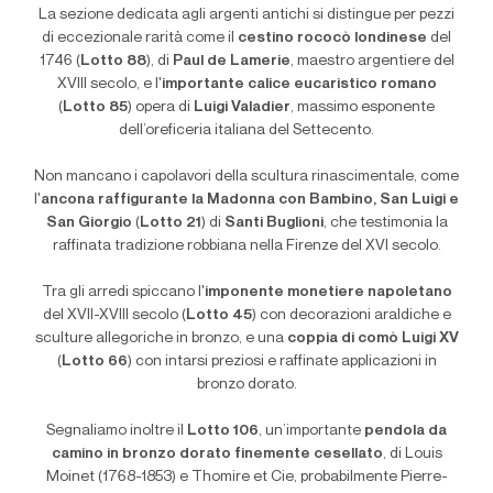
La sezione dedicata agli argenti antichi si distingue per pezzi
di eccezionale rarità come il
cestino rococò londinese
del
1746 (
Lotto 88
), di
Paul de Lamerie
, maestro argentiere del
XVIII secolo, e l'
importante calice eucaristico romano
(
Lotto 85
) opera di
Luigi Valadier
, massimo esponente
dell’oreficeria italiana del Settecento.
Non mancano i capolavori della scultura rinascimentale, come
l'
ancona raffigurante la Madonna con Bambino, San Luigi e
San Giorgio
(
Lotto 21
) di
Santi Buglioni
, che testimonia la
raffinata tradizione robbiana nella Firenze del XVI secolo.
Tra gli arredi spiccano l'
imponente monetiere napoletano
del XVII-XVIII secolo (
Lotto 45
) con decorazioni araldiche e
sculture allegoriche in bronzo, e una
coppia di comò Luigi XV
(
Lotto 66
) con intarsi preziosi e raffinate applicazioni in
bronzo dorato.
Segnaliamo inoltre il
Lotto 106
, un’importante
pendola da
camino in bronzo dorato finemente cesellato
, di Louis
Moinet (1768-1853) e Thomire et Cie, probabilmente Pierre-