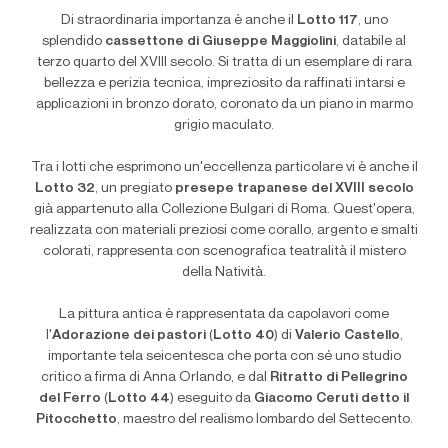
Di straordinaria importanza è anche il
Lotto 117
, uno
splendido
cassettone di Giuseppe Maggiolini
, databile al
terzo quarto del XVIII secolo. Si tratta di un esemplare di rara
bellezza e perizia tecnica, impreziosito da raffinati intarsi e
applicazioni in bronzo dorato, coronato da un piano in marmo
grigio maculato.
Tra i lotti che esprimono un'eccellenza particolare vi è anche il
Lotto 32
, un pregiato
presepe trapanese del XVIII secolo
già appartenuto alla Collezione Bulgari di Roma. Quest'opera,
realizzata con materiali preziosi come corallo, argento e smalti
colorati, rappresenta con scenografica teatralità il mistero
della Natività.
La pittura antica è rappresentata da capolavori come
l'
Adorazione dei pastori
(
Lotto 40
) di
Valerio Castello
,
importante tela seicentesca che porta con sé uno studio
critico a firma di Anna Orlando, e dal
Ritratto di Pellegrino
del Ferro
(
Lotto 44
) eseguito da
Giacomo Ceruti detto il
Pitocchetto
, maestro del realismo lombardo del Settecento.