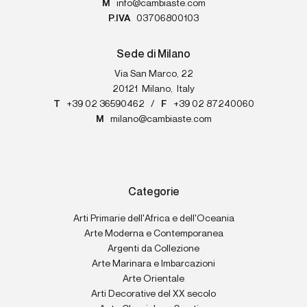
M
info@cambiaste.com
P.IVA
03706800103
Sede di Milano
Via San Marco, 22
20121
Milano
,
Italy
T
+39 02 36590462
/
F
+39 02 87240060
M
milano@cambiaste.com
Categorie
Arti Primarie dell'Africa e dell'Oceania
Arte Moderna e Contemporanea
Argenti da Collezione
Arte Marinara e Imbarcazioni
Arte Orientale
Arti Decorative del XX secolo