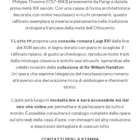
Philippe Thomire (1757-1843) proveniente da Parigi e datata
prima metà XIX secolo. Con una cassa di forma architettonica
decorata con motivi neoclassici e ricchi ornamenti, questo
raffinato esemplare si inserisce pienamente nella tradizione
orologiera francese della metà dell’Ottocento.
Il
Lotto 111
propone una
consolle romana Luigi XVI
della fine
del XVIII secolo, in legno dorato con piano in scagliola. Il
raffinato ripiano, di gusto archeologico, riproduce motivi tratti
dalla mitologia classica e antichi vasi etruschi, ispirandosi alle
celebri incisioni della
collezione di Sir William Hamilton
.
Un'opera che esprime l’eleganza del neoclassicismo romano
attraverso una decorazione ricca di simbologie e riferimenti
storici.
L'asta avrà luogo in
modalità live e sarà accessibile sia dal
vivo che online
per permettere di partecipare da tutto il
mondo. È possibile consultare il catalogo completo delle opere
sul sito web della casa d'aste, con immagini ad alta risoluzione
e descrizioni dettagliate di ciascun lotto.
CONTATTI PER LA STAMPA