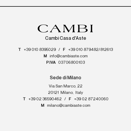
Cambi Casa d'Aste
T
+39 010 8395029
/
F
+39 010 879482/812613
M
info@cambiaste.com
P.IVA
03706800103
Sede di Milano
Via San Marco, 22
20121
Milano
,
Italy
T
+39 02 36590462
/
F
+39 02 87240060
M
milano@cambiaste.com