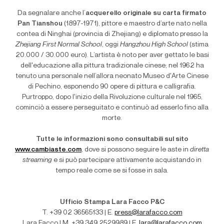
Da segnalare anche l’
acquerello originale su carta firmato
Pan Tianshou
(1897-1971), pittore e maestro d’arte nato nella
contea di Ninghai (provincia di Zhejiang) e diplomato presso la
Zhejiang First Normal School
, oggi
Hangzhou High School
(stima
20.000 / 30.000 euro). L’artista è noto per aver gettato le basi
dell'educazione alla pittura tradizionale cinese; nel 1962 ha
tenuto una personale nell’allora neonato Museo d'Arte Cinese
di Pechino, esponendo 90 opere di pittura e calligrafia.
Purtroppo, dopo l'inizio della Rivoluzione culturale nel 1965,
cominciò a essere perseguitato e continuò ad esserlo fino alla
morte.
Tutte le informazioni sono consultabili sul sito
www.cambiaste.com
, dove si possono seguire le aste in
diretta
streaming
e si può partecipare attivamente acquistando in
tempo reale come se si fosse in sala.
Ufficio Stampa
Lara Facco P&C
T. +39 02 36565133 | E.
press@larafacco.com
Lara Facco | M. +39 349 2529989 | E.
lara@larafacco.com