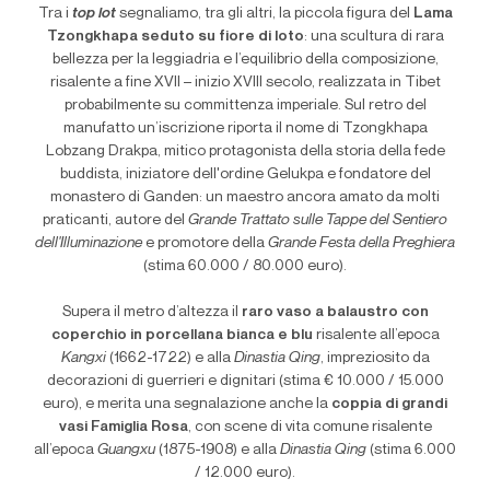
Tra i
top lot
segnaliamo, tra gli altri, la piccola figura del
Lama
Tzongkhapa seduto su fiore di loto
: una scultura di rara
bellezza per la leggiadria e l’equilibrio della composizione,
risalente a fine XVII – inizio XVIII secolo, realizzata in Tibet
probabilmente su committenza imperiale. Sul retro del
manufatto un’iscrizione riporta il nome di Tzongkhapa
Lobzang Drakpa, mitico protagonista della storia della fede
buddista, iniziatore dell'ordine Gelukpa e fondatore del
monastero di Ganden: un maestro ancora amato da molti
praticanti, autore del
Grande Trattato sulle Tappe del Sentiero
dell'Illuminazione
e promotore della
Grande Festa della Preghiera
(stima 60.000 / 80.000 euro).
Supera il metro d’altezza il
raro
vaso a balaustro con
coperchio in porcellana bianca e blu
risalente all’epoca
Kangxi
(1662-1722) e alla
Dinastia Qing
, impreziosito da
decorazioni di guerrieri e dignitari (stima € 10.000 / 15.000
euro), e merita una segnalazione anche la
coppia di grandi
vasi Famiglia Rosa
, con scene di vita comune risalente
all’epoca
Guangxu
(1875-1908) e alla
Dinastia Qing
(stima 6.000
/ 12.000 euro).