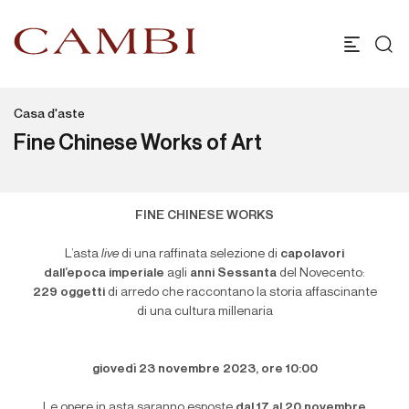
Casa d'aste
Fine Chinese Works of Art
FINE CHINESE WORKS
L’asta
live
di una raffinata selezione di
capolavori
dall’epoca imperiale
agli
anni Sessanta
del Novecento:
229 oggetti
di arredo che raccontano la storia affascinante
di una cultura millenaria
giovedì 23 novembre 2023, ore 10:00
Le opere in asta saranno esposte
dal 17 al 20 novembre