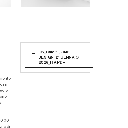
CS_CAMBI_FINE
DESIGN_21 GENNAIO
2025_ITA.PDF
imento
ezzi
ico e
 sono
a
 10:00-
one di