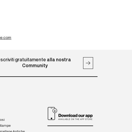
te.com
Iscriviti gratuitamente
alla nostra
Community
iosi
 Stampe
orcellane Antiche