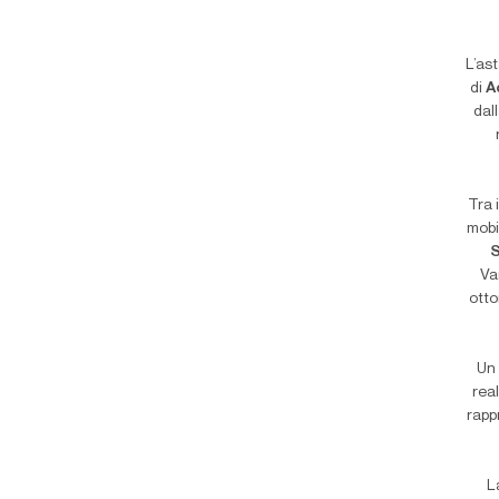
L’as
di
A
dal
Tra 
mobi
S
Va
otto
Un 
rea
rapp
L