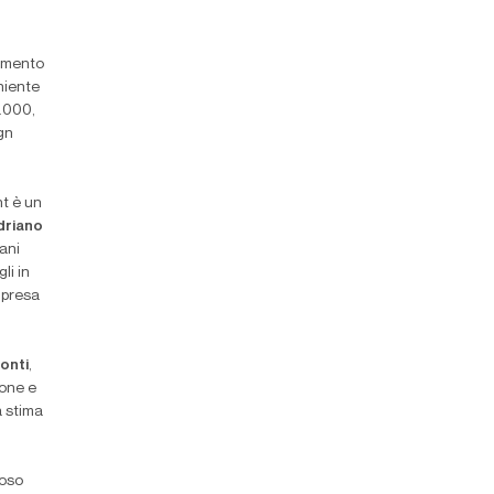
vimento
niente
0.000,
gn
ht è un
driano
ani
li in
ompresa
onti
,
tone e
a stima
noso