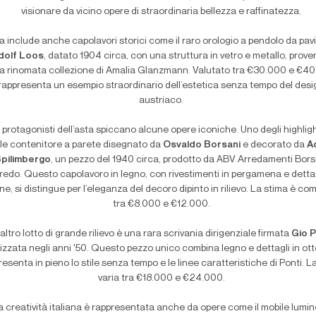
visionare da vicino opere di straordinaria bellezza e raffinatezza.
ta include anche capolavori storici come il raro orologio a pendolo da pa
dolf Loos
, datato 1904 circa, con una struttura in vetro e metallo, prove
la rinomata collezione di Amalia Glanzmann. Valutato tra €30.000 e €4
rappresenta un esempio straordinario dell’estetica senza tempo del desi
austriaco.
i protagonisti dell’asta spiccano alcune opere iconiche. Uno degli highlig
le contenitore a parete disegnato da
Osvaldo Borsani
e decorato da
A
pilimbergo
, un pezzo del 1940 circa, prodotto da ABV Arredamenti Bors
redo. Questo capolavoro in legno, con rivestimenti in pergamena e dettag
ne, si distingue per l’eleganza del decoro dipinto in rilievo. La stima è c
tra €8.000 e €12.000.
altro lotto di grande rilievo è una rara scrivania dirigenziale firmata
Gio P
lizzata negli anni '50. Questo pezzo unico combina legno e dettagli in ot
resenta in pieno lo stile senza tempo e le linee caratteristiche di Ponti. L
varia tra €18.000 e €24.000.
a creatività italiana è rappresentata anche da opere come il mobile lumi