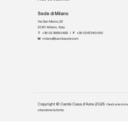
Sede di Milano
Via San Marco, 22
20121
Milano
,
Italy
T
+39 02 36590462
/
F
+39 02 87240060
M
milano@cambiaste.com
Copyright © Cambi Casa d'Aste 2026.
I testi e le imm
citandone la fonte.