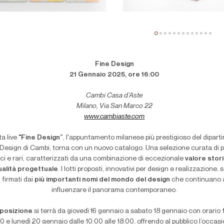
Fine Design
21 Gennaio 2025, ore 16:00
Cambi Casa d’Aste
Milano, Via San Marco 22
www.cambiaste.com
ta live
"Fine Design”
, l'appuntamento milanese più prestigioso del dipart
 Design di Cambi, torna con un nuovo catalogo. Una selezione curata di p
ci e rari, caratterizzati da una combinazione di eccezionale
valore stor
ualità progettuale
. I lotti proposti, innovativi per design e realizzazione,
firmati dai
più importanti nomi del mondo del design
che continuano 
influenzare il panorama contemporaneo.
posizione
si terrà da giovedì 16 gennaio a sabato 18 gennaio con orario
0 e lunedì 20 gennaio dalle 10:00 alle 18:00, offrendo al pubblico l’occasi