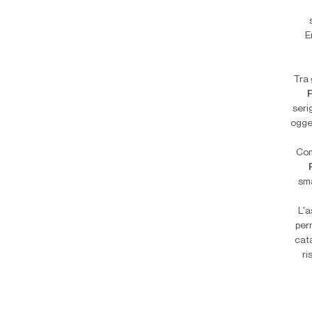
E
Tra 
seri
ogge
Com
sma
L'a
perm
cat
ri