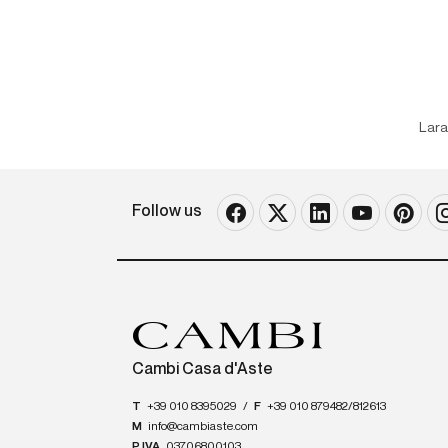
Lara
Follow us
Cambi Casa d'Aste
T
+39 010 8395029
/
F
+39 010 879482/812613
M
info@cambiaste.com
P.IVA
03706800103