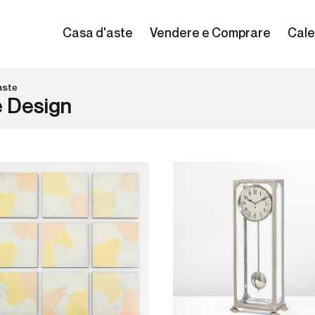
Casa d'aste
Vendere e Comprare
Cale
aste
e Design