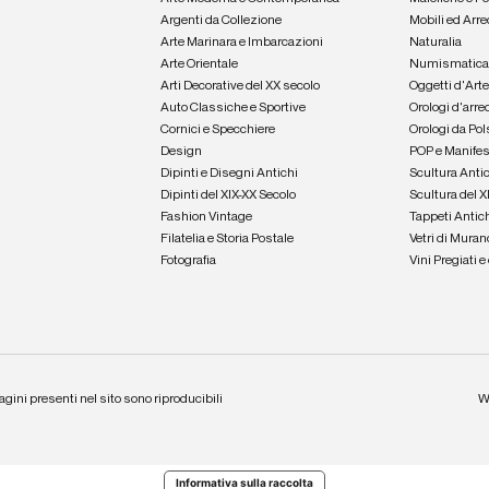
Argenti da Collezione
Mobili ed Arre
Arte Marinara e Imbarcazioni
Naturalia
Arte Orientale
Numismatic
Arti Decorative del XX secolo
Oggetti d'Art
Auto Classiche e Sportive
Orologi d'arre
Cornici e Specchiere
Orologi da Pol
Design
POP e Manifes
Dipinti e Disegni Antichi
Scultura Anti
Dipinti del XIX-XX Secolo
Scultura del X
Fashion Vintage
Tappeti Antic
Filatelia e Storia Postale
Vetri di Muran
Fotografia
Vini Pregiati 
agini presenti nel sito sono riproducibili
W
Informativa sulla raccolta