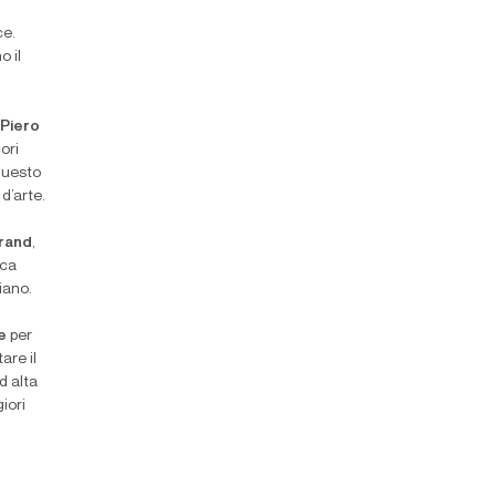
a
ce.
o il
i
Piero
ori
questo
d’arte.
rand
,
ica
iano.
ne
per
are il
d alta
iori