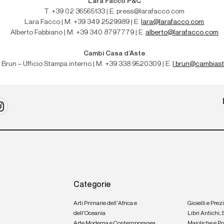
Lara Facco P&C
T. +39 02 36565133 | E. press@larafacco.com
Lara Facco | M. +39 349 2529989 | E.
lara@larafacco.com
Alberto Fabbiano | M. +39 340 8797779 | E.
alberto@larafacco.com
Cambi Casa d’Aste
 Brun – Ufficio Stampa interno | M
. +39 338 9520309 | E.
l.brun@cambias
Categorie
Arti Primarie dell'Africa e
Gioielli e Prez
dell'Oceania
Libri Antichi,
Arte Moderna e Contemporanea
Maioliche e P