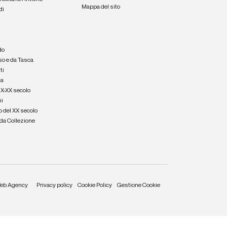
Mappa del sito
di
a
e
do
so e da Tasca
ti
ca
IX-XX secolo
hi
o del XX secolo
e da Collezione
eb Agency
Privacy policy
Cookie Policy
Gestione Cookie