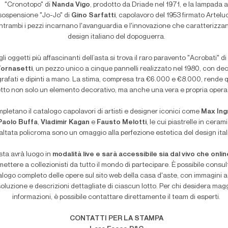
"Cronotopo" di
Nanda Vigo
, prodotto da Driade nel 1971, e la lampada 
sospensione "Jo-Jo" di
Gino Sarfatti
, capolavoro del 1953 firmato Artelu
ntrambi i pezzi incarnano l'avanguardia e l'innovazione che caratterizzan
design italiano del dopoguerra.
gli oggetti più affascinanti dell’asta si trova il raro paravento "Acrobati" d
Fornasetti
, un pezzo unico a cinque pannelli realizzato nel 1980, con dec
grafati e dipinti a mano. La stima, compresa tra €6.000 e €8.000, rende 
tto non solo un elemento decorativo, ma anche una vera e propria opera 
pletano il catalogo capolavori di artisti e designer iconici come
Max Ing
Paolo Buffa
,
Vladimir Kagan
e
Fausto Melotti
, le cui piastrelle in ceram
ltata policroma sono un omaggio alla perfezione estetica del design ital
sta avrà luogo in
modalità live e sarà accessibile sia dal vivo che onli
ettere a collezionisti da tutto il mondo di partecipare. È possibile consult
alogo completo delle opere sul sito web della casa d'aste, con immagini a
soluzione e descrizioni dettagliate di ciascun lotto. Per chi desidera magg
informazioni, è possibile contattare direttamente il team di esperti.
CONTATTI PER LA STAMPA