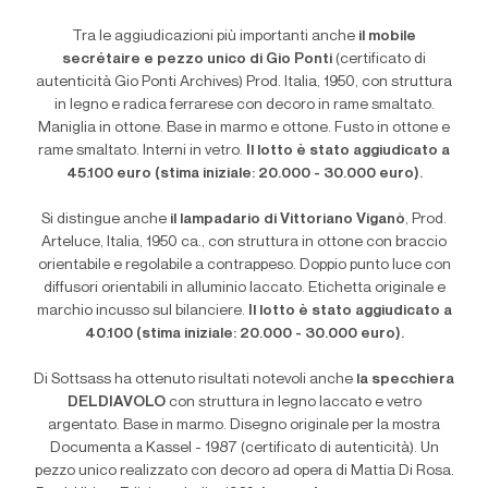
Tra le aggiudicazioni più importanti anche
il mobile
secrétaire e pezzo unico di Gio Ponti
(certificato di
autenticità Gio Ponti Archives) Prod. Italia, 1950, con struttura
in legno e radica ferrarese con decoro in rame smaltato.
Maniglia in ottone. Base in marmo e ottone. Fusto in ottone e
rame smaltato. Interni in vetro.
Il lotto è stato aggiudicato a
45.100 euro (stima iniziale: 20.000 - 30.000 euro).
Si distingue anche
il lampadario di Vittoriano Viganò
, Prod.
Arteluce, Italia, 1950 ca., con struttura in ottone con braccio
orientabile e regolabile a contrappeso. Doppio punto luce con
diffusori orientabili in alluminio laccato. Etichetta originale e
marchio incusso sul bilanciere.
Il lotto è stato aggiudicato a
40.100 (stima iniziale: 20.000 - 30.000 euro).
Di Sottsass ha ottenuto risultati notevoli anche
la specchiera
DELDIAVOLO
con struttura in legno laccato e vetro
argentato. Base in marmo. Disegno originale per la mostra
Documenta a Kassel - 1987 (certificato di autenticità). Un
pezzo unico realizzato con decoro ad opera di Mattia Di Rosa.