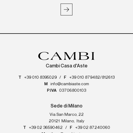
Cambi Casa d'Aste
T
+39 010 8395029
/
F
+39 010 879482/812613
M
info@cambiaste.com
P.IVA
03706800103
Sede di Milano
Via San Marco, 22
20121
Milano
,
Italy
T
+39 02 36590462
/
F
+39 02 87240060