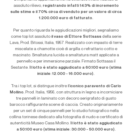
assoluto rilievo,
registrando infatti 143% di incremento
sulle stime e il 70% circa di venduto per un valore di circa
1.200.000 euro di fatturato.
Per quanto riguarda le aggiudicazioni migliori, segnaliamo
come top lot assoluto
il vaso di Ettore Sottsass
della serie
Lava, Prod. Bitossi, Italia, 1957. Realizzato con impasto di terre
miscelate a chamotte cioè di argilla o refrattario cotto e
macinato. Smaltatura lucida e smaltatura matt applicate a
pennello e per immersione parziale. Firmato Sottsass il
Sestante.
Il lotto è stato aggiudicato a 60.100 euro (stima
iniziale: 12.000 - 16.000 euro).
Tra i top lot, si distingue inoltre
l’iconico paravento di Carlo
Mollino
, Prod. Italia, 1956, con struttura in legno a incorniciare
tre pannelli in laminato con decoro serigrafato di gusto
barocco raffigurante scene di caccia. Creato originariamente
per un set di cinque pannelli per lo studio fotografico nella
collina torinese dedicato alla fotografia di nudo e certificato di
autenticità Museo Casa Mollino.
Il lotto è stato aggiudicato
a 50.100 euro (stima iniziale: 30.000 - 50.000 euro).