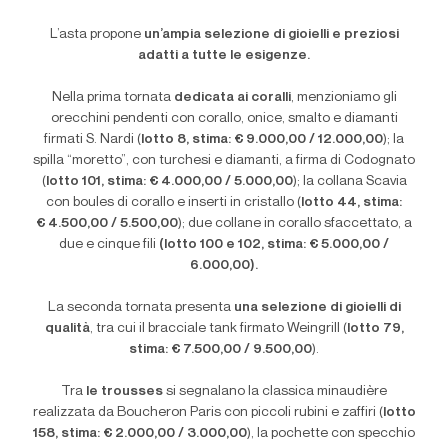
L
’
asta propone
un
’
ampia selezione di gioielli e preziosi
adatti a tutte le esigenze.
Nella prima tornata
dedicata ai coralli
, menzioniamo gli
orecchini pendenti con corallo, onice, smalto e diamanti
firmati S. Nardi (
lotto 8, stima: € 9.000,00 / 12.000,00
); la
spilla “moretto”, con turchesi e diamanti, a firma di Codognato
(
lotto 101, stima: € 4.000,00 / 5.000,00
); la collana Scavia
con boules di corallo e inserti in cristallo (
lotto 44, stima:
€ 4.500,00 / 5.500,00
); due collane in corallo sfaccettato, a
due e cinque fili
(lotto 100 e 102, stima: € 5.000,00 /
6.000,00).
La seconda tornata presenta
una selezione di gioielli di
qualità
, tra cui il bracciale tank firmato Weingrill (
lotto 79,
stima: € 7.500,00 / 9.500,00
).
Tra
le trousses
si segnalano la classica minaudière
realizzata da Boucheron Paris con piccoli rubini e zaffiri (
lotto
158, stima: € 2.000,00 / 3.000,00
), la pochette con specchio