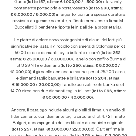
Gucci (
lotto 157, stima: € 1.000,00 / 1.500,00
) e la vanity
contenente portacipria e portarossetto (
lotto 290, stima:
€ 6.000,00 / 8.000,00
) in argento, con una spessa doratura,
ravvivata da gemme colorate, raffinata creazione a firma M.
Buccellati (il pendente riporta le iniziali della proprietaria).
Le pietre di colore sono protagoniste di alcuni dei lotti più
significativi dell
’
asta: il girocollo con smeraldi Colombia per ct
50.00 circa e diamanti taglio brillante e carré (
lotto 252,
stima: € 25.000,00 / 30.000,00
); l
’
anello con zaffiro Burma di
ct 3.29 NTE e diamanti (
lotto 250, stima: € 8.000,00 /
12.000,00
); il girocollo con acquemarine, per ct 252.00 circa,
e diamanti taglio baguette e brillante (
lotto 204, stima:
€ 15.000,00 / 20.000,00
); l’anello con zaffiro Sri Lanka di ct
14.70 circa con due diamanti taglio trilliant (
lotto 266, stima:
€ 30.000,00 / 40.000,00
).
Ancora, il catalogo include alcuni gioielli di firma: un anello di
fidanzamento con diamante taglio circular di ct 4.72 firmato
Bulgari, accompagnato dal certificato di acquisto originale
(
lotto 257, stima: €18.000,00 / 22.000,00
); Cartier firma la
clip con diamanti e quarzi citrini (
lotto 278, stima: €12.000,00