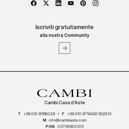
Iscriviti gratuitamente
alla nostra Community
Cambi Casa d'Aste
T
+39 010 8395029
/
F
+39 010 879482/812613
M
info@cambiaste.com
P.IVA
03706800103