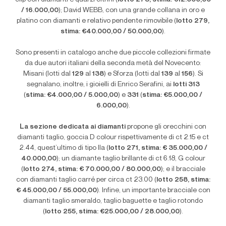
/ 16.000,00
); David WEBB, con una grande collana in oro e
platino con diamanti e relativo pendente rimovibile (
lotto 279,
stima: €40.000,00 / 50.000,00
).
Sono presenti in catalogo anche due piccole collezioni firmate
da due autori italiani della seconda metà del Novecento:
Misani (lotti dal
129
al
138
) e Sforza (lotti dal
139
al
156
). Si
segnalano, inoltre, i gioielli di Enrico Serafini, ai
lotti 313
(
stima: €4.000,00 / 5.000,00
) e
331
(
stima: €5.000,00 /
6.000,00
).
La sezione dedicata ai diamanti
propone gli orecchini con
diamanti taglio, goccia D colour rispettivamente di ct 2.15 e ct
2.44, quest
’
ultimo di tipo IIa (
lotto 271, stima: € 35.000,00 /
40.000,00
); un diamante taglio brillante di ct 6.18, G colour
(
lotto 274, stima: € 70.000,00 / 80.000,00
); e il bracciale
con diamanti taglio carré per circa ct 23.00 (
lotto 258, stima:
€ 45.000,00 / 55.000,00
). Infine, un importante bracciale con
diamanti taglio smeraldo, taglio baguette e taglio rotondo
(
lotto 255, stima: €25.000,00 / 28.000,00
).