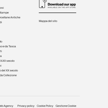
iosi
 Stampe
orcellane Antiche
Mappa del sito
di
a
e
do
so e da Tasca
ti
ca
IX-XX secolo
hi
o del XX secolo
e da Collezione
eb Agency
Privacy policy
Cookie Policy
Gestione Cookie