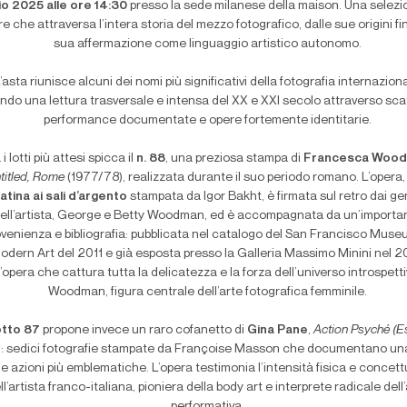
lio 2025 alle ore 14:30
presso la sede milanese della maison. Una selezi
e che attraversa l’intera storia del mezzo fotografico, dalle sue origini fin
sua affermazione come linguaggio artistico autonomo.
’asta riunisce alcuni dei nomi più significativi della fotografia internaziona
endo una lettura trasversale e intensa del XX e XXI secolo attraverso scatt
performance documentate e opere fortemente identitarie.
 i lotti più attesi spicca il
n. 88
, una preziosa stampa di
Francesca Woo
titled, Rome
(1977/78), realizzata durante il suo periodo romano. L’opera
atina ai sali d’argento
stampata da Igor Bakht, è firmata sul retro dai gen
ell’artista, George e Betty Woodman, ed è accompagnata da un’importa
ovenienza e bibliografia: pubblicata nel catalogo del San Francisco Muse
odern Art del 2011 e già esposta presso la Galleria Massimo Minini nel 2
’opera che cattura tutta la delicatezza e la forza dell’universo introspetti
Woodman, figura centrale dell’arte fotografica femminile.
otto 87
propone invece un raro cofanetto di
Gina Pane
,
Action Psyché (E
: sedici fotografie stampate da Françoise Masson che documentano una
e azioni più emblematiche. L’opera testimonia l’intensità fisica e concett
ll’artista franco-italiana, pioniera della body art e interprete radicale dell
performativa.