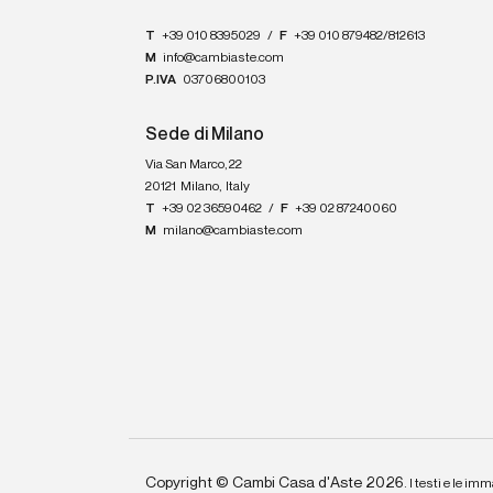
T
+39 010 8395029
/
F
+39 010 879482/812613
M
info@cambiaste.com
P.IVA
03706800103
Sede di Milano
Via San Marco, 22
20121
Milano
,
Italy
T
+39 02 36590462
/
F
+39 02 87240060
M
milano@cambiaste.com
Copyright © Cambi Casa d'Aste 2026.
I testi e le imm