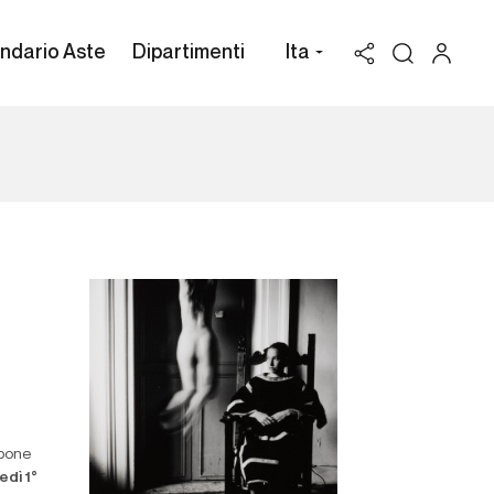
ndario Aste
Dipartimenti
Ita
opone
edì 1°