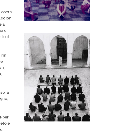
l’opera
acolor
 al
a di
le, il
irin
re
ia,
a,
sso la
ugno,
ne
per
leto e
te.