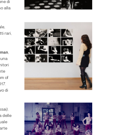
one di
o alla
le,
i rari,
dman
,
, una
itori
nte
um of
017.
vo di
ssai)
,
 delle
uale
’arte