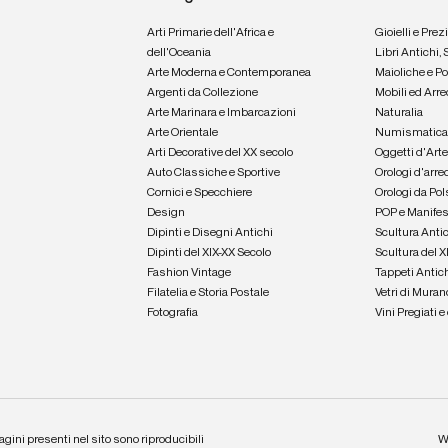
Arti Primarie dell'Africa e
Gioielli e Prez
dell'Oceania
Libri Antichi,
Arte Moderna e Contemporanea
Maioliche e P
Argenti da Collezione
Mobili ed Arre
Arte Marinara e Imbarcazioni
Naturalia
Arte Orientale
Numismatic
Arti Decorative del XX secolo
Oggetti d'Art
Auto Classiche e Sportive
Orologi d'arre
Cornici e Specchiere
Orologi da Pol
Design
POP e Manifes
Dipinti e Disegni Antichi
Scultura Anti
Dipinti del XIX-XX Secolo
Scultura del X
Fashion Vintage
Tappeti Antic
Filatelia e Storia Postale
Vetri di Muran
Fotografia
Vini Pregiati 
agini presenti nel sito sono riproducibili
W