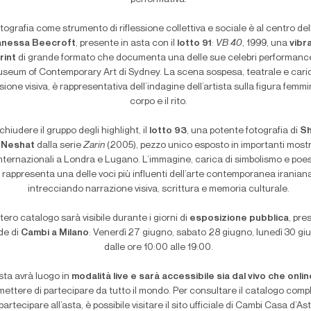
tografia come strumento di riflessione collettiva e sociale è al centro del
anessa Beecroft
, presente in asta con il
lotto 91
:
VB 40
, 1999, una
vibr
rint
di grande formato che documenta una delle sue celebri performance
seum of Contemporary Art di Sydney. La scena sospesa, teatrale e caric
sione visiva, è rappresentativa dell’indagine dell’artista sulla figura femmini
corpo e il rito.
chiudere il gruppo degli highlight, il
lotto 93
, una potente fotografia di
Sh
Neshat
dalla serie
Zarin
(2005), pezzo unico esposto in importanti most
nternazionali a Londra e Lugano. L’immagine, carica di simbolismo e poes
rappresenta una delle voci più influenti dell’arte contemporanea iranian
intrecciando narrazione visiva, scrittura e memoria culturale.
ntero catalogo sarà visibile durante i giorni di
esposizione pubblica
, pre
de di
Cambi a Milano
: Venerdì 27 giugno, sabato 28 giugno, lunedì 30 gi
dalle ore 10:00 alle 19:00.
sta avrà luogo in
modalità live e sarà accessibile sia dal vivo che onli
mettere di partecipare da tutto il mondo. Per consultare il catalogo comp
partecipare all’asta, è possibile visitare il sito ufficiale di Cambi Casa d’As