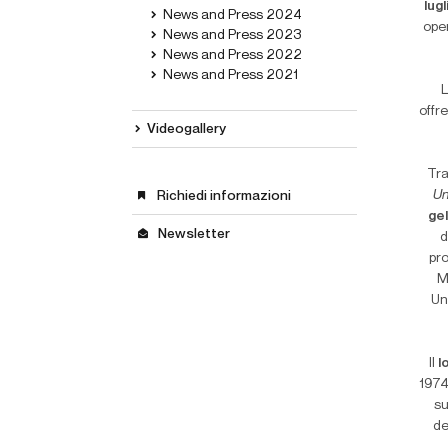
lug
News and Press 2024
oper
News and Press 2023
News and Press 2022
News and Press 2021
L
offr
Videogallery
Tra
Un
Richiedi informazioni
gel
Newsletter
d
pr
M
Un
Il
l
1974
su
de