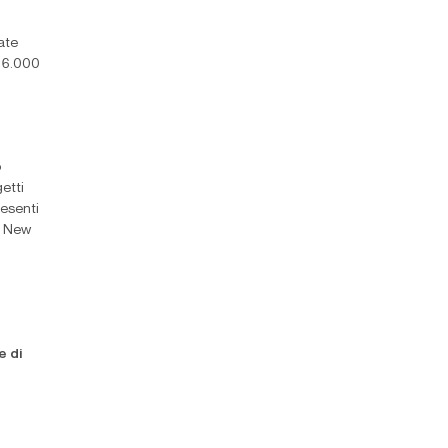
ate
- 6.000
o
getti
resenti
di New
e di