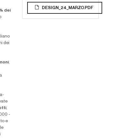
DESIGN_24_MARZO.PDF
% dei
o
aliano
i dei
noni
,
a
ta-
vate
tti
,
.000 -
tto e
le
i