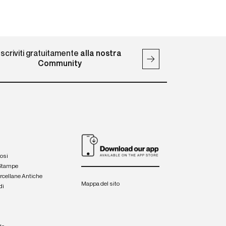
Iscriviti gratuitamente
alla nostra
Community
iosi
 Stampe
orcellane Antiche
Mappa del sito
di
a
e