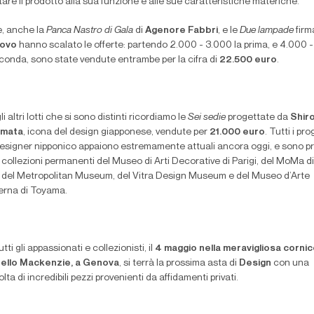
are il prodotto alla sua funzione e alle sue caratteristiche materiche.
e, anche la
Panca Nastro di Gala
di
Agenore Fabbri
, e le
Due lampade
firm
novo
hanno scalato le offerte: partendo 2.000 - 3.000 la prima, e 4.000 
econda, sono state vendute entrambe per la cifra di
22.500 euro
.
li altri lotti che si sono distinti ricordiamo le
Sei sedie
progettate da
Shir
amata
, icona del design giapponese, vendute per
21.000 euro
. Tutti i pro
designer nipponico appaiono estremamente attuali ancora oggi, e sono p
 collezioni permanenti del Museo di Arti Decorative di Parigi, del MoMa 
, del Metropolitan Museum, del Vitra Design Museum e del Museo d’Arte
rna di Toyama.
utti gli appassionati e collezionisti, il
4 maggio nella meravigliosa cornic
ello Mackenzie, a Genova
, si terrà la prossima asta di
Design
con una
lta di incredibili pezzi provenienti da affidamenti privati.