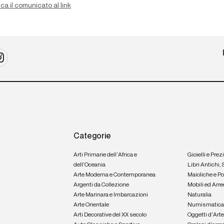
ca il comunicato al link
Categorie
Arti Primarie dell'Africa e
Gioielli e Prez
dell'Oceania
Libri Antichi,
Arte Moderna e Contemporanea
Maioliche e P
Argenti da Collezione
Mobili ed Arre
Arte Marinara e Imbarcazioni
Naturalia
Arte Orientale
Numismatic
Arti Decorative del XX secolo
Oggetti d'Art