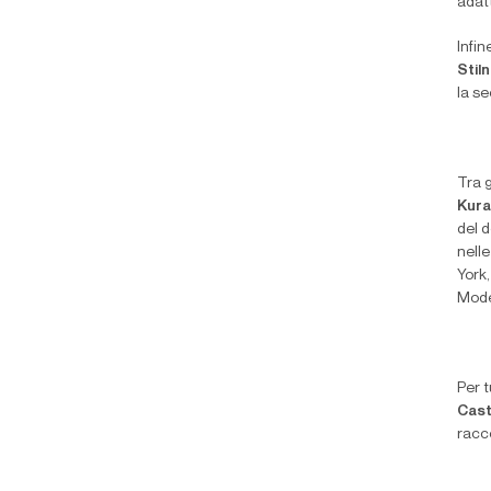
adatt
Infin
Stil
la s
Tra g
Kur
del 
nelle
York
Mode
Per t
Cast
racco