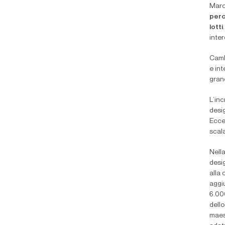
Marc
perc
lotti
inter
Cambi
e in
grand
L’inc
desi
Eccel
scala
Nell
desi
alla 
aggiu
6.000
dello
maest