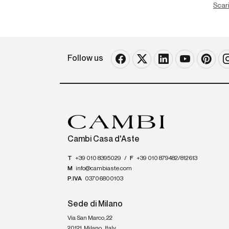
Scari
Follow us
Cambi Casa d'Aste
T
+39 010 8395029
/
F
+39 010 879482/812613
M
info@cambiaste.com
P.IVA
03706800103
Sede di Milano
Via San Marco, 22
20121
Milano
,
Italy