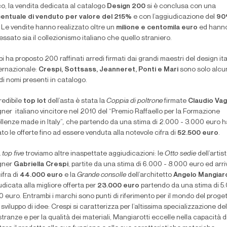
o, la vendita dedicata al catalogo
Design 200
si è conclusa con una
entuale di venduto per valore del 215%
e con l’aggiudicazione del
90
. Le vendite hanno realizzato oltre un
milione e centomila euro
ed hann
essato sia il collezionismo italiano che quello straniero.
 ha proposto 200 raffinati arredi firmati dai grandi maestri del design it
ternazionale:
Crespi, Sottsass, Jeanneret, Ponti e Mari
sono solo alcun
i nomi presenti in catalogo.
redibile
top lot
dell’asta è stata la
Coppia di poltrone
firmate
Claudio Vag
gner
italiano vincitore nel 2010 del “Premio Raffaello per la Formazione
lenze made in Italy”
,
che partendo da una stima di 2.000 - 3.000 euro h
to le offerte fino ad essere venduta alla notevole cifra di
52.500 euro
.
a
top five
troviamo altre inaspettate aggiudicazioni: le
Otto sedie
dell’artis
gner
Gabriella Crespi
, partite da una stima di 6.000 - 8.000 euro ed arri
cifra di
44.000 euro
e la
Grande consolle
dell’architetto
Angelo Mangiaro
dicata alla migliore offerta per
23.000 euro
partendo da una stima di 5
 euro. Entrambi i marchi sono punti di riferimento per il mondo del proge
 sviluppo di idee: Crespi si caratterizza per l’altissima specializzazione del
ranze e per la qualità dei materiali, Mangiarotti eccelle nella capacità d