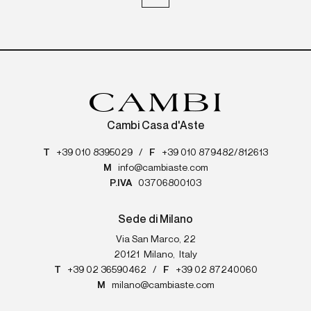
Cambi Casa d'Aste
T
+39 010 8395029
/
F
+39 010 879482/812613
M
info@cambiaste.com
P.IVA
03706800103
Sede di Milano
Via San Marco, 22
20121
Milano
,
Italy
T
+39 02 36590462
/
F
+39 02 87240060
M
milano@cambiaste.com