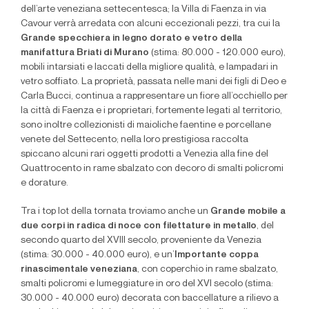
dell’arte veneziana settecentesca; la Villa di Faenza in via
Cavour verrà arredata con alcuni eccezionali pezzi, tra cui la
Grande specchiera in legno dorato e vetro della
manifattura Briati di Murano
(stima: 80.000 - 120.000 euro),
mobili intarsiati e laccati della migliore qualità, e lampadari in
vetro soffiato. La proprietà, passata nelle mani dei figli di Deo e
Carla Bucci, continua a rappresentare un fiore all’occhiello per
la
città di Faenza e i proprietari, fortemente legati al territorio,
sono inoltre collezionisti di maioliche faentine e porcellane
venete del Settecento; nella loro prestigiosa raccolta
spiccano alcuni rari oggetti prodotti a Venezia alla fine del
Quattrocento in rame sbalzato con decoro di smalti policromi
e dorature.
Tra i top lot della tornata troviamo anche un
Grande mobile a
due corpi in radica di noce con filettature in metallo
, del
secondo quarto del XVIII secolo, proveniente da Venezia
(stima: 30.000 - 40.000 euro), e un’
Importante coppa
rinascimentale veneziana
, con coperchio in rame sbalzato,
smalti policromi e lumeggiature in oro del XVI secolo (stima:
30.000 - 40.000 euro) decorata con baccellature a rilievo a