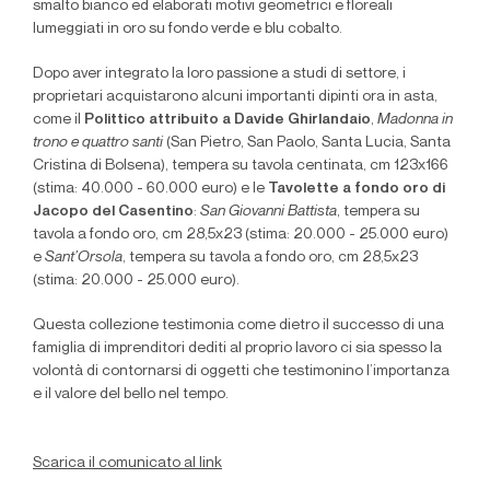
smalto bianco ed elaborati motivi geometrici e floreali
lumeggiati in oro su fondo verde e blu cobalto.
Dopo aver integrato la loro passione a studi di settore, i
proprietari acquistarono alcuni importanti dipinti ora in asta,
come il
Polittico attribuito a Davide Ghirlandaio
,
Madonna in
trono e quattro santi
(San Pietro, San Paolo, Santa Lucia, Santa
Cristina di Bolsena), tempera su tavola centinata, cm 123x166
(stima: 40.000 - 60.000 euro) e le
Tavolette a fondo oro di
Jacopo del Casentino
:
San Giovanni Battista
, tempera su
tavola a fondo oro, cm 28,5x23 (stima: 20.000 - 25.000 euro)
e
Sant’Orsola
, tempera su tavola a fondo oro, cm 28,5x23
(stima: 20.000 - 25.000 euro).
Questa collezione testimonia come dietro il successo di una
famiglia di imprenditori dediti al proprio lavoro ci sia spesso la
volontà di contornarsi di oggetti che testimonino l’importanza
e il valore del bello nel tempo.
Scarica il comunicato al link