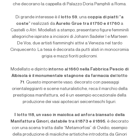
che decorano la cappella di Palazzo Doria Pamphili a Roma.
Di grande interesse è il
lotto 59
, una
coppia di piatti
“
a
coste”
realizzati da
Aurelio Grue tra il 1750 e il 1760
a
Castelli o Atri. Modellati a stampo, presentano figure femminili
allegoriche ispirate a incisioni di Johann Sadeler I e Marteen
De Vos, due artisti fiamminghi attivi a Venezia nel tardo
Cinquecento. La tesa è decorata da putti alati in monocromia
grigia e mazzi fioriti policromi.
Modellato e dipinto
intorno al 1660 nella Fabbrica Pescio di
Albisola è il
monumentale stagnone da farmacia del lotto
71
. Questo imponente vaso, decorato con paesaggi
orientaleggianti e scene naturalistiche, reca il marchio della
prestigiosa manifattura, ed è un esempio eccezionale della
produzione dei vasi apotecari seicenteschi liguri.
Il
lotto 118, un vaso in maiolica ad anfora biansato della
Manifattura Ginori, databile tra il 1873 e il 1895
, è decorato
con una scena tratta dalle
“
Metamorfosi” di Ovidio; esempio
della produzione di maioliche artistiche introdotta da Ginori