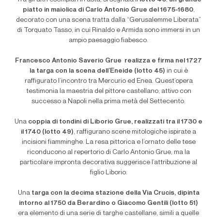
piatto in maiolica di Carlo Antonio Grue del 1675-1680
,
decorato con una scena tratta dalla
“
Gerusalemme Liberata”
di Torquato Tasso, in cui Rinaldo e Armida sono immersi in un
ampio paesaggio fiabesco.
Francesco Antonio Saverio Grue
realizza e firma nel 1727
la targa con la scena dell
’
Eneide (lotto 45)
in cui è
raffigurato l
’
incontro tra Mercurio ed Enea. Quest
’
opera
testimonia la maestria del pittore castellano, attivo con
successo a Napoli nella prima metà del Settecento.
Una
coppia di tondini di Liborio Grue, realizzati tra il 1730 e
il 1740 (lotto 49)
, raffigurano scene mitologiche ispirate a
incisioni fiamminghe. La resa pittorica e l
’
ornato delle tese
riconducono al repertorio di Carlo Antonio Grue, ma la
particolare impronta decorativa suggerisce l
’
attribuzione al
figlio Liborio.
Una
targa con la decima stazione della Via Crucis, dipinta
intorno al 1750 da Berardino o Giacomo Gentili (lotto 51)
era elemento di una serie di targhe castellane, simili a quelle