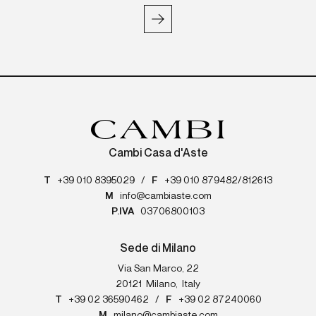
Cambi Casa d'Aste
T
+39 010 8395029
/
F
+39 010 879482/812613
M
info@cambiaste.com
P.IVA
03706800103
Sede di Milano
Via San Marco, 22
20121
Milano
,
Italy
T
+39 02 36590462
/
F
+39 02 87240060
M
milano@cambiaste.com