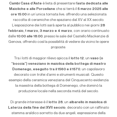
Cambi Casa d'Aste
è lieta di presentare
l
’
asta dedicata alle
Maioliche e alle Porcellane
che si terrà il
5 marzo 2025 alle
ore 15:00
in un
’
unica tornata live, offrendo una selezionata
raccolta di ceramiche che spaziano dal XV al XX secolo.
L
’
esposizione dei lotti sarà aperta al pubblico nei giorni
28
febbraio, 1 marzo, 3 marzo e 4 marzo
, con orario continuato
dalle
10:00 alle 18:00
, presso le sale del Castello Mackenzie di
Genova, offrendo così la possibilità di vedere da vicino le opere
proposte.
Tra i lotti di maggior rilievo spicca il
lotto 12
, un
vaso (o
“
boccia”) veneziano in maiolica della bottega di mastro
Domenego, eseguito tra il 1560 e il 1570
, un capolavoro
decorato con trofei d
’
armi e strumenti musicali. Questo
esempio della ceramica veneziana del Cinquecento evidenzia
la maestria della bottega di Domenego, che dominò la
produzione locale nella seconda metà del secolo.
Di grande interesse è il
lotto 28
, un
albarello in maiolica di
Laterza della fine del XVII secolo
, decorato con un raffinato
stemma araldico sorretto da due angeli, espressione della