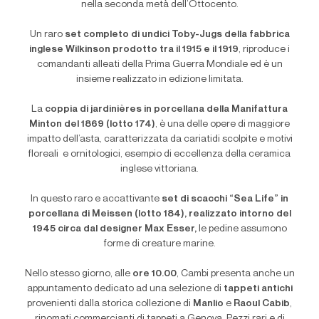
nella seconda metà dell
’
Ottocento.
Un raro
set completo di undici Toby-Jugs della fabbrica
inglese Wilkinson prodotto tra il 1915 e il 1919
, riproduce i
comandanti alleati della Prima Guerra Mondiale ed è un
insieme realizzato in edizione limitata.
La
coppia di jardinières in porcellana della Manifattura
Minton del 1869 (lotto 174)
, è una delle opere di maggiore
impatto dell’asta, caratterizzata da cariatidi scolpite e motivi
floreali
e ornitologici, esempio di eccellenza della ceramica
inglese vittoriana.
In questo raro e accattivante
set di scacchi
“
Sea Life” in
porcellana di Meissen (lotto 184), realizzato intorno del
1945 circa dal designer Max Esser,
le pedine assumono
forme di creature marine.
Nello stesso giorno, alle
ore 10.00
, Cambi presenta anche un
appuntamento dedicato ad una selezione di
tappeti antichi
provenienti dalla storica collezione di
Manlio
e
Raoul Cabib
,
rinomati commercianti di tappeti a Genova. Pezzi rari e di