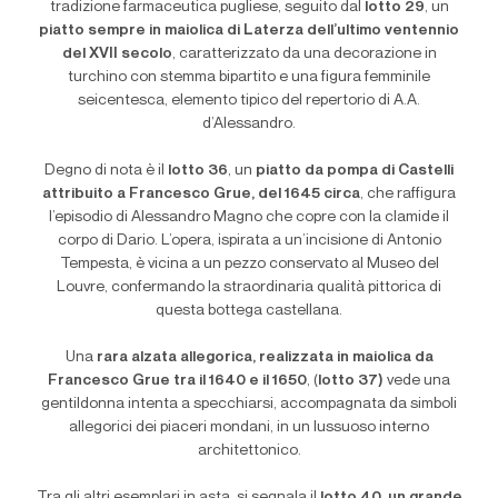
tradizione farmaceutica pugliese, seguito dal
lotto 29
, un
piatto sempre in maiolica di Laterza dell
’
ultimo ventennio
del XVII secolo
, caratterizzato da una decorazione in
turchino con stemma bipartito e una figura femminile
seicentesca, elemento tipico del repertorio di A.A.
d
’
Alessandro.
Degno di nota è il
lotto 36
, un
piatto da pompa di Castelli
attribuito a Francesco Grue, del 1645 circa
, che raffigura
l
’
episodio di Alessandro Magno che copre con la clamide il
corpo di Dario. L
’
opera, ispirata a un
’
incisione di Antonio
Tempesta, è vicina a un pezzo conservato al Museo del
Louvre, confermando la straordinaria qualità pittorica di
questa bottega castellana.
Una
rara alzata allegorica, realizzata in maiolica da
Francesco Grue tra il 1640 e il 1650
, (
lotto 37)
vede una
gentildonna intenta a specchiarsi, accompagnata da simboli
allegorici dei piaceri mondani, in un lussuoso interno
architettonico.
Tra gli altri esemplari in asta, si segnala il
lotto 40
,
un
grande