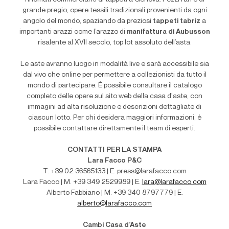
grande pregio, opere tessili tradizionali provenienti da ogni
angolo del mondo, spaziando da preziosi
tappeti tabriz
a
importanti arazzi come l’arazzo di
manifattura di Aubusson
risalente al XVII secolo, top lot assoluto dell’asta.
Le aste avranno luogo in modalità live e sarà accessibile sia
dal vivo che online per permettere a collezionisti da tutto il
mondo di partecipare. È possibile consultare il catalogo
completo delle opere sul sito web della casa d'aste, con
immagini ad alta risoluzione e descrizioni dettagliate di
ciascun lotto. Per chi desidera maggiori informazioni, è
possibile contattare direttamente il team di esperti.
CONTATTI PER LA STAMPA
Lara Facco P&C
T. +39 02 36565133 | E. press@larafacco.com
Lara Facco | M. +39 349 2529989 | E.
lara@larafacco.com
Alberto Fabbiano | M. +39 340 8797779 | E.
alberto@larafacco.com
Cambi Casa d’Aste