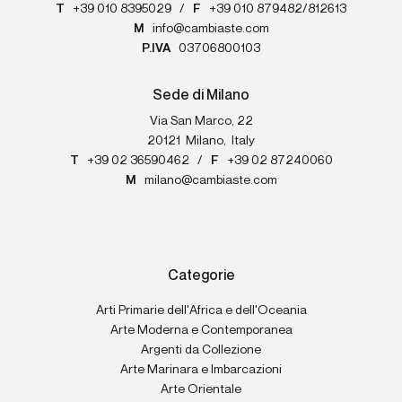
T
+39 010 8395029
/
F
+39 010 879482/812613
M
info@cambiaste.com
P.IVA
03706800103
Sede di Milano
Via San Marco, 22
20121
Milano
,
Italy
T
+39 02 36590462
/
F
+39 02 87240060
M
milano@cambiaste.com
Categorie
Arti Primarie dell'Africa e dell'Oceania
Arte Moderna e Contemporanea
Argenti da Collezione
Arte Marinara e Imbarcazioni
Arte Orientale