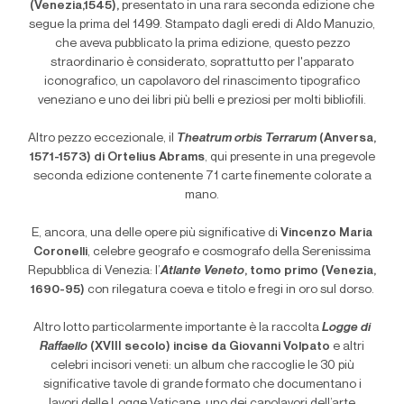
(Venezia,1545),
presentato in una rara seconda edizione che
segue la prima del 1499. Stampato dagli eredi di Aldo Manuzio,
che aveva pubblicato la prima edizione, questo pezzo
straordinario è considerato, soprattutto per l'apparato
iconografico, un capolavoro del rinascimento tipografico
veneziano e uno dei libri più belli e preziosi per molti bibliofili.
Altro pezzo eccezionale, il
Theatrum orbis Terrarum
(Anversa,
1571-1573) di Ortelius Abrams
, qui presente in una pregevole
seconda edizione contenente 71 carte finemente colorate a
mano.
E, ancora, una delle opere più significative di
Vincenzo Maria
Coronelli
, celebre geografo e cosmografo della Serenissima
Repubblica di Venezia: l’
Atlante Veneto
, tomo primo (Venezia,
1690-95)
con rilegatura coeva e titolo e fregi in oro sul dorso.
Altro lotto particolarmente importante è la raccolta
Logge di
Raffaello
(XVIII secolo) incise da Giovanni Volpato
e altri
celebri incisori veneti: un album che raccoglie le 30 più
significative tavole di grande formato che documentano i
lavori delle Logge Vaticane, uno dei capolavori dell’arte