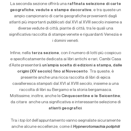
La seconda sezione offrirà una
raffinata selezione di carte
geografiche
,
vedute e stampe decorative
, e tra queste un
ampio campionario di carte geografiche provenienti dagli
atlanti più importanti pubblicati dal XVI al XVIII secolo insieme a
diverse vedute di città, piante di città, tra le quali una
significativa raccolta di stampe venete e riguardanti Venezia e
i domini veneti.
Infine, nella
terza sezione
, con il numero di lotti più cospicuo
e specificatamente dedicata ai libri antichi e rari, Cambi Casa
d’Aste presenterà
un’ampia scelta di edizioni a stampa, dalle
origini (XV secolo) fino al Novecento
. Tra queste, è
presente anche una ricca raccolta di libri di epica
cavalleresca stampati dal XVI al XVIII secolo, insieme a una
raccolta di libri su Bergamo e la storia bergamasca.
Moltissime, inoltre, anche le
Cinquecentine e le Seicentine
;
da citare anche una significativa e interessante selezione di
atlanti geografici
.
Tra i
top lot
dell’appuntamento vanno segnalate sicuramente
anche alcune eccellenze, come il
Hypnerotomachia poliphili