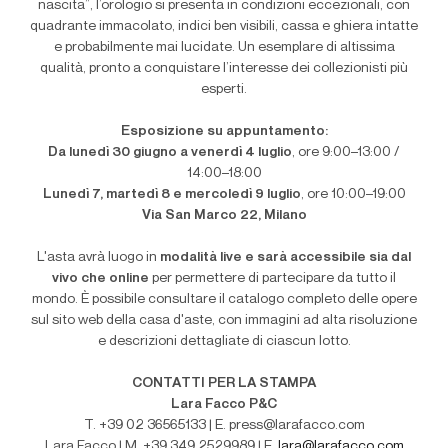
nascita”, l’orologio si presenta in condizioni eccezionali, con
quadrante immacolato, indici ben visibili, cassa e ghiera intatte
e probabilmente mai lucidate. Un esemplare di altissima
qualità, pronto a conquistare l’interesse dei collezionisti più
esperti.
Esposizione su appuntamento:
Da lunedì 30 giugno a venerdì 4 luglio
, ore 9:00–13:00 /
14:00–18:00
Lunedì 7, martedì 8 e mercoledì 9 luglio
, ore 10:00–19:00
Via San Marco 22, Milano
L'asta avrà luogo in
modalità live e sarà accessibile sia dal
vivo che online
per permettere di partecipare da tutto il
mondo. È possibile consultare il catalogo completo delle opere
sul sito web della casa d'aste, con immagini ad alta risoluzione
e descrizioni dettagliate di ciascun lotto.
CONTATTI PER LA STAMPA
Lara Facco P&C
T. +39 02 36565133 | E. press@larafacco.com
Lara Facco | M. +39 349 2529989 | E.
lara@larafacco.com