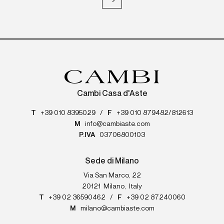
Cambi Casa d'Aste
T
+39 010 8395029
/
F
+39 010 879482/812613
M
info@cambiaste.com
P.IVA
03706800103
Sede di Milano
Via San Marco, 22
20121
Milano
,
Italy
T
+39 02 36590462
/
F
+39 02 87240060
M
milano@cambiaste.com