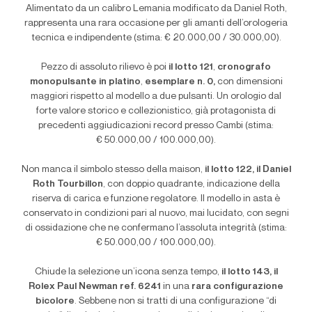
Alimentato da un calibro Lemania modificato da Daniel Roth,
rappresenta una rara occasione per gli amanti dell’orologeria
tecnica e indipendente (stima: € 20.000,00 / 30.000,00).
Pezzo di assoluto rilievo è poi
il lotto 121
,
cronografo
monopulsante in platino
,
esemplare n. 0,
con dimensioni
maggiori rispetto al modello a due pulsanti. Un orologio dal
forte valore storico e collezionistico, già protagonista di
precedenti aggiudicazioni record presso Cambi (stima:
€ 50.000,00 / 100.000,00).
Non manca il simbolo stesso della maison,
il lotto 122, il Daniel
Roth Tourbillon
, con doppio quadrante, indicazione della
riserva di carica e funzione regolatore. Il modello in asta è
conservato in condizioni pari al nuovo, mai lucidato, con segni
di ossidazione che ne confermano l’assoluta integrità (stima:
€ 50.000,00 / 100.000,00).
Chiude la selezione un’icona senza tempo,
il lotto 143, il
Rolex Paul Newman ref. 6241
in una
rara configurazione
bicolore
. Sebbene non si tratti di una configurazione “di