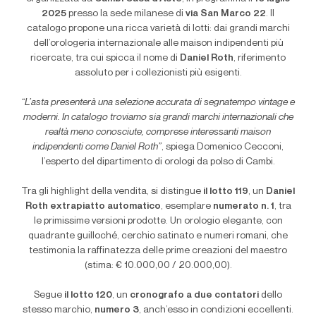
2025
presso la sede milanese di
via San Marco 22
. Il
catalogo propone una ricca varietà di lotti: dai grandi marchi
dell’orologeria internazionale alle maison indipendenti più
ricercate, tra cui spicca il nome di
Daniel Roth
, riferimento
assoluto per i collezionisti più esigenti.
“L’asta presenterà una selezione accurata di segnatempo vintage e
moderni. In catalogo troviamo sia grandi marchi internazionali che
realtà meno conosciute, comprese interessanti maison
indipendenti come Daniel Roth”
, spiega Domenico Cecconi,
l’esperto del dipartimento di orologi da polso di Cambi.
Tra gli highlight della vendita, si distingue
il lotto 119
, un
Daniel
Roth extrapiatto automatico
, esemplare
numerato n. 1
, tra
le primissime versioni prodotte. Un orologio elegante, con
quadrante guilloché, cerchio satinato e numeri romani, che
testimonia la raffinatezza delle prime creazioni del maestro
(stima: € 10.000,00 / 20.000,00).
Segue
il lotto 120
, un
cronografo a due contatori
dello
stesso marchio,
numero 3
, anch’esso in condizioni eccellenti.