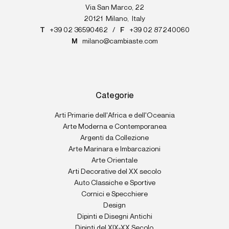
Via San Marco, 22
20121
Milano
,
Italy
T
+39 02 36590462
/
F
+39 02 87240060
M
milano@cambiaste.com
Categorie
Arti Primarie dell'Africa e dell'Oceania
Arte Moderna e Contemporanea
Argenti da Collezione
Arte Marinara e Imbarcazioni
Arte Orientale
Arti Decorative del XX secolo
Auto Classiche e Sportive
Cornici e Specchiere
Design
Dipinti e Disegni Antichi
Dipinti del XIX-XX Secolo