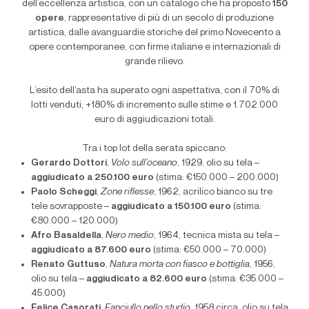
dell’eccellenza artistica, con un catalogo che ha proposto
150
opere
, rappresentative di più di un secolo di produzione
artistica, dalle avanguardie storiche del primo Novecento a
opere contemporanee, con firme italiane e internazionali di
grande rilievo.
L’esito dell’asta ha superato ogni aspettativa, con il 70% di
lotti venduti, +180% di incremento sulle stime e 1.702.000
euro di aggiudicazioni totali.
Tra i top lot della serata spiccano:
Gerardo Dottori
,
Volo sull’oceano
, 1929, olio su tela –
aggiudicato a 250.100 euro
(stima: €150.000 – 200.000)
Paolo Scheggi
,
Zone riflesse
, 1962, acrilico bianco su tre
tele sovrapposte –
aggiudicato a 150.100 euro
(stima:
€80.000 – 120.000)
Afro Basaldella
,
Nero medio
, 1964, tecnica mista su tela –
aggiudicato a 87.600 euro
(stima: €50.000 – 70.000)
Renato Guttuso
,
Natura morta con fiasco e bottiglia
, 1956,
olio su tela –
aggiudicato a 82.600 euro
(stima: €35.000 –
45.000)
Felice Casorati
,
Fanciullo nello studio
, 1958 circa, olio su tela