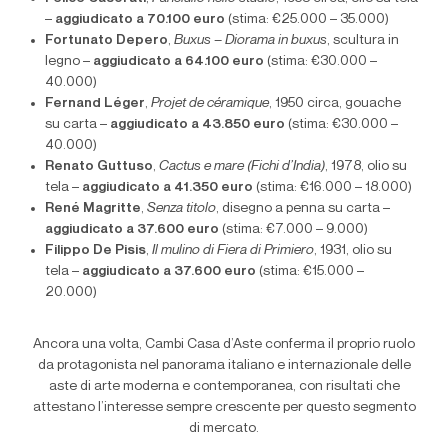
–
aggiudicato a 70.100 euro
(stima: €25.000 – 35.000)
Fortunato Depero
,
Buxus – Diorama in buxus
, scultura in
legno –
aggiudicato a 64.100 euro
(stima: €30.000 –
40.000)
Fernand Léger
,
Projet de céramique
, 1950 circa, gouache
su carta –
aggiudicato a 43.850 euro
(stima: €30.000 –
40.000)
Renato Guttuso
,
Cactus e mare (Fichi d’India)
, 1978, olio su
tela –
aggiudicato a 41.350 euro
(stima: €16.000 – 18.000)
René Magritte
,
Senza titolo
, disegno a penna su carta –
aggiudicato a 37.600 euro
(stima: €7.000 – 9.000)
Filippo De Pisis
,
Il mulino di Fiera di Primiero
, 1931, olio su
tela –
aggiudicato a 37.600 euro
(stima: €15.000 –
20.000)
Ancora una volta, Cambi Casa d’Aste conferma il proprio ruolo
da protagonista nel panorama italiano e internazionale delle
aste di arte moderna e contemporanea, con risultati che
attestano l’interesse sempre crescente per questo segmento
di mercato.