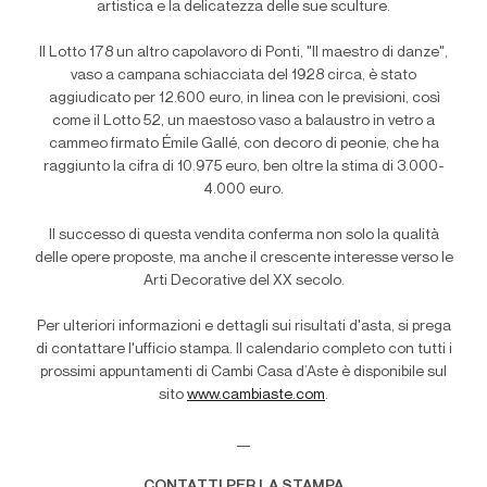
artistica e la delicatezza delle sue sculture.
Il Lotto 178 un altro capolavoro di Ponti, "Il maestro di danze",
vaso a campana schiacciata del 1928 circa, è stato
aggiudicato per 12.600 euro, in linea con le previsioni, così
come il Lotto 52, un maestoso vaso a balaustro in vetro a
cammeo firmato Émile Gallé, con decoro di peonie, che ha
raggiunto la cifra di 10.975 euro, ben oltre la stima di 3.000-
4.000 euro.
Il successo di questa vendita conferma non solo la qualità
delle opere proposte, ma anche il crescente interesse verso le
Arti Decorative del XX secolo.
Per ulteriori informazioni e dettagli sui risultati d'asta, si prega
di contattare l'ufficio stampa.
Il calendario completo con tutti i
prossimi appuntamenti di Cambi Casa d’Aste è disponibile sul
sito
www.cambiaste.com
.
__
CONTATTI PER LA STAMPA