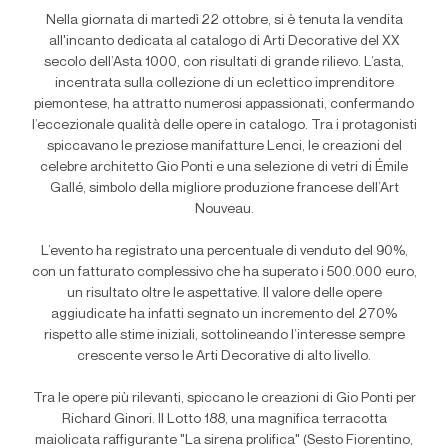
Nella giornata di martedì 22 ottobre, si è tenuta la vendita
all'incanto dedicata al catalogo di Arti Decorative del XX
secolo dell’Asta 1000, con risultati di grande rilievo. L’asta,
incentrata sulla collezione di un eclettico imprenditore
piemontese, ha attratto numerosi appassionati, confermando
l’eccezionale qualità delle opere in catalogo. Tra i protagonisti
spiccavano le preziose manifatture Lenci, le creazioni del
celebre architetto Gio Ponti e una selezione di vetri di Émile
Gallé, simbolo della migliore produzione francese dell’Art
Nouveau.
L’evento ha registrato una percentuale di venduto del 90%,
con un fatturato complessivo che ha superato i 500.000 euro,
un risultato oltre le aspettative. Il valore delle opere
aggiudicate ha infatti segnato un incremento del 270%
rispetto alle stime iniziali, sottolineando l’interesse sempre
crescente verso le Arti Decorative di alto livello.
Tra le opere più rilevanti, spiccano le creazioni di Gio Ponti per
Richard Ginori. Il Lotto 188, una magnifica terracotta
maiolicata raffigurante "La sirena prolifica" (Sesto Fiorentino,