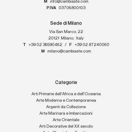
M
info@cambiaste.com
P.IVA
03706800103
Sede di Milano
Via San Marco, 22
20121
Milano
,
Italy
T
+39 02 36590462
/
F
+39 02 87240060
M
milano@cambiaste.com
Categorie
Arti Primarie dell'Africa e dell'Oceania
Arte Moderna e Contemporanea
Argenti da Collezione
Arte Marinara e Imbarcazioni
Arte Orientale
Arti Decorative del XX secolo