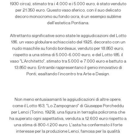
1930 circa), stimato tra i 4.000 e i 5.000 euro, è stato venduto
per 21.350 euro. Questo vaso sferico, con il suo delicato
decoro monocromo su fondo ocra, è un esempio sublime
dell'estetica Pontiana.
Altrettanto significative sono state le aggiudicazioni del Lotto
186, un vaso globulare schiacciato del 1925, decorato con un
nudo maschile su fondo bordeaux, venduto per 18.850 euro,
rispetto a una stima di 5.000-6.000 euro, e del Lotto 185, il
vaso "L’Architetto", stimato tra 5.000 e 7.000 euro e battuto a
13.850 euro. Entrambi rappresentano il genio innovativo di
Ponti, esaltando l’incontro tra Arte e Design.
Non meno entusiasmanti le aggiudicazioni di altre opere,
come il Lotto 163, "Lo Zampognaro" di Giuseppe Porcheddu
per Lenci (Torino, 1929), una figura in terraglia policroma che
ha superato ogni aspettativa, venduta a 12.600 euro rispetto a
una stima di 800-1.200 euro. L'asta ha confermato il forte
interesse per la produzione Lenci, famosa per la qualità