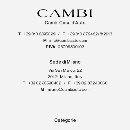
Cambi Casa d'Aste
T
+39 010 8395029
/
F
+39 010 879482/812613
M
info@cambiaste.com
P.IVA
03706800103
Sede di Milano
Via San Marco, 22
20121
Milano
,
Italy
T
+39 02 36590462
/
F
+39 02 87240060
M
milano@cambiaste.com
Categorie