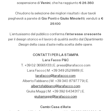
sospensione di
Venini
, che ha raggiunto
€ 26.350
.
Chiudono la selezione dei migliori risultati i due tavoli
pieghevoli a parete di
Gio Ponti
e
Giulio Minoletti
, venduti a
€
25.100
.
L’entusiasmo del pubblico conferma
l’interesse crescente
per il design storico e il lavoro di qualità svolto dal
Dipartimento
Design
della casa d’aste nella scelta delle opere.
CONTATTI PER LA STAMPA
Lara Facco P&C
T. +39 02 36565133 | E. press@larafacco.com
Lara Facco | M. +39 349 2529989 | E.
larafacco@larafacco.com
Alberto Fabbiano | M. +39 340 8797779 | E.
albertofabbiano@larafacco.com
Giulia Maggi | M. +39 392 6434317 | E.
giuliamaggi@larafacco.com
Cambi Casa d’Aste