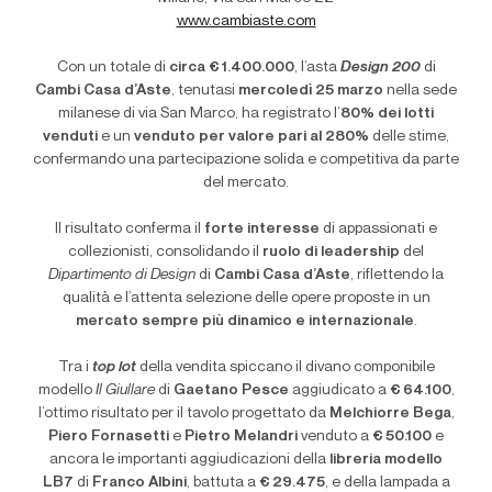
www.cambiaste.com
Con un totale di
circa € 1.400.000
, l’asta
Design 200
di
Cambi Casa d’Aste
, tenutasi
mercoledì 25 marzo
nella sede
milanese di via San Marco, ha registrato l’
80% dei lotti
venduti
e un
venduto per valore pari al 280%
delle stime,
confermando una partecipazione solida e competitiva da parte
del mercato.
Il risultato conferma il
forte interesse
di appassionati e
collezionisti, consolidando il
ruolo di leadership
del
Dipartimento di Design
di
Cambi Casa d’Aste
, riflettendo la
qualità e l’attenta selezione delle opere proposte in un
mercato sempre più dinamico e internazionale
.
Tra i
top lot
della vendita spiccano il divano componibile
modello
Il Giullare
di
Gaetano Pesce
aggiudicato a
€ 64.100
,
l’ottimo risultato per il tavolo progettato da
Melchiorre Bega
,
Piero Fornasetti
e
Pietro Melandri
venduto a
€ 50.100
e
ancora le importanti aggiudicazioni della
libreria modello
LB7
di
Franco Albini
, battuta a
€ 29.475
, e della lampada a