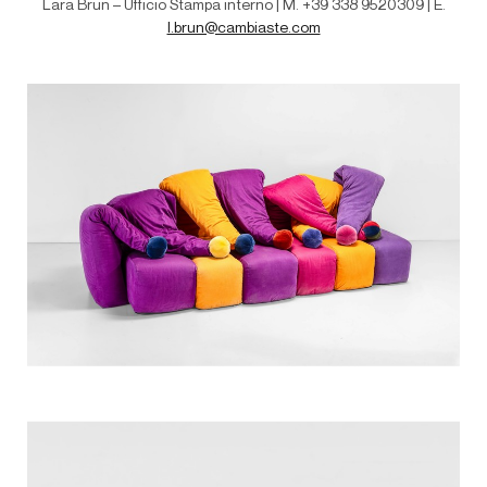
Lara Brun – Ufficio Stampa interno | M
. +39 338 9520309 | E.
l.brun@cambiaste.com