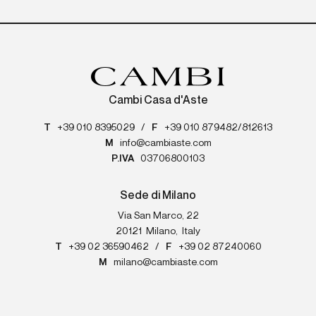
Cambi Casa d'Aste
T
+39 010 8395029
/
F
+39 010 879482/812613
M
info@cambiaste.com
P.IVA
03706800103
Sede di Milano
Via San Marco, 22
20121
Milano
,
Italy
T
+39 02 36590462
/
F
+39 02 87240060
M
milano@cambiaste.com