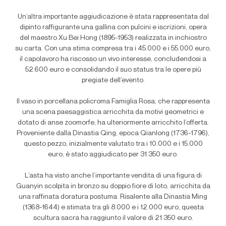
Un’altra importante aggiudicazione è stata rappresentata dal
dipinto raffigurante una gallina con pulcini e iscrizioni, opera
del maestro Xu Bei Hong (1895-1953) realizzata in inchiostro
su carta. Con una stima compresa tra i 45.000 e i 55.000 euro,
il capolavoro ha riscosso un vivo interesse, concludendosi a
52.600 euro e consolidando il suo status tra le opere più
pregiate dell’evento.
Il vaso in porcellana policroma Famiglia Rosa, che rappresenta
una scena paesaggistica arricchita da motivi geometrici e
dotato di anse zoomorfe, ha ulteriormente arricchito l’offerta.
Proveniente dalla Dinastia Qing, epoca Qianlong (1736-1796),
questo pezzo, inizialmente valutato tra i 10.000 e i 15.000
euro, è stato aggiudicato per 31.350 euro.
L’asta ha visto anche l’importante vendita di una figura di
Guanyin scolpita in bronzo su doppio fiore di loto, arricchita da
una raffinata doratura postuma. Risalente alla Dinastia Ming
(1368-1644) e stimata tra gli 8.000 e i 12.000 euro, questa
scultura sacra ha raggiunto il valore di 21.350 euro.