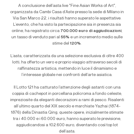
A conclusione dell’asta live "Fine Asian Works of Art",
organizzata da Cambi Casa d’Aste presso la sede di Milano in
Via San Marco 22, i risultati hanno superato le aspettative.
L’evento, che ha visto la partecipazione sia in presenza sia
online, ha registrato circa
700.000 euro di aggiudicazioni
,
un tasso di venduto pari al
55%
e un incremento medio sulle
stime del
120%
.
L’asta, caratterizzata da una selezione esclusiva di oltre 400
lotti, ha offerto un vero e proprio viaggio attraverso secoli di
raffinatezza artistica, mettendo in luce il dinamismo e
l’interesse globale nei confronti dell’arte asiatica.
Il Lotto 121 ha catturato l’attenzione degli astanti con una
coppia di cachepot in porcellana policroma a fondo celeste,
impreziosite da eleganti decorazioni a rami di pesco. Risalenti
all’ultimo quarto del XIX secolo e marchiate Yazhai (1874-
1876) della Dinastia Qing, queste opere, inizialmente stimate
tra i 40.000 e i 60.000 euro, hanno superato le previsione,
aggiudicandosi a 102.600 euro, diventando così top lot
dell’asta.