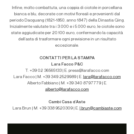
Infine, molto combattuta, una coppia di ciotole in porcellana
bianca e blu, decorate con motivi floreali e provenienti dal
periodo Daoguang (1821-1850, anno 1847) della Dinastia Qing.
Inizialmente valutate tra i 3.000 e i 5.000 euro, le ciotole sono
state aggiudicate per 20.100 euro, confermando la capacità
dell’asta di trasformare ogni previsione in un risultato
eccezionale.
CONTATTI PER LA STAMPA
Lara Facco P&C
T. +39 02 36565133 | E. press@larafacco.com
Lara Facco | M. +39 349 2529989 | E.
lara@larafacco.com
Alberto Fabbiano | M. +39 340 8797779 | E.
alberto@larafacco.com
Cambi Casa d’Aste
Lara Brun | M
. +39 338 9520309 | E.
l.brun@cambiaste.com