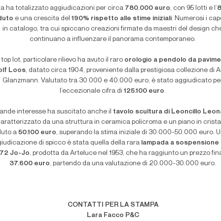
ta ha totalizzato aggiudicazioni per circa
780.000 euro
, con 95 lotti e l’
8
duto
e una crescita del
190% rispetto alle stime iniziali
. Numerosi i cap
in catalogo, tra cui spiccano creazioni firmate da maestri del design ch
continuano a influenzare il panorama contemporaneo.
 top lot, particolare rilievo ha avuto il raro
orologio a pendolo da pavime
olf Loos
, datato circa 1904, proveniente dalla prestigiosa collezione di 
Glanzmann. Valutato tra 30.000 e 40.000 euro, è stato aggiudicato pe
l’eccezionale cifra di
125.100 euro
.
ande interesse ha suscitato anche il
tavolo scultura di Leoncillo Leon
aratterizzato da una struttura in ceramica policroma e un piano in cristal
duto a
50.100 euro
, superando la stima iniziale di 30.000-50.000 euro. U
iudicazione di spicco è stata quella della rara
lampada a sospensione
72 Jo-Jo
, prodotta da Arteluce nel 1953, che ha raggiunto un prezzo fina
37.600 euro
, partendo da una valutazione di 20.000-30.000 euro.
CONTATTI PER LA STAMPA
Lara Facco P&C