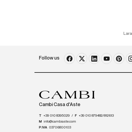
Lara
Follow us
Cambi Casa d'Aste
T
+39 010 8395029
/
F
+39 010 879482/812613
M
info@cambiaste.com
P.IVA
03706800103