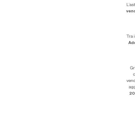
L’as
ven
Tra i
Ad
Gr
c
ven
agg
20