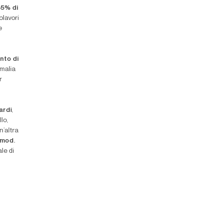
5% di
olavori
e
nto di
Amalia
r
ardi
,
lo,
n’altra
 mod.
le di