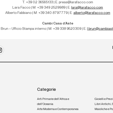
T. +39 02 36565133 | E. press@larafacco.com
Lara Facco | M. +39 349 2529989 | E.
lara@larafacco.com
Alberto Fabbiano | M. +39 340 8797779 | E.
alberto@larafacco.com
Cambi Casa d’Aste
 Brun – Ufficio Stampa interno | M
. +39 338 9520309 | E.
l.brun@cambias
Categorie
Arti Primarie dell'Africa e
Gioielli e Prez
dell'Oceania
Libri Antichi,
Arte Moderna e Contemporanea
Maioliche e P