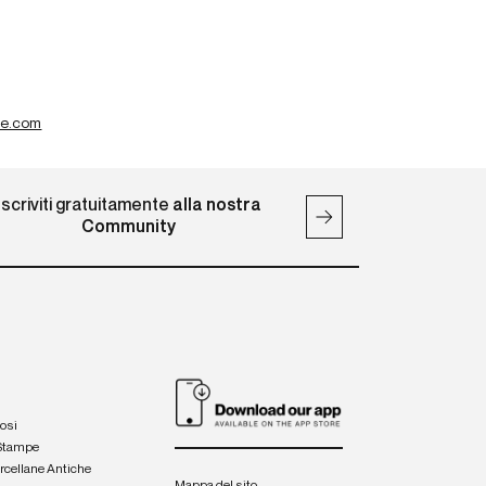
te.com
Iscriviti gratuitamente
alla nostra
Community
iosi
 Stampe
orcellane Antiche