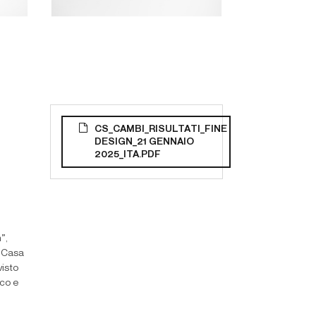
CS_CAMBI_RISULTATI_FINE
DESIGN_21 GENNAIO
2025_ITA.PDF
n”
,
i Casa
visto
ico e