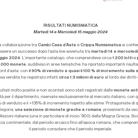
RISULTATI NUMISMATICA
Martedì 14 e Mercoledì 15 maggio 2024
a collaborazione tra
Cambi Casa d’Aste
e
Crippa Numismatica
si conf
ssere un successo dopo l’asta live avvenuta tra
martedì 14 e mercoledì
ggio 2024
. L’importante catalogo, che comprendeva circa
1.200 lotti
e
.000 monete
, suddiviso in aree tematiche, ha riportato importanti risulta
ord d’asta: con
il 90% di venduto e quasi il 100 % di incremento sulle 
esa vendita ha registrato infatti
circa 1.3 milioni di euro
al lordo dei diritti
ultati molto positivi e non scontati sono stati registrati dalle
monete ant
tà per il dipartimento, riservate esclusivamente al mercato italiano, con qu
 di venduto e il +135% di incremento rispetto alle stime. Protagoniste di
tegoria,
una selezione di monete greche e romane
, provenienti da ve
llezioni italiane (una in particolare di inizio '900) della Magna Grecia, Sici
ia continentale, dal periodo arcaico fino all’epoca romana, che compren
il periodo consolare che il periodo imperiale.