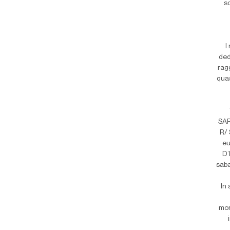
s
I
ded
rag
quas
SAR
R/ 
eu
D’
saba
In
mon