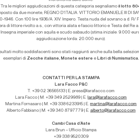
Tra le migliori aggiudicazioni di questa categoria segnaliamo
il lotto 80
posto da due monete, REGNO D'ITALIA. VITTORIO EMANUELE III DI SA
0-1946. Con 100 lire 1936/A. XIV. Impero. Testa nuda del sovrano a d. R/ 
era di littore rivolto a s., con vittoria alata e fascio littorio e Testa del Re a
Insegna imperiale con aquila e scudo sabaudo (stima iniziale: 9.000 eur
aggiudicazione lorda: 20.000 euro).
sultati molto soddisfacenti sono stati raggiunti anche sulla bella selezion
esemplari di
Zecche italiane, Monete estere
e
Libri di Numismatica.
CONTATTI PER LA STAMPA
Lara Facco P&C
T. +39 02 36565133 | E. press@larafacco.com
Lara Facco | M. +39 349 2529989 | E.
lara@larafacco.com
Martina Fornasaro | M. +39 338 6233915 | E.
martina@larafacco.com
Alberto Fabbiano | M. +39 340 8797779 | E.
alberto@larafacco.com
Cambi Casa d’Aste
Lara Brun – Ufficio Stampa
+39 338 9520309