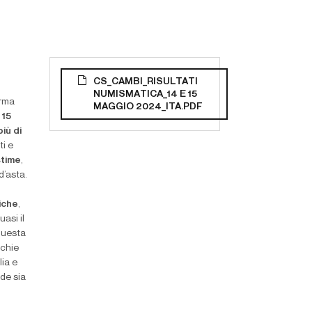
CS_CAMBI_RISULTATI
NUMISMATICA_14 E 15
erma
MAGGIO 2024_ITA.PDF
 15
più di
ti e
stime
,
 d’asta.
iche
,
asi il
 questa
cchie
lia e
de sia