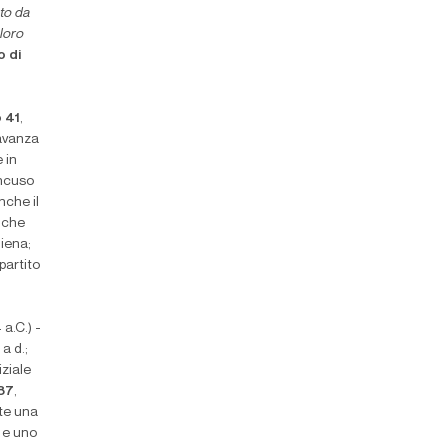
ato da
 loro
o di
o 41
,
 avanza
 in
incuso
nche il
 che
hiena;
partito
a.C.) -
a d.;
iziale
187
,
te una
a e uno