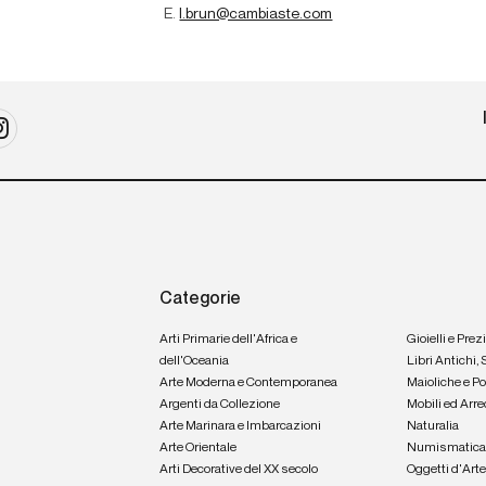
E.
l.brun@cambiaste.com
Categorie
Arti Primarie dell'Africa e
Gioielli e Prez
dell'Oceania
Libri Antichi,
Arte Moderna e Contemporanea
Maioliche e P
Argenti da Collezione
Mobili ed Arre
Arte Marinara e Imbarcazioni
Naturalia
Arte Orientale
Numismatic
Arti Decorative del XX secolo
Oggetti d'Art