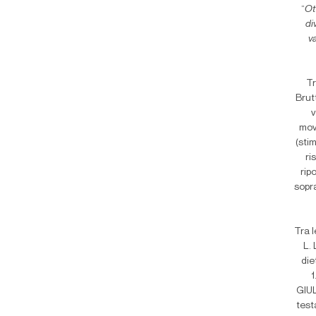
“
Ot
di
v
Tr
Brut
v
mov
(sti
ri
rip
sopra
Tra 
L.
die
1
GIUL
test