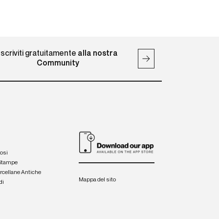
Iscriviti gratuitamente
alla nostra
Community
iosi
 Stampe
orcellane Antiche
Mappa del sito
di
a
e