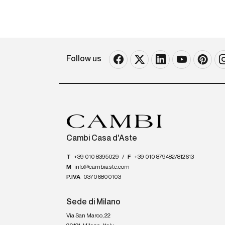
Follow us
Cambi Casa d'Aste
T
+39 010 8395029
/
F
+39 010 879482/812613
M
info@cambiaste.com
P.IVA
03706800103
Sede di Milano
Via San Marco, 22