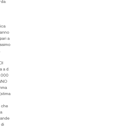
rda:
tica
hanno
pari a
issimo
.
DI
 a d.
8.000
EGNO
emma
 (stima
e che
la
grande
 di