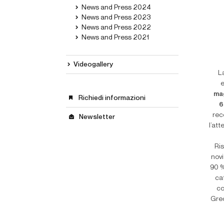
News and Press 2024
News and Press 2023
News and Press 2022
News and Press 2021
Videogallery
L
e
ma
Richiedi informazioni
6
rec
Newsletter
l’att
Ris
novi
90 %
ca
co
Grec