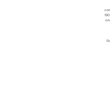
com
190
int
Ri