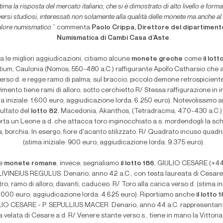
tima la risposta del mercato italiano, che si è dimostrato di alto livello e form
versi studiosi, interessati non solamente alla qualità delle monete ma anche al
alore numismatico
.” commenta
Paolo Crippa, Direttore del dipartiment
Numismatica di Cambi Casa d’Aste
.
a le migliori aggiudicazioni, citiamo alcune
monete greche
come
il lott
tium, Caulonia (Nomos, 550-480 a.C.) raffigurante Apollo Catharsio che
erso d. e regge ramo di palma; sul braccio, piccolo demone retrospiciente
imento tiene rami di alloro, sotto cerchietto R/ Stessa raffigurazione in 
ma iniziale: 1.600 euro; aggiudicazione lorda: 6.250 euro). Notevolissimo a
sultato del
lotto 82
, Macedonia, Akanthos, (Tetradracma, 470-430 a.C.)
orta un Leone a d. che attacca toro inginocchiato a s. mordendogli la sc
, borchia. In esergo, fiore d'acanto stilizzato. R/ Quadrato incuso quadri
(stima iniziale: 900 euro; aggiudicazione lorda: 9.375 euro).
le
monete romane
, invece, segnaliamo
il lotto 186
, GIULIO CESARE (+44 
 LIVINEIUS REGULUS. Denario, anno 42 a.C., con testa laureata di Cesare 
tro, ramo di alloro; davanti, caduceo. R/ Toro alla carica verso d. (stima in
.000 euro; aggiudicazione lorda: 4.625 euro). Riportiamo anche
il lotto 
IO CESARE - P. SEPULLIUS MACER. Denario, anno 44 a.C. rappresentan
a velata di Cesare a d. R/ Venere stante verso s., tiene in mano la Vittori