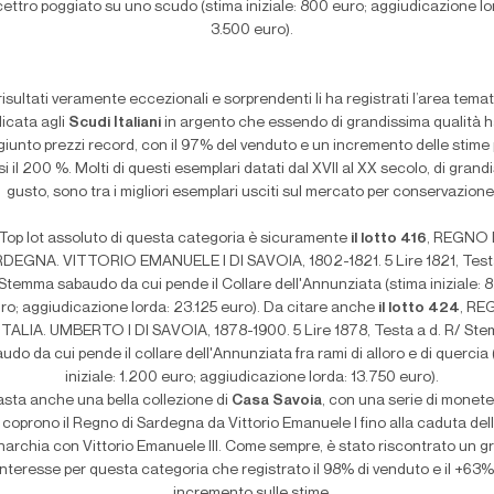
cettro poggiato su uno scudo (stima iniziale: 800 euro; aggiudicazione lo
3.500 euro).
 risultati veramente eccezionali e sorprendenti li ha registrati l’area tema
icata agli
Scudi Italiani
in argento che essendo di grandissima qualità 
giunto prezzi record, con il 97% del venduto e un incremento delle stime 
i il 200 %. Molti di questi esemplari datati dal XVII al XX secolo, di grand
gusto, sono tra i migliori esemplari usciti sul mercato per conservazione
Top lot assoluto di questa categoria è sicuramente
il lotto 416
, REGNO 
DEGNA. VITTORIO EMANUELE I DI SAVOIA, 1802-1821. 5 Lire 1821, Testa
Stemma sabaudo da cui pende il Collare dell'Annunziata (stima iniziale: 
ro; aggiudicazione lorda: 23.125 euro). Da citare anche
il lotto 424
, R
ITALIA. UMBERTO I DI SAVOIA, 1878-1900. 5 Lire 1878, Testa a d. R/ St
udo da cui pende il collare dell'Annunziata fra rami di alloro e di quercia
iniziale: 1.200 euro; aggiudicazione lorda: 13.750 euro).
 asta anche una bella collezione di
Casa Savoia
, con una serie di monet
coprono il Regno di Sardegna da Vittorio Emanuele I fino alla caduta del
archia con Vittorio Emanuele III. Come sempre, è stato riscontrato un 
interesse per questa categoria che registrato il 98% di venduto e il +63%
incremento sulle stime.