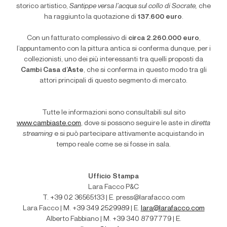
storico artistico,
Santippe versa l’acqua sul collo di Socrate,
che
ha raggiunto la quotazione di
137.600 euro
.
Con un fatturato complessivo di
circa 2.260.000 euro
,
l’appuntamento con la pittura antica si conferma dunque, per i
collezionisti, uno dei più interessanti tra quelli proposti da
Cambi Casa d’Aste
, che si conferma in questo modo tra gli
attori principali di questo segmento di mercato.
Tutte le informazioni sono consultabili sul sito
www.cambiaste.com
, dove si possono seguire le aste in
diretta
streaming
e si può partecipare attivamente acquistando in
tempo reale come se si fosse in sala.
Ufficio Stampa
Lara Facco P&C
T. +39 02 36565133 | E. press@larafacco.com
Lara Facco | M. +39 349 2529989 | E.
lara@larafacco.com
Alberto Fabbiano | M. +39 340 8797779 | E.