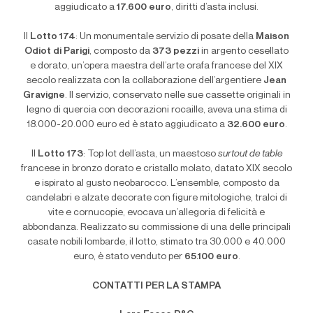
aggiudicato a
17.600 euro
, diritti d’asta inclusi.
Il
Lotto 174
: Un monumentale servizio di posate della
Maison
Odiot di Parigi
, composto da
373 pezzi
in argento cesellato
e dorato, un’opera maestra dell’arte orafa francese del XIX
secolo realizzata con la collaborazione dell’argentiere
Jean
Gravigne
. Il servizio, conservato nelle sue cassette originali in
legno di quercia con decorazioni rocaille, aveva una stima di
18.000-20.000 euro ed è stato aggiudicato a
32.600 euro
.
Il
Lotto 173
: Top lot dell’asta, un maestoso
surtout de table
francese in bronzo dorato e cristallo molato, datato XIX secolo
e ispirato al gusto neobarocco. L’ensemble, composto da
candelabri e alzate decorate con figure mitologiche, tralci di
vite e cornucopie, evocava un’allegoria di felicità e
abbondanza. Realizzato su commissione di una delle principali
casate nobili lombarde, il lotto, stimato tra 30.000 e 40.000
euro, è stato venduto per
65.100 euro
.
CONTATTI PER LA STAMPA