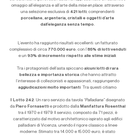
omaggio all’eleganza e all’arte della
mise en place
, attraverso
una selezione esclusiva di
421 lotti
, comprendenti
porcellane, argenteria, cristalli e oggetti d’arte
dall’eleganza senza tempo.
L’evento ha raggiunto risultati eccellenti: un fatturato
complessivo di circa
770.000 euro
, con l’
85% di lotti venduti
e un
93% di incremento rispetto alle stime iniziali
.
Tra i protagonisti dell’asta spiccano
alcuni lotti di rara
bellezza e importanza storica
che hanno attratto
l’interesse di collezionisti e appassionati, raggiungendo
aggiudicazioni molto importanti
. Tra questi citiamo:
Il
Lotto 242
: Un raro servizio da tavola
“Palladiana”
disegnato
da
Piero Fornasetti
e prodotto dalla
Manifattura Rosenthal
tra il 1970 e il 1979. Il servizio, composto da 71 pezzi, è
caratterizzato dal motivo architettonico ispirato agli edifici
palladiani di Vicenza, unendo il rigore classico a linee
moderne. Stimato tra 14.000 e 15.000 euro, è stato