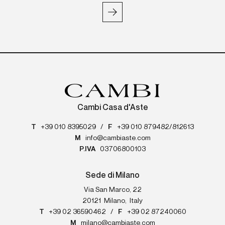
Cambi Casa d'Aste
T
+39 010 8395029
/
F
+39 010 879482/812613
M
info@cambiaste.com
P.IVA
03706800103
Sede di Milano
Via San Marco, 22
20121
Milano
,
Italy
T
+39 02 36590462
/
F
+39 02 87240060
M
milano@cambiaste.com